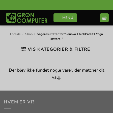
Fortsæt
til
indhold
MENU
Forside
/
Shop
/
Søgeresultater for “Lenovo ThinkPad X1 Yoga
instore-”
VIS KATEGORIER & FILTRE
Der blev ikke fundet nogle varer, der matcher dit
valg.
HVEM ER VI?