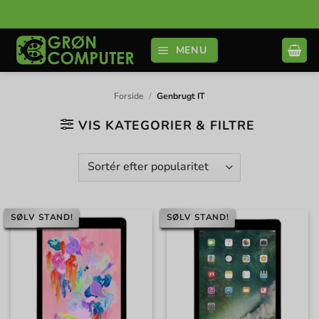
Fortsæt
til
indhold
MENU
Forside
/
Genbrugt IT
VIS KATEGORIER & FILTRE
SØLV STAND!
SØLV STAND!