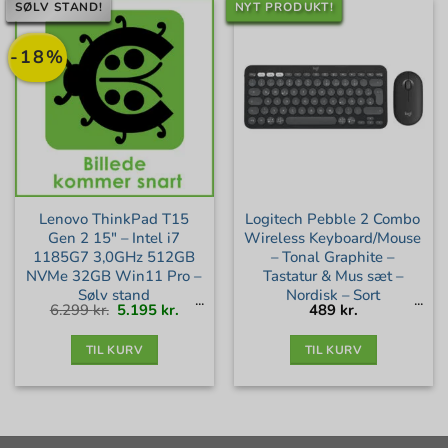
SØLV STAND!
NYT PRODUKT!
-18%
Lenovo ThinkPad T15
Logitech Pebble 2 Combo
Gen 2 15″ – Intel i7
Wireless Keyboard/Mouse
1185G7 3,0GHz 512GB
– Tonal Graphite –
NVMe 32GB Win11 Pro –
Tastatur & Mus sæt –
Sølv stand
Nordisk – Sort
Den
Den
6.299
kr.
5.195
kr.
489
kr.
oprindelige
aktuelle
pris
pris
var:
er:
6.299 kr..
5.195 kr..
TIL KURV
TIL KURV