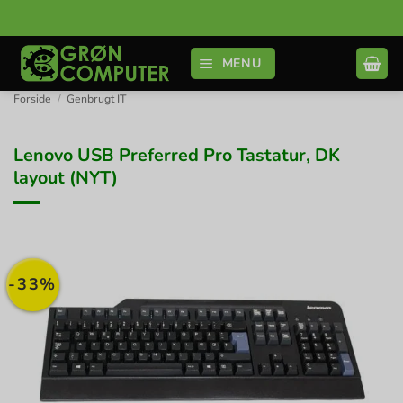
Fortsæt
til
indhold
MENU
Forside
/
Genbrugt IT
Lenovo USB Preferred Pro Tastatur, DK
layout (NYT)
-33%