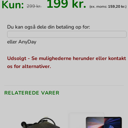
Den
Den
199
kr.
Kun:
oprindelige
aktuell
299
kr.
(ex. moms:
159,20
kr.
)
pris
pris
var:
er:
299 kr..
199 kr..
Du kan også dele din betaling op for:
eller
AnyDay
Udsolgt - Se mulighederne herunder eller kontakt
os for alternativer.
RELATEREDE VARER