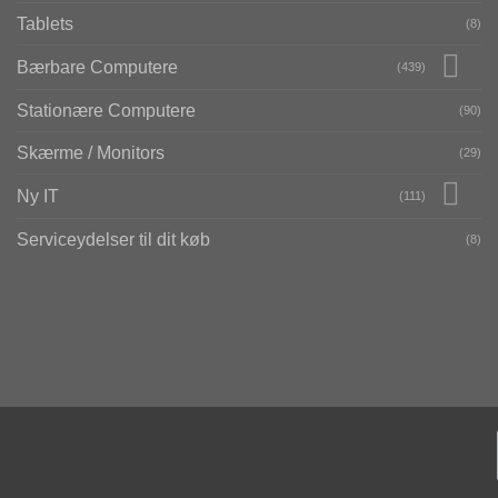
Tablets
(8)
Bærbare Computere
(439)
Stationære Computere
(90)
Skærme / Monitors
(29)
Ny IT
(111)
Serviceydelser til dit køb
(8)