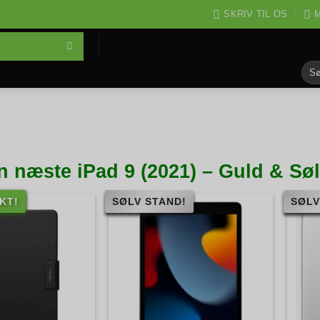
SKRIV TIL OS
M
Søg
efter
n næste iPad 9 (2021) – Guld & Sø
KT!
SØLV STAND!
SØLV