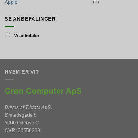
Apple
(11)
SE ANBEFALINGER
Vi anbefaler
HVEM ER VI?
Grøn Computer ApS
Drives af
TJdata ApS
.
Ørstedsgade 8
5000 Odense C
CVR: 30550269