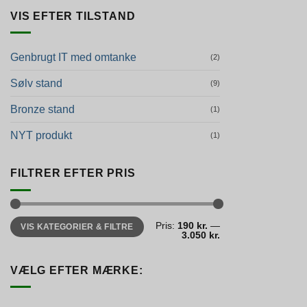
VIS EFTER TILSTAND
Genbrugt IT med omtanke
(2)
Sølv stand
(9)
Bronze stand
(1)
NYT produkt
(1)
FILTRER EFTER PRIS
Mindste
Højeste
Pris:
190 kr.
—
VIS KATEGORIER & FILTRE
pris
pris
3.050 kr.
VÆLG EFTER MÆRKE: