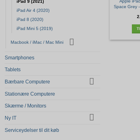
Apple iPa
iPad 9 (2021)
Space Grey –
iPad Air 4 (2020)
2
iPad 8 (2020)
iPad Mini 5 (2019)
T
Macbook / iMac / Mac Mini
Smartphones
Tablets
Bærbare Computere
Stationære Computere
Skærme / Monitors
Ny IT
Serviceydelser til dit køb