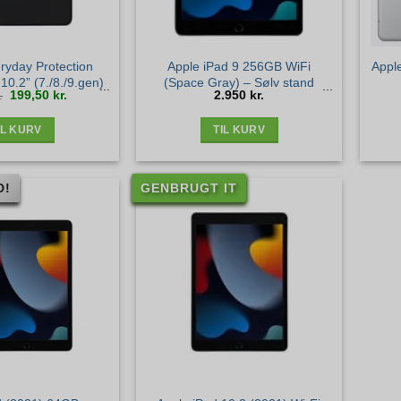
ryday Protection
Apple iPad 9 256GB WiFi
Appl
 10.2” (7./8./9.gen)
(Space Gray) – Sølv stand
Den
Den
.
199,50
kr.
2.950
kr.
oprindelige
aktuelle
pris
pris
var:
er:
399 kr..
199,50 kr..
IL KURV
TIL KURV
D!
GENBRUGT IT