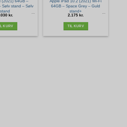
d (2021) 64GB –
Apple iPad 10.2 (2021) Wi-Fi
 Sølv stand – Sølv
64GB – Space Grey – Guld
stand
stand+
.030
kr.
2.175
kr.
IL KURV
TIL KURV