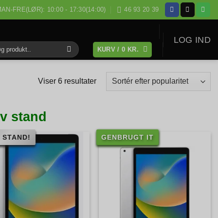
AN-FRE(LØR): 10:00 - 17:30(14:00)
46 93 20 39
LOG IND
KURV /
0
KR.
:
Sorteret
Viser 6 resultater
efter
popularitet
lv stand
 STAND!
GENBRUGT IT