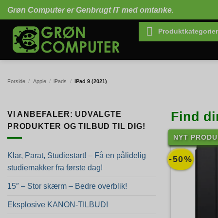
Fortsæt
Grøn Computer er Genbrugt IT med omtanke.
til
indhold
Produktkategorier
Forside
/
Apple
/
iPads
/
iPad 9 (2021)
Find di
VI ANBEFALER: UDVALGTE
PRODUKTER OG TILBUD TIL DIG!
NYT PRODU
Klar, Parat, Studiestart! – Få en pålidelig
-50%
studiemakker fra første dag!
15″ – Stor skærm – Bedre overblik!
Eksplosive KANON-TILBUD!