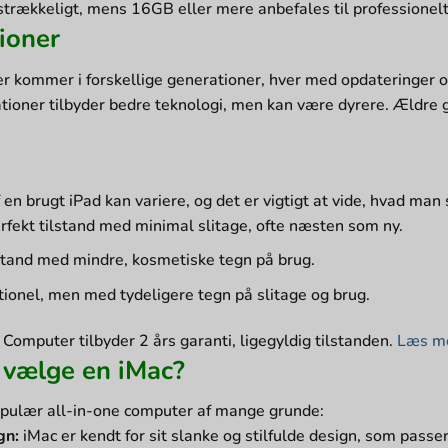
trækkeligt, mens 16GB eller mere anbefales til professionelt
ioner
r kommer i forskellige generationer, hver med opdateringer o
ioner tilbyder bedre teknologi, men kan være dyrere. Ældre g
d
 en brugt iPad kan variere, og det er vigtigt at vide, hvad man 
rfekt tilstand med minimal slitage, ofte næsten som ny.
lstand med mindre, kosmetiske tegn på brug.
ionel, men med tydeligere tegn på slitage og brug.
Computer tilbyder 2 års garanti, ligegyldig tilstanden.
Læs me
 vælge en iMac?
opulær all-in-one computer af mange grunde:
gn:
iMac er kendt for sit slanke og stilfulde design, som passe