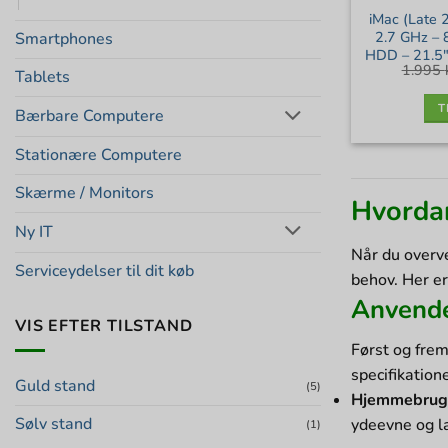
iMac (Late 
2.7 GHz –
Smartphones
HDD – 21.5″
1.995
Tablets
T
Bærbare Computere
Stationære Computere
Skærme / Monitors
Hvordan
Ny IT
Når du overve
Serviceydelser til dit køb
behov. Her er
Anvend
VIS EFTER TILSTAND
Først og frem
specifikatione
Guld stand
(5)
Hjemmebrug
Sølv stand
ydeevne og l
(1)