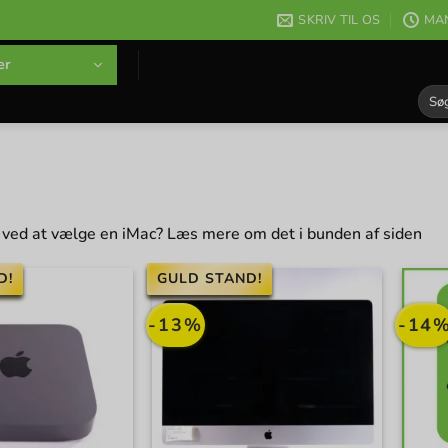
SKRIV TIL OS
MAN
er
Søg
efter
 ved at vælge en iMac? Læs mere om det i bunden af siden
D!
GULD STAND!
-13%
-14