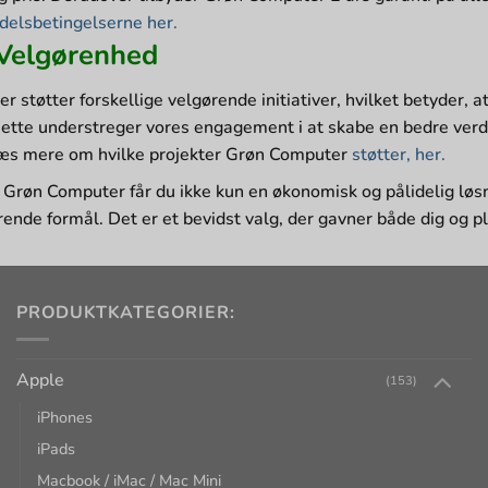
delsbetingelserne her.
 Velgørenhed
støtter forskellige velgørende initiativer, hvilket betyder, at 
ette understreger vores engagement i at skabe en bedre ver
Læs mere om hvilke projekter Grøn Computer
støtter, her.
Grøn Computer får du ikke kun en økonomisk og pålidelig løsn
rende formål. Det er et bevidst valg, der gavner både dig og p
PRODUKTKATEGORIER:
Apple
(153)
iPhones
iPads
Macbook / iMac / Mac Mini