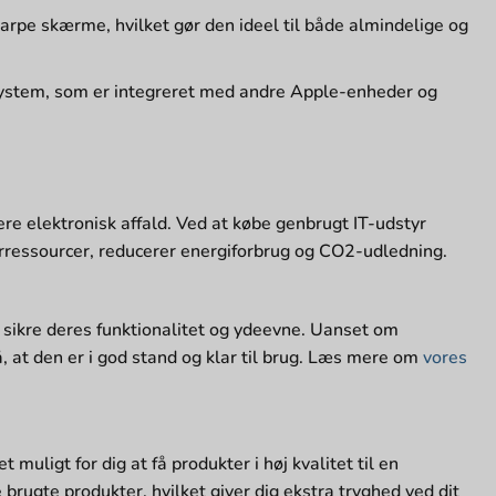
karpe skærme, hvilket gør den ideel til både almindelige og
vsystem, som er integreret med andre Apple-enheder og
e elektronisk affald. Ved at købe genbrugt IT-udstyr
turressourcer, reducerer energiforbrug og CO2-udledning​
.
sikre deres funktionalitet og ydeevne. Uanset om
å, at den er i god stand og klar til brug. Læs mere om
vores
muligt for dig at få produkter i høj kvalitet til en
brugte produkter, hvilket giver dig ekstra tryghed ved dit