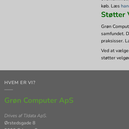
køb​
. Læs
han
Støtter
Grøn Computer 
samfundet. D
praksisser​
. 
Ved at vælge 
støtter velgø
HVEM ER VI?
Grøn Computer ApS
Drives af
TJdata ApS
.
Ørstedsgade 8