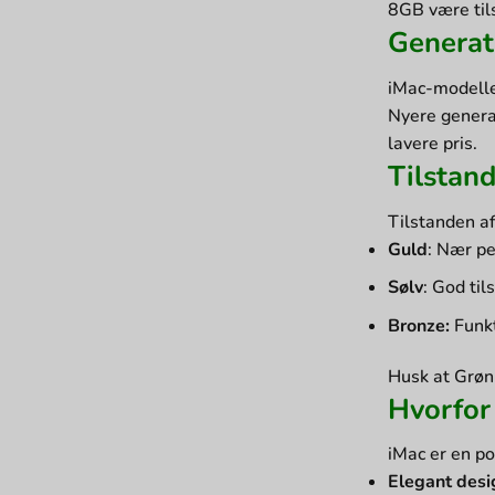
8GB være tils
Generat
iMac-modelle
Nyere generat
lavere pris.
Tilstan
Tilstanden af
Guld
: Nær pe
Sølv
: God ti
Bronze:
Funkt
Husk at Grøn 
Hvorfor
iMac er en p
Elegant desi