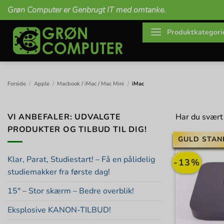
Fortsæt
Grøn Computer er Genbrugt IT med omtanke.
til
indhold
Produktkategori
Forside
/
Apple
/
Macbook / iMac / Mac Mini
/
iMac
VI ANBEFALER: UDVALGTE
Har du svært
PRODUKTER OG TILBUD TIL DIG!
GULD STAN
Klar, Parat, Studiestart! – Få en pålidelig
-13%
studiemakker fra første dag!
15″ – Stor skærm – Bedre overblik!
Eksplosive KANON-TILBUD!