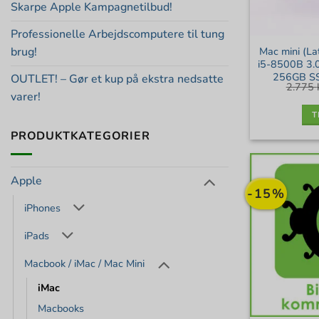
Skarpe Apple Kampagnetilbud!
Professionelle Arbejdscomputere til tung
Mac mini (L
brug!
i5-8500B 3.
256GB SS
OUTLET! – Gør et kup på ekstra nedsatte
2.775
varer!
T
PRODUKTKATEGORIER
Apple
-15%
iPhones
iPads
Macbook / iMac / Mac Mini
iMac
Macbooks