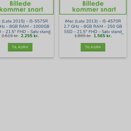
c (Late 2015) – i5-5575R
iMac (Late 2013) – i5-4570R
Hz – 8GB RAM – 1000GB
2.7 GHz – 8GB RAM – 250 GB
– 21.5″ FHD – Sølv stand
SSD – 21.5″ FHD – Sølv stand
Den
Den
Den
Den
2.615
kr.
2.255
kr.
1.865
kr.
1.565
kr.
oprindelige
aktuelle
oprindelige
aktuelle
pris
pris
pris
pris
var:
er:
var:
er:
2.615 kr..
2.255 kr..
1.865 kr..
1.565 kr..
TIL KURV
TIL KURV