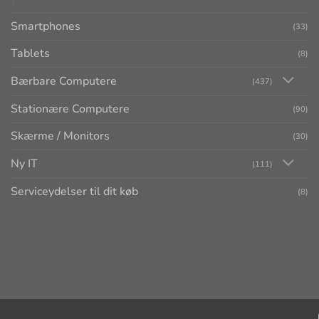
Smartphones
(33)
Tablets
(8)
Bærbare Computere
(437)
Stationære Computere
(90)
Skærme / Monitors
(30)
Ny IT
(111)
Serviceydelser til dit køb
(8)