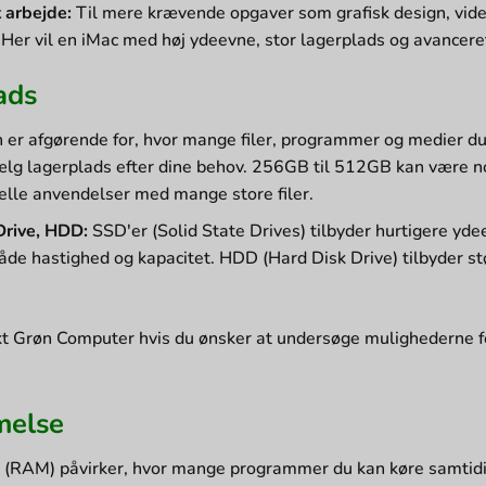
 arbejde:
Til mere krævende opgaver som grafisk design, vide
Her vil en iMac med høj ydeevne, stor lagerplads og avancere
ads
 er afgørende for, hvor mange filer, programmer og medier d
lg lagerplads efter dine behov. 256GB til 512GB kan være n
nelle anvendelser med mange store filer.
Drive, HDD:
SSD'er (Solid State Drives) tilbyder hurtigere y
de hastighed og kapacitet. HDD (Hard Disk Drive) tilbyder st
t Grøn Computer hvis du ønsker at undersøge mulighederne fo
else
RAM) påvirker, hvor mange programmer du kan køre samtidigt