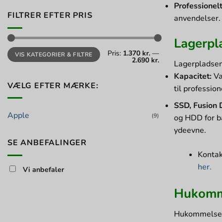
Professionelt
FILTRER EFTER PRIS
anvendelser. 
Lagerpl
Mindste
Højeste
Pris:
1.370 kr.
—
VIS KATEGORIER & FILTRE
pris
pris
2.690 kr.
Lagerpladsen
Kapacitet:
Væ
VÆLG EFTER MÆRKE:
til professio
SSD, Fusion 
Apple
(9)
og HDD for bå
ydeevne.
SE ANBEFALINGER
Kontak
her.
Vi anbefaler
Hukomm
Hukommelse (