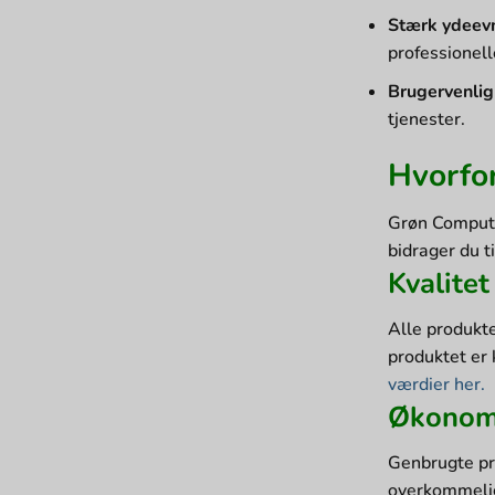
Stærk ydeev
professionell
Brugervenlig
tjenester.
Hvorfo
Grøn Compute
bidrager du t
Kvalitet
Alle produkt
produktet er 
værdier her.
Økonomi
Genbrugte pro
overkommelig 