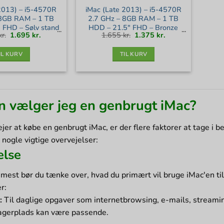
2013) – i5-4570R
iMac (Late 2013) – i5-4570R
 8GB RAM – 1 TB
2.7 GHz – 8GB RAM – 1 TB
 FHD – Sølv stand
HDD – 21.5″ FHD – Bronze
Den
Den
Den
Den
kr.
1.695
kr.
1.655
kr.
1.375
kr.
stand
oprindelige
aktuelle
oprindelige
aktuelle
pris
pris
pris
pris
var:
er:
var:
er:
1.995 kr..
1.695 kr..
1.655 kr..
1.375 kr..
IL KURV
TIL KURV
 vælger jeg en genbrugt iMac?
jer at købe en genbrugt iMac, er der flere faktorer at tage i be
 nogle vigtige overvejelser:
else
mest bør du tænke over, hvad du primært vil bruge iMac'en ti
r:
:
Til daglige opgaver som internetbrowsing, e-mails, streamin
agerplads kan være passende.