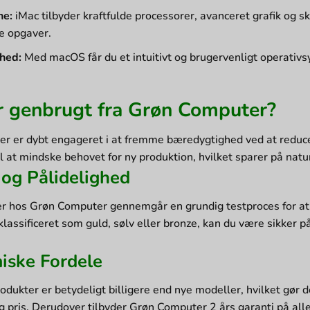
ne:
iMac tilbyder kraftfulde processorer, avanceret grafik og s
e opgaver.
hed:
Med macOS får du et intuitivt og brugervenligt operati
r genbrugt fra Grøn Computer?
r er dybt engageret i at fremme bæredygtighed ved at reducer
il at mindske behovet for ny produktion, hvilket sparer på na
 og Pålidelighed
er hos Grøn Computer gennemgår en grundig testproces for at 
klassificeret som guld, sølv eller bronze, kan du være sikker p
ske Fordele
dukter er betydeligt billigere end nye modeller, hvilket gør det 
pris. Derudover tilbyder Grøn Computer 2 års garanti på alle 