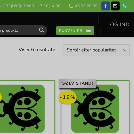
-FRE(LØR): 10:00 - 17:30(14:00)
46 93 20 39
LOG IND
KURV /
0
KR.
:
Sorteret
Viser 6 resultater
efter
popularitet
SØLV STAND!
%
-16%