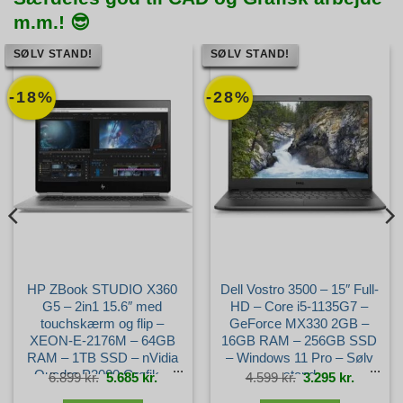
m.m.! 😎
SØLV STAND!
SØLV STAND!
-18%
-28%
HP ZBook STUDIO X360
Dell Vostro 3500 – 15″ Full-
G5 – 2in1 15.6″ med
HD – Core i5-1135G7 –
touchskærm og flip –
GeForce MX330 2GB –
XEON-E-2176M – 64GB
16GB RAM – 256GB SSD
RAM – 1TB SSD – nVidia
– Windows 11 Pro – Sølv
Quadro P2000 Grafik –
stand
Den
Den
Den
Den
6.899
kr.
5.685
kr.
4.599
kr.
3.295
kr.
oprindelige
aktuelle
oprindelige
aktuelle
pris
pris
pris
pris
var:
er:
var:
er:
Windows 11 Pro – Dansk
6.899 kr..
5.685 kr..
4.599 kr..
3.295 kr.