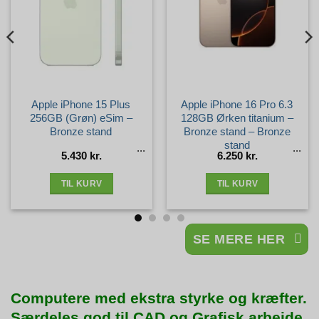
Apple iPhone 15 Plus
Apple iPhone 16 Pro 6.3
256GB (Grøn) eSim –
128GB Ørken titanium –
Bronze stand
Bronze stand – Bronze
stand
5.430
kr.
6.250
kr.
TIL KURV
TIL KURV
SE MERE HER
Computere med ekstra styrke og kræfter.
Særdeles god til CAD og Grafisk arbejde