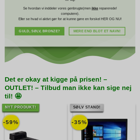
Se hvordan vi inddeler vores genbrugte(men
ikke
reparerede!
computere).
Eller se hvad vi aktivt gør for at kunne gøre en forskel HER OG NU!
GULD, SØLV, BRONZE?
MERE END BLOT ET NAVN!
Det er okay at kigge på prisen! –
OUTLET! – Tilbud man ikke kan sige nej
til! 🤩
NYT PRODUKT!
SØLV STAND!
-59%
-35%