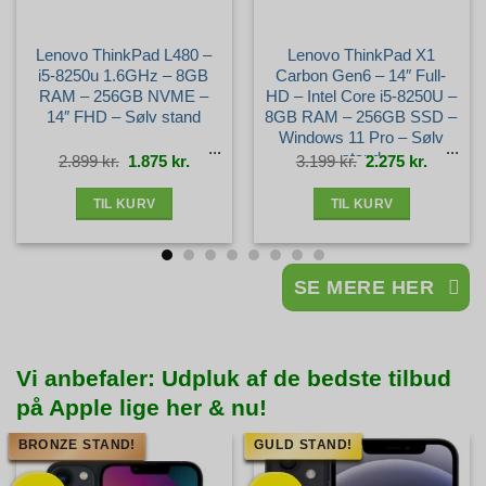
Lenovo ThinkPad L480 –
Lenovo ThinkPad X1
i5-8250u 1.6GHz – 8GB
Carbon Gen6 – 14″ Full-
RAM – 256GB NVME –
HD – Intel Core i5-8250U –
14″ FHD – Sølv stand
8GB RAM – 256GB SSD –
Windows 11 Pro – Sølv
stand
Den
Den
Den
Den
2.899
kr.
1.875
kr.
3.199
kr.
2.275
kr.
e
oprindelige
aktuelle
oprindelige
aktuelle
pris
pris
pris
pris
var:
er:
var:
er:
r..
2.899 kr..
1.875 kr..
3.199 kr..
2.275 kr.
TIL KURV
TIL KURV
SE MERE HER
Vi anbefaler: Udpluk af de bedste tilbud
på Apple lige her & nu!
BRONZE STAND!
GULD STAND!