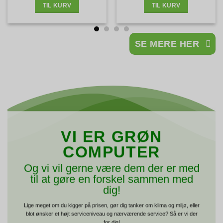
Layout – Sølv stand
TIL KURV
TIL KURV
SE MERE HER
VI ER GRØN
COMPUTER
Og vi vil gerne være dem der er med
til at gøre en forskel sammen med
dig!
Lige meget om du kigger på prisen, gør dig tanker om klima og miljø, eller
blot ønsker et højt serviceniveau og nærværende service? Så er vi der
for dig!