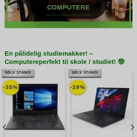
COMPUTERE
En pålidelig studiemakker! –
Computereperfekt til skole / studiet! 🤓
SØLV STAND!
SØLV STAND!
-35%
-29%