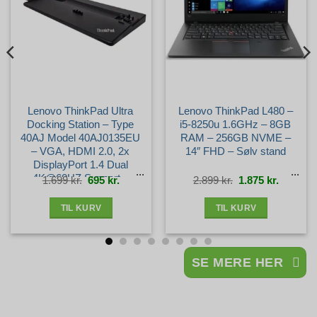
Lenovo ThinkPad Ultra
Lenovo ThinkPad L480 –
Docking Station – Type
i5-8250u 1.6GHz – 8GB
40AJ Model 40AJ0135EU
RAM – 256GB NVME –
– VGA, HDMI 2.0, 2x
14″ FHD – Sølv stand
DisplayPort 1.4 Dual
4K@60HZ Support –
Den
Den
Den
Den
1.699
kr.
695
kr.
2.899
kr.
1.875
kr.
oprindelige
aktuelle
oprindelige
aktuelle
pris
pris
pris
pris
var:
er:
var:
er:
135W PSU – Mekanisk
1.699 kr..
695 kr..
2.899 kr..
1.875 kr.
Dock – Fabriksny i box
TIL KURV
TIL KURV
SE MERE HER