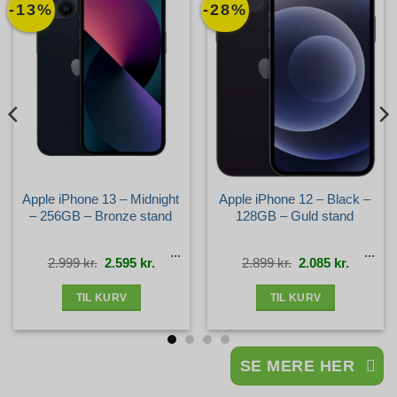
-13%
-28%
Apple iPhone 13 – Midnight
Apple iPhone 12 – Black –
– 256GB – Bronze stand
128GB – Guld stand
Den
Den
Den
Den
2.999
kr.
2.595
kr.
2.899
kr.
2.085
kr.
e
oprindelige
aktuelle
oprindelige
aktuelle
pris
pris
pris
pris
var:
er:
var:
er:
r..
2.999 kr..
2.595 kr..
2.899 kr..
2.085 kr.
TIL KURV
TIL KURV
SE MERE HER