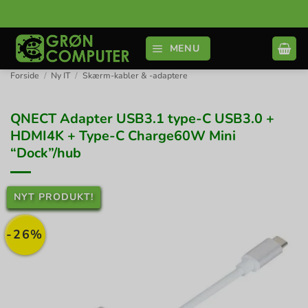
Fortsæt
til
indhold
MENU
Forside
/
Ny IT
/
Skærm-kabler & -adaptere
QNECT Adapter USB3.1 type-C USB3.0 +
HDMI4K + Type-C Charge60W Mini
“Dock”/hub
NYT PRODUKT!
-26%