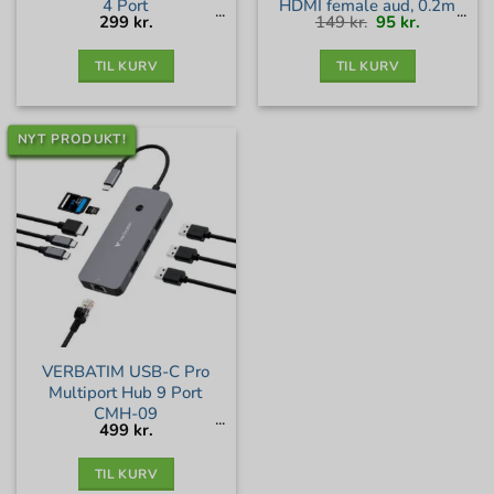
4 Port
HDMI female aud, 0.2m
Den
Den
299
kr.
149
kr.
95
kr.
oprindelige
aktuelle
pris
pris
var:
er:
149 kr..
95 kr..
TIL KURV
TIL KURV
NYT PRODUKT!
VERBATIM USB-C Pro
Multiport Hub 9 Port
CMH-09
499
kr.
TIL KURV