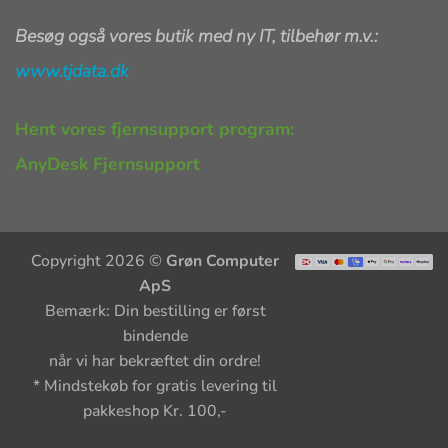
Besøg også vores butik med ny IT, tilbehør m.v.:
www.tjdata.dk
Hent vores fjernsupport program:
AnyDesk Fjernsupport
Copyright 2026 ©
Grøn Computer
ApS
Bemærk: Din bestilling er først
bindende
når vi har bekræftet din ordre!
* Mindstekøb for gratis levering til
pakkeshop Kr. 100,-