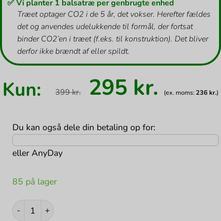
✅ Vi planter 1 balsatræ per genbrugte enhed
Træet optager CO2 i de 5 år, det vokser. Herefter fældes
det og anvendes udelukkende til formål, der fortsat
binder CO2’en i træet (f.eks. til konstruktion). Det bliver
derfor ikke brændt af eller spildt.
Den
Den
295
kr.
Kun:
oprindelige
aktuel
399
kr.
(ex. moms:
236
kr.
)
pris
pris
var:
er:
399 kr..
295 kr.
Du kan også dele din betaling op for:
eller
AnyDay
85 på lager
QNECT Adapter USB3.1 type-C USB3.0 + HDMI4K + Type