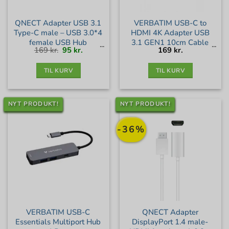
QNECT Adapter USB 3.1
VERBATIM USB-C to
Type-C male – USB 3.0*4
HDMI 4K Adapter USB
female USB Hub
3.1 GEN1 10cm Cable
Den
Den
169
kr.
95
kr.
169
kr.
oprindelige
aktuelle
pris
pris
var:
er:
169 kr..
95 kr..
TIL KURV
TIL KURV
NYT PRODUKT!
NYT PRODUKT!
-36%
VERBATIM USB-C
QNECT Adapter
Essentials Multiport Hub
DisplayPort 1.4 male-