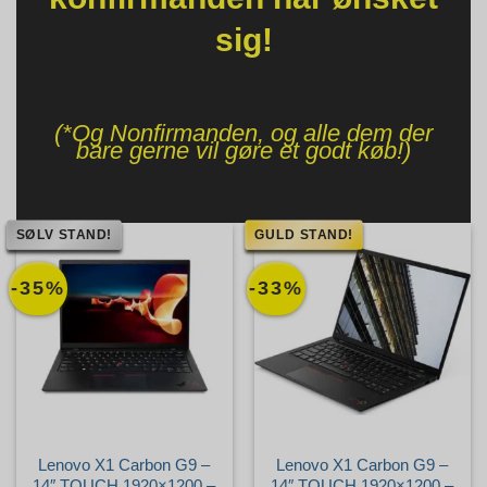
sig!
(*Og Nonfirmanden, og alle dem der
bare gerne vil gøre et godt køb!)
SØLV STAND!
GULD STAND!
-35%
-33%
Lenovo X1 Carbon G9 –
Lenovo X1 Carbon G9 –
14″ TOUCH 1920×1200 –
14″ TOUCH 1920×1200 –