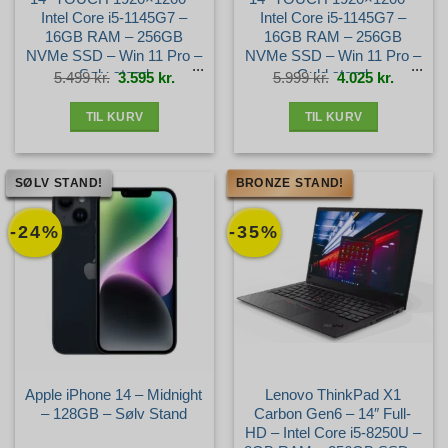
Intel Core i5-1145G7 –
Intel Core i5-1145G7 –
16GB RAM – 256GB
16GB RAM – 256GB
NVMe SSD – Win 11 Pro –
NVMe SSD – Win 11 Pro –
Sølv stand
Guld stand
Den
Den
Den
Den
5.499
kr.
3.595
kr.
5.999
kr.
4.025
kr.
oprindelige
aktuelle
oprindelige
aktuelle
pris
pris
pris
pris
var:
er:
var:
er:
5.499 kr..
3.595 kr..
5.999 kr..
4.025 kr.
TIL KURV
TIL KURV
SØLV STAND!
BRONZE STAND!
-24%
-35%
Apple iPhone 14 – Midnight
Lenovo ThinkPad X1
– 128GB – Sølv Stand
Carbon Gen6 – 14″ Full-
HD – Intel Core i5-8250U –