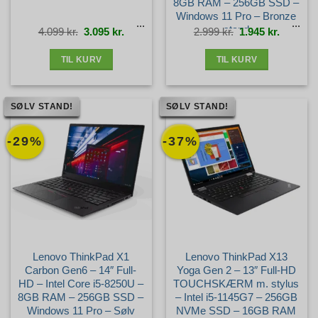
8GB RAM – 256GB SSD –
Windows 11 Pro – Bronze
stand
Den
Den
Den
Den
4.099
kr.
3.095
kr.
2.999
kr.
1.945
kr.
oprindelige
aktuelle
oprindelige
aktuelle
pris
pris
pris
pris
var:
er:
var:
er:
4.099 kr..
3.095 kr..
2.999 kr..
1.945 kr.
TIL KURV
TIL KURV
SØLV STAND!
SØLV STAND!
-29%
-37%
Lenovo ThinkPad X1
Lenovo ThinkPad X13
Carbon Gen6 – 14″ Full-
Yoga Gen 2 – 13″ Full-HD
HD – Intel Core i5-8250U –
TOUCHSKÆRM m. stylus
8GB RAM – 256GB SSD –
– Intel i5-1145G7 – 256GB
Windows 11 Pro – Sølv
NVMe SSD – 16GB RAM