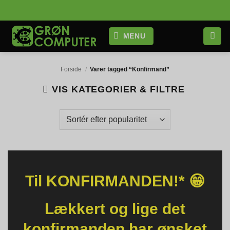
Fortsæt
til
indhold
MENU
Forside
/
Varer tagged “Konfirmand”
VIS KATEGORIER & FILTRE
Til KONFIRMANDEN!* 😁
Lækkert og lige det
konfirmanden har ønsket