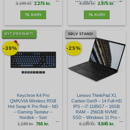
stand
– Win 11 Pro – Sølv stand
Den
Den
Den
Den
3.199
kr.
2.275
kr.
4.599
kr.
2.875
kr.
oprindelige
aktuelle
oprindelige
aktuelle
pris
pris
pris
pris
var:
er:
var:
er:
3.199 kr..
2.275 kr..
4.599 kr..
2.875 kr.
TIL KURV
TIL KURV
NYT PRODUKT!
SØLV STAND!
-39%
-25%
Keychron K4 Pro
Lenovo ThinkPad X1
QMK/VIA Wireless RGB
Carbon Gen9 – 14 Full-HD
Hot Swap K Pro Red – ND
IPS – i7-1185G7 – 16GB
– Gaming Tastatur –
RAM – 256GB NVME
Nordisk – Sort
SSD – Windows 11 Pro –
Sølv stand
Den
Den
Den
Den
1.249
kr.
765
kr.
6.199
kr.
4.645
kr.
oprindelige
aktuelle
oprindelige
aktuelle
pris
pris
pris
pris
var:
er:
var:
er:
1.249 kr..
765 kr..
6.199 kr..
4.645 kr.