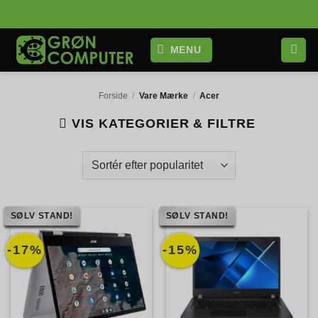
Fortsæt
til
indhold
MENU
Forside
/
Vare Mærke
/
Acer
VIS KATEGORIER & FILTRE
SØLV STAND!
SØLV STAND!
-17%
-15%