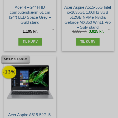
Acer 4 – 24″ FHD
Acer Aspire A515-55G Intel
computerskærm 61 cm
i5-1035G1 1,0GHz 8GB
(24″) LED Space Grey –
512GB NVMe Nvidia
Guld stand
Geforce MX350 Win11 Pro
– Sølv stand
Den
Den
1.195
kr.
4.385
kr.
3.825
kr.
oprindelige
aktuelle
pris
pris
var:
er:
4.385 kr..
3.825 kr.
TIL KURV
TIL KURV
SØLV STAND!
-13%
Acer Aspire A515-54G i5-