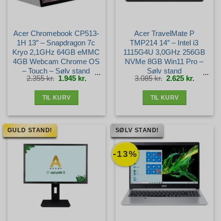
Acer Chromebook CP513-
Acer TravelMate P
1H 13″ – Snapdragon 7c
TMP214 14″ – Intel i3
Kryo 2,1GHz 64GB eMMC
1115G4U 3,0GHz 256GB
4GB Webcam Chrome OS
NVMe 8GB Win11 Pro –
– Touch – Sølv stand
Sølv stand
Den
Den
Den
Den
2.355
kr.
1.945
kr.
3.085
kr.
2.625
kr.
oprindelige
aktuelle
oprindelige
aktuelle
pris
pris
pris
pris
var:
er:
var:
er:
2.355 kr..
1.945 kr..
3.085 kr..
2.625 kr.
TIL KURV
TIL KURV
GULD STAND!
SØLV STAND!
-13%