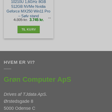
10210U 1,6GHz 8GB
512GB NVMe Nvidia
Geforce MX250 Win11 Pro
– Sølv stand
Den
Den
4.305
kr.
3.745
kr.
oprindelige
aktuelle
pris
pris
var:
er:
4.305 kr..
3.745 kr..
TIL KURV
HVEM ER VI?
Grøn Computer ApS
Drives af
TJdata ApS
.
Ørstedsgade 8
5000 Odense C