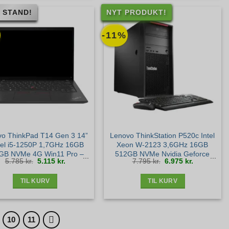
 STAND!
NYT PRODUKT!
-11%
o ThinkPad T14 Gen 3 14”
Lenovo ThinkStation P520c Intel
tel i5-1250P 1,7GHz 16GB
Xeon W-2123 3,6GHz 16GB
GB NVMe 4G Win11 Pro –
512GB NVMe Nvidia Geforce
Den
Den
Den
Den
5.785
kr.
5.115
kr.
7.795
kr.
6.975
kr.
Sølv stand
RTX 2060 Win11 Pro – NYT
oprindelige
aktuelle
oprindelige
aktuelle
pris
pris
pris
pris
var:
er:
var:
er:
5.785 kr..
5.115 kr..
7.795 kr..
6.975 kr..
TIL KURV
TIL KURV
10
11