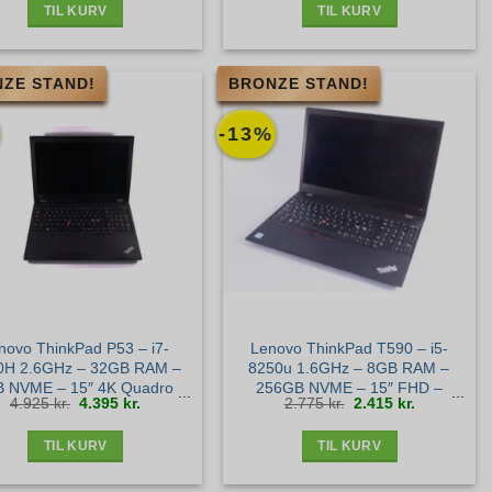
TIL KURV
TIL KURV
ZE STAND!
BRONZE STAND!
-13%
novo ThinkPad P53 – i7-
Lenovo ThinkPad T590 – i5-
0H 2.6GHz – 32GB RAM –
8250u 1.6GHz – 8GB RAM –
B NVME – 15″ 4K Quadro
256GB NVME – 15″ FHD –
Den
Den
Den
Den
4.925
kr.
4.395
kr.
2.775
kr.
2.415
kr.
000 4GB – Bronze stand
Bronze stand
oprindelige
aktuelle
oprindelige
aktuelle
pris
pris
pris
pris
var:
er:
var:
er:
4.925 kr..
4.395 kr..
2.775 kr..
2.415 kr..
TIL KURV
TIL KURV