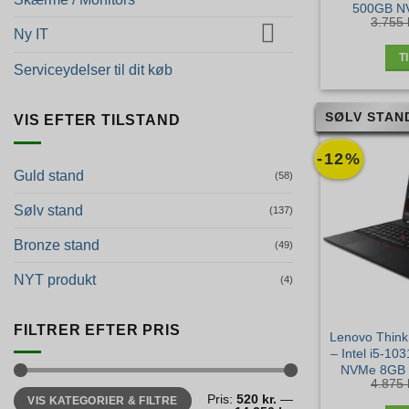
500GB N
3.755
QUADRO M20
Ny IT
T
Serviceydelser til dit køb
SØLV STAN
VIS EFTER TILSTAND
-12%
Guld stand
(58)
Sølv stand
(137)
Bronze stand
(49)
NYT produkt
(4)
FILTRER EFTER PRIS
Lenovo Think
– Intel i5-1
NVMe 8GB W
4.875
Mindste
Højeste
Pris:
520 kr.
—
VIS KATEGORIER & FILTRE
pris
pris