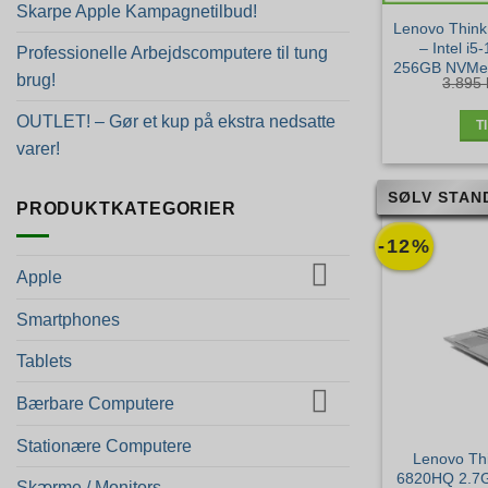
Skarpe Apple Kampagnetilbud!
Lenovo Think
– Intel i
Professionelle Arbejdscomputere til tung
256GB NVMe 
brug!
3.895
Sø
OUTLET! – Gør et kup på ekstra nedsatte
T
varer!
SØLV STAN
PRODUKTKATEGORIER
-12%
Apple
Smartphones
Tablets
Bærbare Computere
Stationære Computere
Lenovo Thi
6820HQ 2.7
Skærme / Monitors