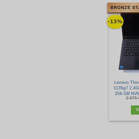
BRONZE ST
-13%
Lenovo Thin
1135g7 2.4
256 GB NVM
2.975
T