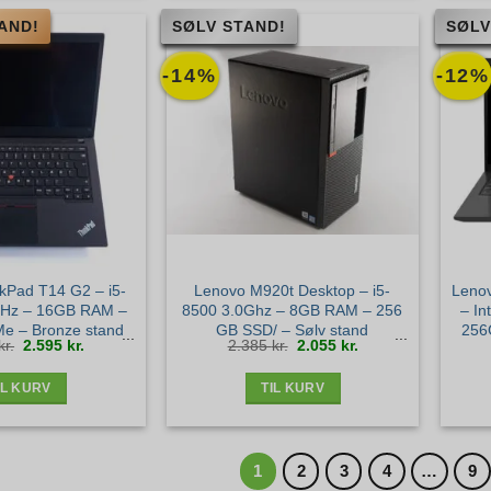
AND!
SØLV STAND!
SØLV
-14%
-12%
kPad T14 G2 – i5-
Lenovo M920t Desktop – i5-
Lenov
GHz – 16GB RAM –
8500 3.0Ghz – 8GB RAM – 256
– In
e – Bronze stand
GB SSD/ – Sølv stand
256
Den
Den
Den
Den
kr.
2.595
kr.
2.385
kr.
2.055
kr.
oprindelige
aktuelle
oprindelige
aktuelle
pris
pris
pris
pris
var:
er:
var:
er:
2.975 kr..
2.595 kr..
2.385 kr..
2.055 kr..
IL KURV
TIL KURV
1
2
3
4
…
9