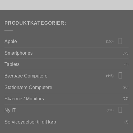
PRODUKTKATEGORIER:
Apple
(156)
Smartphones
(33)
Tablets
(8)
Bærbare Computere
(443)
Stationære Computere
(93)
Skærme / Monitors
(29)
Ny IT
(111)
Serviceydelser til dit køb
(8)