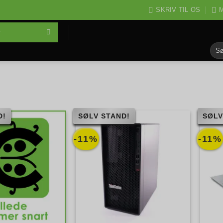
SKRIV TIL OS
M
Søg
efter
D!
SØLV STAND!
SØLV
-11%
-11%