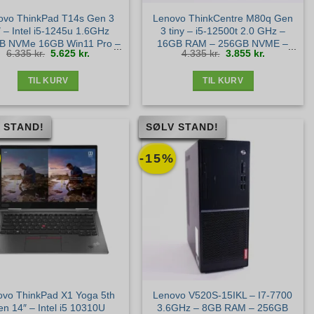
ovo ThinkPad T14s Gen 3
Lenovo ThinkCentre M80q Gen
 – Intel i5-1245u 1.6GHz
3 tiny – i5-12500t 2.0 GHz –
B NVMe 16GB Win11 Pro –
16GB RAM – 256GB NVME –
Den
Den
Den
Den
6.335
kr.
5.625
kr.
4.335
kr.
3.855
kr.
Sølv stand
Sølv stand
oprindelige
aktuelle
oprindelige
aktuelle
pris
pris
pris
pris
var:
er:
var:
er:
6.335 kr..
5.625 kr..
4.335 kr..
3.855 kr..
TIL KURV
TIL KURV
 STAND!
SØLV STAND!
-15%
ovo ThinkPad X1 Yoga 5th
Lenovo V520S-15IKL – I7-7700
n 14″ – Intel i5 10310U
3.6GHz – 8GB RAM – 256GB