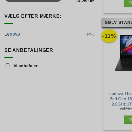
14.250 kr.
T
VÆLG EFTER MÆRKE:
SØLV STAN
Lenovo
(260)
-11%
SE ANBEFALINGER
Vi anbefaler
Lenovo Thi
2nd Gen 15″
2.6GHz 1
7.145
NVidia GTX
Pro –
T