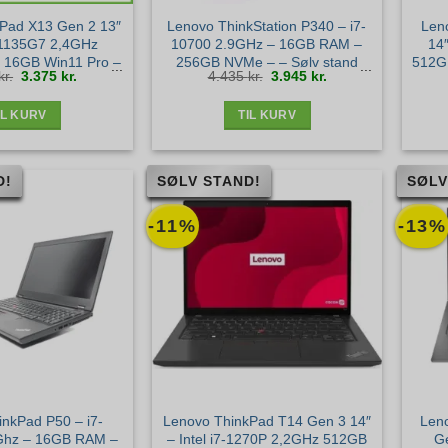
Pad X13 Gen 2 13″
Lenovo ThinkStation P340 – i7-
Len
5-1135G7 2,4GHz
10700 2.9GHz – 16GB RAM –
14″
16GB Win11 Pro –
256GB NVMe – – Sølv stand
512G
Den
Den
Den
Den
kr.
3.375
kr.
4.435
kr.
3.945
kr.
lv stand
oprindelige
aktuelle
oprindelige
aktuelle
pris
pris
pris
pris
var:
er:
var:
er:
3.895 kr..
3.375 kr..
4.435 kr..
3.945 kr..
IL KURV
TIL KURV
D!
SØLV STAND!
SØLV
-11%
-13%
nkPad P50 – i7-
Lenovo ThinkPad T14 Gen 3 14″
Len
Ghz – 16GB RAM –
– Intel i7-1270P 2,2GHz 512GB
Ge