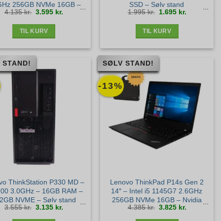
GHz 256GB NVMe 16GB –
SSD – Sølv stand
Den
Den
Den
Den
4.135
kr.
3.595
kr.
1.995
kr.
1.695
kr.
chskærm – Bronze stand
oprindelige
aktuelle
oprindelige
aktuelle
pris
pris
pris
pris
var:
er:
var:
er:
4.135 kr..
3.595 kr..
1.995 kr..
1.695 kr..
TIL KURV
TIL KURV
 STAND!
SØLV STAND!
-13%
vo ThinkStation P330 MD –
Lenovo ThinkPad P14s Gen 2
700 3.0GHz – 16GB RAM –
14″ – Intel i5 1145G7 2.6GHz
2GB NVME – Sølv stand
256GB NVMe 16GB – Nvidia
Den
Den
Den
Den
3.555
kr.
3.135
kr.
4.385
kr.
3.825
kr.
T500 – Win11 Pro – Sølv stand
oprindelige
aktuelle
oprindelige
aktuelle
pris
pris
pris
pris
var:
er:
var:
er:
3.555 kr..
3.135 kr..
4.385 kr..
3.825 kr..