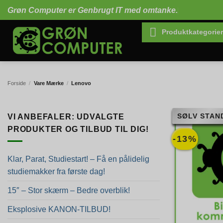
Fortsæt
Grøn Computer er Genbrugt IT med omtanke.
til
indhold
Produktkategorier
Forside
/
Vare Mærke
/
Lenovo
SØLV STAN
VI ANBEFALER: UDVALGTE
PRODUKTER OG TILBUD TIL DIG!
-13%
Klar, Parat, Studiestart! – Få en pålidelig
studiemakker fra første dag!
15″ – Stor skærm – Bedre overblik!
Eksplosive KANON-TILBUD!