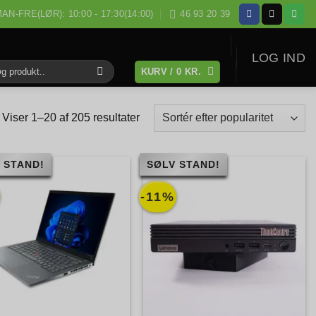
AN-FRE(LØR): 10:00 - 17:30(14:00)
46 93 20 39
LOG IND
KURV /
0
KR.
:
Sorteret
Viser 1–20 af 205 resultater
efter
popularitet
 STAND!
SØLV STAND!
-11%