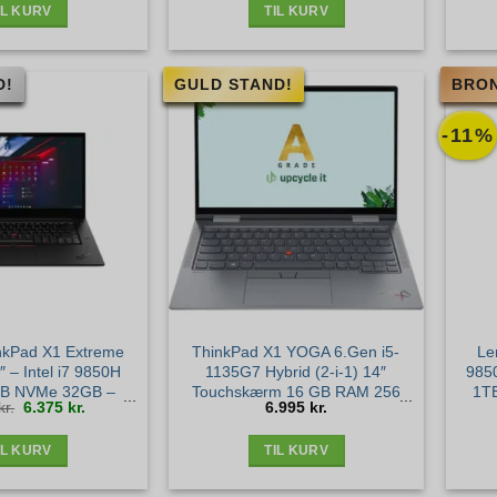
IL KURV
TIL KURV
D!
GULD STAND!
BRON
-11%
nkPad X1 Extreme
ThinkPad X1 YOGA 6.Gen i5-
Le
 – Intel i7 9850H
1135G7 Hybrid (2-i-1) 14″
985
TB NVMe 32GB –
Touchskærm 16 GB RAM 256
1T
Den
Den
kr.
6.375
kr.
6.995
kr.
 1650 4GB Win11
GB SSD Windows 11 Pro
T1
oprindelige
aktuelle
pris
pris
var:
er:
7.145 kr..
6.375 kr..
 Sølv stand
Nordisk – Guld stand
IL KURV
TIL KURV