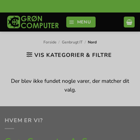
Fortsæt
til
indhold
MENU
Forside
/
Genbrugt IT
/
Nord
VIS KATEGORIER & FILTRE
Der blev ikke fundet nogle varer, der matcher dit
valg.
HVEM ER VI?