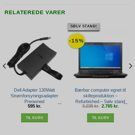
RELATEREDE VARER
SØLV STAND!
-15%
Dell Adapter 130Watt
Bærbar computer egnet til
Strømforsyningsadapter
skilteproduktion –
Preowned
Refurbished – Sølv stand
Den
Den
595
kr.
3.235
kr.
2.765
kr.
oprindelige
aktuelle
pris
pris
var:
er:
3.235 kr..
2.765 kr.
TIL KURV
TIL KURV