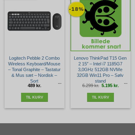
-18%
Logitech Pebble 2 Combo
Lenovo ThinkPad T15 Gen
Wireless Keyboard/Mouse
2 15″ – Intel i7 1185G7
– Tonal Graphite – Tastatur
3,0GHz 512GB NVMe
& Mus sæt – Nordisk –
32GB Win11 Pro – Sølv
Sort
stand
Den
Den
489
kr.
6.299
kr.
5.195
kr.
oprindelige
aktuelle
pris
pris
var:
er:
6.299 kr..
5.195 kr.
TIL KURV
TIL KURV