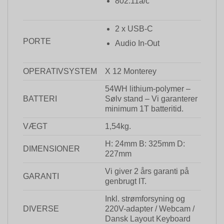
802.11a/c
2 x USB-C
PORTE
Audio In-Out
OPERATIVSYSTEM
X 12 Monterey
54WH lithium-polymer –
BATTERI
Sølv stand – Vi garanterer
minimum 1T batteritid.
VÆGT
1,54kg.
H: 24mm B: 325mm D:
DIMENSIONER
227mm
Vi giver 2 års garanti på
GARANTI
genbrugt IT.
Inkl. strømforsyning og
DIVERSE
220V-adapter / Webcam /
Dansk Layout Keyboard