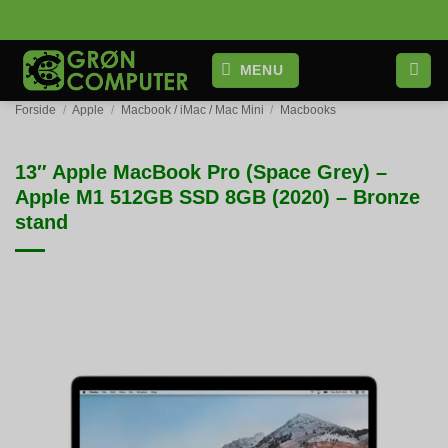
Fortsæt
til
indhold
MENU
Forside
/
Apple
/
Macbook / iMac / Mac Mini
/
Macbooks
13″ Apple MacBook Pro (Space Grey) –
Apple M1 512GB SSD 8GB (2020) – Bronze
stand