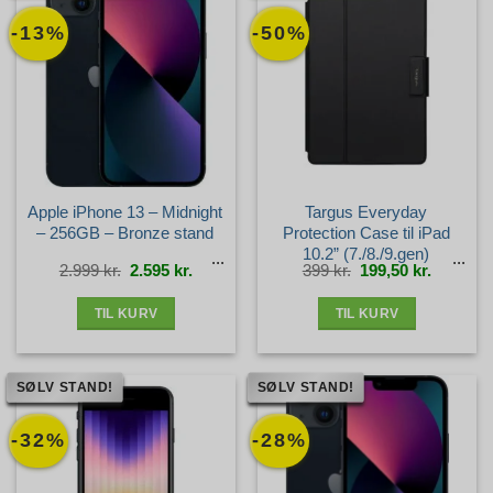
-13%
-50%
Apple iPhone 13 – Midnight
Targus Everyday
– 256GB – Bronze stand
Protection Case til iPad
10.2” (7./8./9.gen)
Den
Den
Den
Den
2.999
kr.
2.595
kr.
399
kr.
199,50
kr.
oprindelige
aktuelle
oprindelige
aktuelle
pris
pris
pris
pris
var:
er:
var:
er:
2.999 kr..
2.595 kr..
399 kr..
199,50 kr
TIL KURV
TIL KURV
SØLV STAND!
SØLV STAND!
-32%
-28%