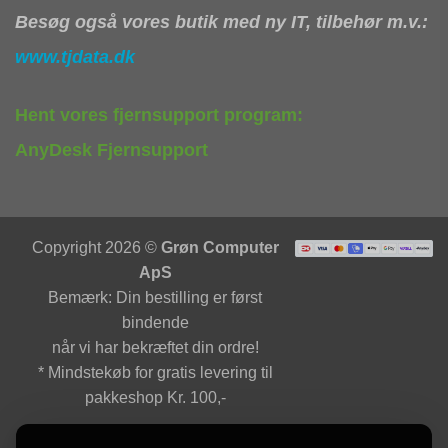
Besøg også vores butik med ny IT, tilbehør m.v.:
www.tjdata.dk
Hent vores fjernsupport program:
AnyDesk Fjernsupport
Copyright 2026 ©
Grøn Computer
ApS
Bemærk: Din bestilling er først
bindende
når vi har bekræftet din ordre!
* Mindstekøb for gratis levering til
pakkeshop Kr. 100,-