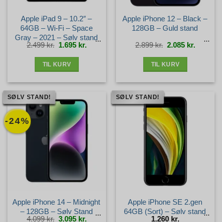
Apple iPad 9 – 10.2″ –
Apple iPhone 12 – Black –
64GB – Wi-Fi – Space
128GB – Guld stand
Gray – 2021 – Sølv stand
Den
Den
Den
Den
2.499
kr.
1.695
kr.
2.899
kr.
2.085
kr.
oprindelige
aktuelle
oprindelige
aktuelle
pris
pris
pris
pris
var:
er:
var:
er:
2.499 kr..
1.695 kr..
2.899 kr..
2.085 kr.
TIL KURV
TIL KURV
SØLV STAND!
SØLV STAND!
-24%
Apple iPhone 14 – Midnight
Apple iPhone SE 2.gen
– 128GB – Sølv Stand
64GB (Sort) – Sølv stand
Den
Den
4.099
kr.
3.095
kr.
1.260
kr.
oprindelige
aktuelle