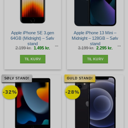
Apple iPhone SE 3.gen
Apple iPhone 13 Mini –
64GB (Midnight) – Sølv
Midnight – 128GB – Sølv
stand
stand
Den
Den
Den
Den
2.199
kr.
1.495
kr.
3.199
kr.
2.295
kr.
oprindelige
aktuelle
oprindelige
aktuelle
pris
pris
pris
pris
var:
er:
var:
er:
2.199 kr..
1.495 kr..
3.199 kr..
2.295 kr.
TIL KURV
TIL KURV
SØLV STAND!
GULD STAND!
-32%
-28%