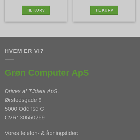
pris
pris
var:
er:
4.099 kr..
3.095 kr..
TIL KURV
TIL KURV
HVEM ER VI?
Grøn Computer ApS
Drives af
TJdata ApS
.
Ørstedsgade 8
5000 Odense C
CVR: 30550269
Vores telefon- & åbningstider: