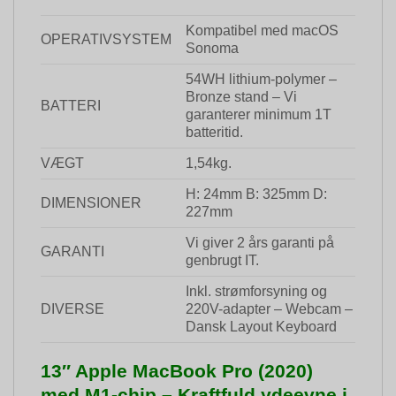
Kompatibel med macOS
OPERATIVSYSTEM
Sonoma
54WH lithium-polymer –
Bronze stand – Vi
BATTERI
garanterer minimum 1T
batteritid.
VÆGT
1,54kg.
H: 24mm B: 325mm D:
DIMENSIONER
227mm
Vi giver 2 års garanti på
GARANTI
genbrugt IT.
Inkl. strømforsyning og
DIVERSE
220V-adapter – Webcam –
Dansk Layout Keyboard
13″ Apple MacBook Pro (2020)
med M1-chip – Kraftfuld ydeevne i