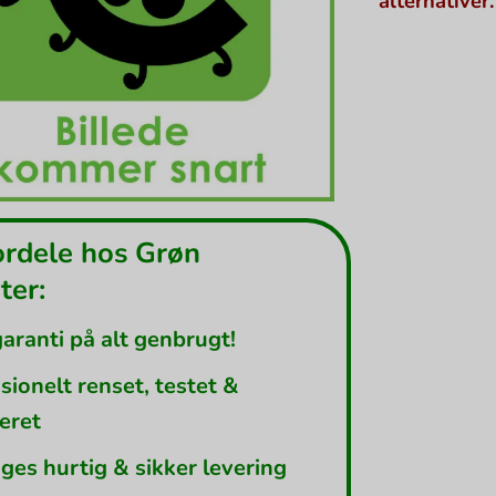
alternativer.
ordele hos Grøn
er:
garanti på alt genbrugt!
sionelt renset, testet &
leret
ges hurtig & sikker levering