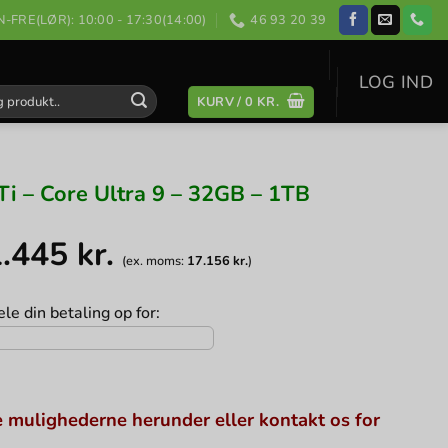
-FRE(LØR): 10:00 - 17:30(14:00)
46 93 20 39
LOG IND
KURV /
0
KR.
:
Ti – Core Ultra 9 – 32GB – 1TB
1.445
kr.
(ex. moms:
17.156
kr.
)
le din betaling op for:
 mulighederne herunder eller kontakt os for