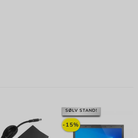
SØLV STAND!
-15%