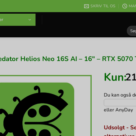
SKRIV TIL OS
MAN
er
Søg
efter
edator Helios Neo 16S AI – 16″ – RTX 5070 
Kun:
2
Du kan også de
eller
AnyDay
Udsolgt - Se