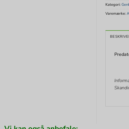
Kategori:
Genb
Varemærke:
A
BESKRIVE
Predat
Informa
Skandi
Vi kan også anbefale: