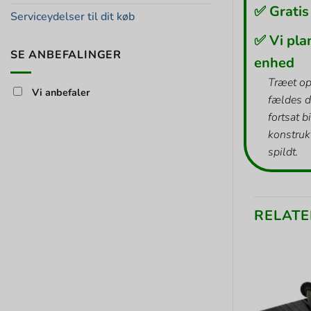
✅ Gratis
Serviceydelser til dit køb
✅ Vi pla
SE ANBEFALINGER
enhed
Træet op
Vi anbefaler
fældes d
fortsat b
konstrukt
spildt.
RELATE