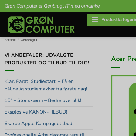
Fortsæt
Grøn Computer er Genbrugt IT med omtanke.
til
indhold
Produktkategori
Forside
/
Genbrugt IT
VI ANBEFALER: UDVALGTE
Acer Pr
PRODUKTER OG TILBUD TIL DIG!
Klar, Parat, Studiestart! – Få en
pålidelig studiemakker fra første dag!
15″ – Stor skærm – Bedre overblik!
Eksplosive KANON-TILBUD!
Skarpe Apple Kampagnetilbud!
Professionelle Arbejdscomputere til