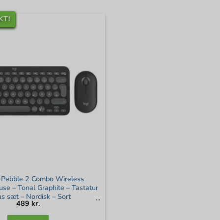
KT!
 Pebble 2 Combo Wireless
se – Tonal Graphite – Tastatur
s sæt – Nordisk – Sort
489
kr.