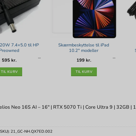
20W 7.4×5.0 til HP
Skærmbeskyttelse til iPad
Preowned
10.2″ modeller
595
kr.
199
kr.
TIL KURV
TIL KURV
lios Neo 16S AI – 16″ | RTX 5070 Ti | Core Ultra 9 | 32GB | 
(SKU):
21_GC-NH.QX7ED.002