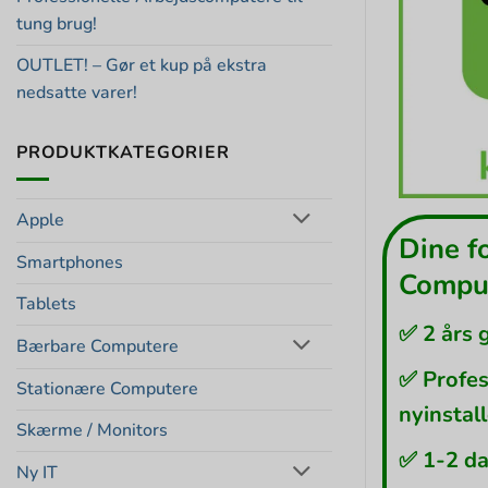
tung brug!
OUTLET! – Gør et kup på ekstra
nedsatte varer!
PRODUKTKATEGORIER
Apple
Dine f
Smartphones
Comput
Tablets
✅ 2 års 
Bærbare Computere
✅ Profes
Stationære Computere
nyinstal
Skærme / Monitors
✅ 1-2 da
Ny IT