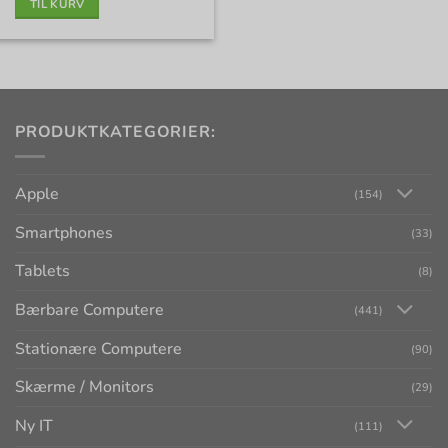
TIL KURV
PRODUKTKATEGORIER:
Apple
(154)
Smartphones
(33)
Tablets
(8)
Bærbare Computere
(441)
Stationære Computere
(90)
Skærme / Monitors
(29)
Ny IT
(111)