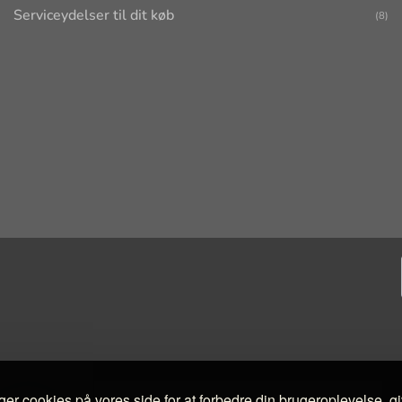
Serviceydelser til dit køb
(8)
ger cookies på vores side for at forbedre din brugeroplevelse, g