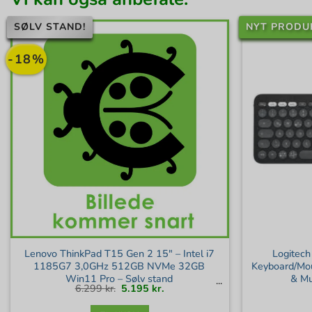
SØLV STAND!
NYT PRODU
-18%
Lenovo ThinkPad T15 Gen 2 15″ – Intel i7
Logitech
1185G7 3,0GHz 512GB NVMe 32GB
Keyboard/Mou
Win11 Pro – Sølv stand
& Mu
Den
Den
6.299
kr.
5.195
kr.
oprindelige
aktuelle
pris
pris
var:
er:
6.299 kr..
5.195 kr..