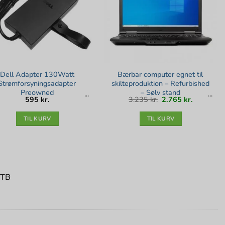
Dell Adapter 130Watt
Bærbar computer egnet til
Strømforsyningsadapter
skilteproduktion – Refurbished
Preowned
– Sølv stand
Den
Den
595
kr.
3.235
kr.
2.765
kr.
oprindelige
aktuelle
pris
pris
var:
er:
3.235 kr..
2.765 kr..
TIL KURV
TIL KURV
1TB