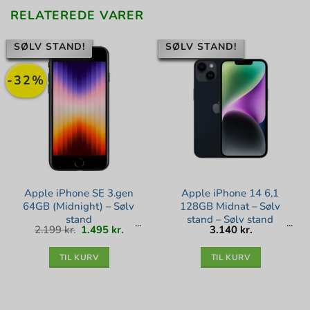
RELATEREDE VARER
SØLV STAND!
SØLV STAND!
-32%
Apple iPhone SE 3.gen
Apple iPhone 14 6,1
64GB (Midnight) – Sølv
128GB Midnat – Sølv
stand
stand – Sølv stand
Den
Den
2.199
kr.
1.495
kr.
3.140
kr.
oprindelige
aktuelle
pris
pris
var:
er:
2.199 kr..
1.495 kr..
TIL KURV
TIL KURV