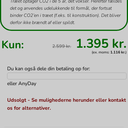
Træet optager CO2 i de 5 år, det vokser. Herefter fældes
det og anvendes udelukkende til formål, der fortsat
binder CO2’en i træet (f.eks. til konstruktion). Det bliver
derfor ikke brændt af eller spildt.
Den
1.395
kr.
Kun:
oprindel
2.599
kr.
pris
var:
(ex. moms:
1.116
kr.
)
2.599 kr..
Du kan også dele din betaling op for:
eller
AnyDay
Udsolgt - Se mulighederne herunder eller kontakt
os for alternativer.