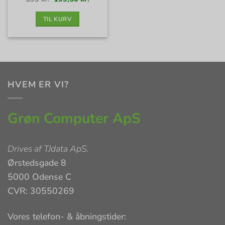
oprindelige
aktuelle
pris
pris
var:
er:
399 kr..
199,50 kr..
TIL KURV
HVEM ER VI?
Grøn Computer ApS
Drives af
TJdata ApS
.
Ørstedsgade 8
5000 Odense C
CVR: 30550269
Vores telefon- & åbningstider: