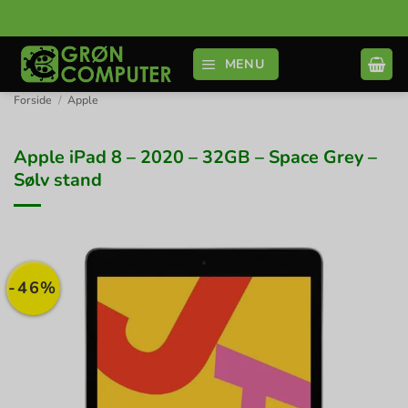
Fortsæt
til
indhold
MENU
Forside
/
Apple
Apple iPad 8 – 2020 – 32GB – Space Grey –
Sølv stand
-46%