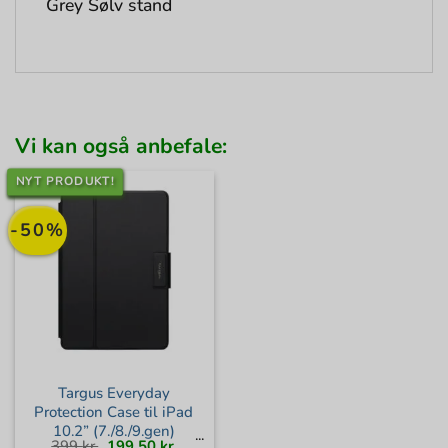
Grey Sølv stand
Vi kan også anbefale:
NYT PRODUKT!
-50%
Targus Everyday
Protection Case til iPad
10.2” (7./8./9.gen)
Den
Den
399
kr.
199,50
kr.