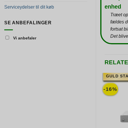
enhed
Serviceydelser til dit køb
Træet op
fældes d
SE ANBEFALINGER
fortsat b
Det blive
Vi anbefaler
RELAT
GULD ST
-16%