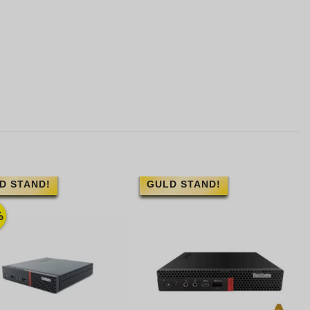
D STAND!
GULD STAND!
%