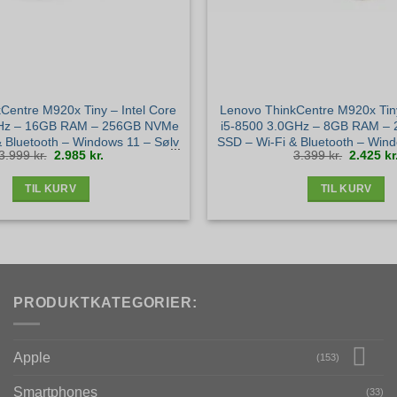
Centre M920x Tiny – Intel Core
Lenovo ThinkCentre M920x Tiny
GHz – 16GB RAM – 256GB NVMe
i5-8500 3.0GHz – 8GB RAM –
 Bluetooth – Windows 11 – Sølv
SSD – Wi-Fi & Bluetooth – Wind
Den
Den
Den
3.999
kr.
2.985
kr.
3.399
kr.
2.425
kr
stand
stand
oprindelige
aktuelle
oprindel
pris
pris
pris
var:
er:
var:
3.999 kr..
2.985 kr..
3.399 kr.
TIL KURV
TIL KURV
PRODUKTKATEGORIER:
Apple
(153)
Smartphones
(33)