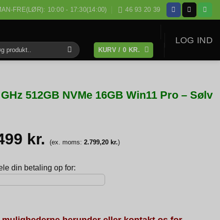
AN-FRE(LØR): 10:00 - 17:30(14:00)
46 93 20 39
LOG IND
KURV /
0
KR.
:
2.1 GHz 512GB NVMe 16GB Win11 Pro – Sølv
.499
kr.
(ex. moms:
2.799,20
kr.
)
e din betaling op for:
 mulighederne herunder eller kontakt os for