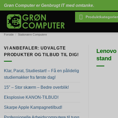
Fortsæt
Grøn Computer er Genbrugt IT med omtanke.
til
indhold
Produktkategorier
Forside
/
Stationære Computere
VI ANBEFALER: UDVALGTE
Lenovo 
PRODUKTER OG TILBUD TIL DIG!
stand
Klar, Parat, Studiestart! – Få en pålidelig
studiemakker fra første dag!
15″ – Stor skærm – Bedre overblik!
Eksplosive KANON-TILBUD!
Skarpe Apple Kampagnetilbud!
Professionelle Arbejdscomputere til tung