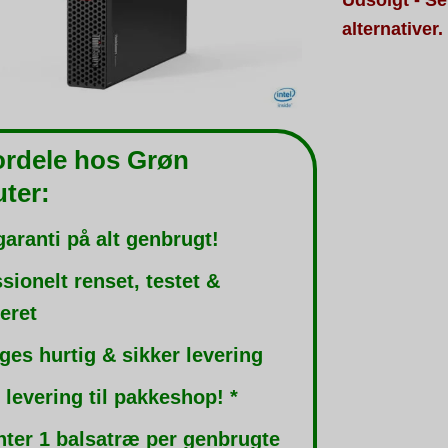
alternativer.
ordele hos Grøn
ter:
garanti på alt genbrugt!
sionelt renset, testet &
leret
ges hurtig & sikker levering
 levering til pakkeshop! *
nter 1 balsatræ per genbrugte