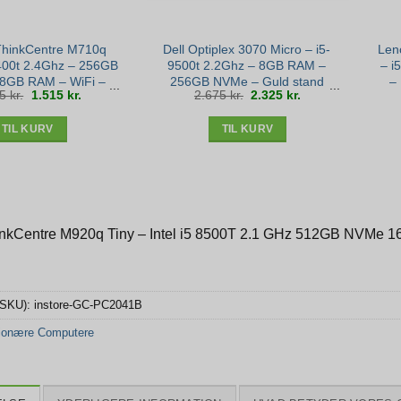
ThinkCentre M710q
Dell Optiplex 3070 Micro – i5-
Len
7400t 2.4Ghz – 256GB
9500t 2.2Ghz – 8GB RAM –
– i
8GB RAM – WiFi –
256GB NVMe – Guld stand
–
Den
Den
Den
Den
05
kr.
1.515
kr.
2.675
kr.
2.325
kr.
Guld stand
oprindelige
aktuelle
oprindelige
aktuelle
pris
pris
pris
pris
var:
er:
var:
er:
1.805 kr..
1.515 kr..
2.675 kr..
2.325 kr..
TIL KURV
TIL KURV
nkCentre M920q Tiny – Intel i5 8500T 2.1 GHz 512GB NVMe 1
(SKU):
instore-GC-PC2041B
tionære Computere