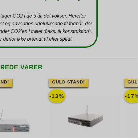
tager CO2 i de 5 år, det vokser. Herefter
et og anvendes udelukkende til formål, der
inder CO2’en i træet (f.eks. til konstruktion).
r derfor ikke brændt af eller spildt.
EREDE VARER
AND!
GULD STAND!
GUL
-13%
-17