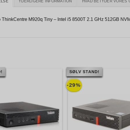
ELSE
YDERLIGERE INFORMATION
HVAD BETYDER VORES 
 ThinkCentre M920q Tiny – Intel i5 8500T 2.1 GHz 512GB NV
!
SØLV STAND!
-29%