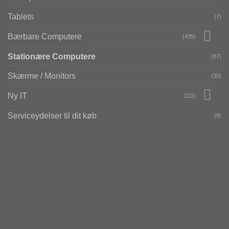
Tablets
(7)
Bærbare Computere
(435)
Stationære Computere
(87)
Skærme / Monitors
(30)
Ny IT
(111)
Serviceydelser til dit køb
(8)