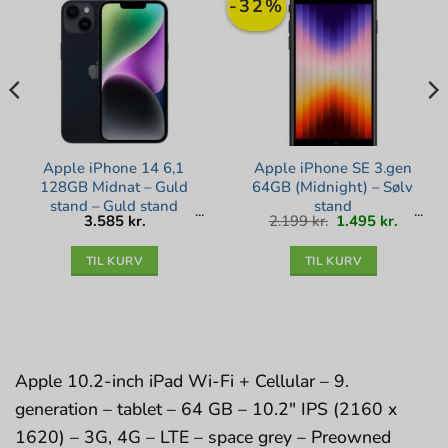
-32%
Apple iPhone 14 6,1
Apple iPhone SE 3.gen
128GB Midnat – Guld
64GB (Midnight) – Sølv
stand – Guld stand
stand
Den
Den
3.585
kr.
2.199
kr.
1.495
kr.
oprindelige
aktuell
pris
pris
var:
er:
2.199 kr..
1.495 kr
TIL KURV
TIL KURV
Apple 10.2-inch iPad Wi-Fi + Cellular – 9.
generation – tablet – 64 GB – 10.2″ IPS (2160 x
1620) – 3G, 4G – LTE – space grey – Preowned