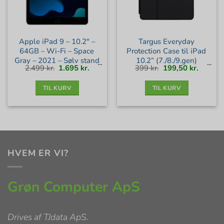
Apple iPad 9 – 10.2″ –
Targus Everyday
64GB – Wi-Fi – Space
Protection Case til iPad
Gray – 2021 – Sølv stand
10.2” (7./8./9.gen)
Den
Den
Den
Den
2.499
kr.
1.695
kr.
399
kr.
199,50
kr.
oprindelige
aktuelle
oprindelige
aktuell
pris
pris
pris
pris
var:
er:
var:
er:
2.499 kr..
1.695 kr..
399 kr..
199,50 k
TIL KURV
TIL KURV
HVEM ER VI?
Grøn Computer ApS
Drives af
TJdata ApS
.