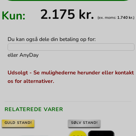
2.175
kr.
Kun:
(ex. moms:
1.740
kr.
)
Du kan også dele din betaling op for:
eller
AnyDay
Udsolgt - Se mulighederne herunder eller kontakt
os for alternativer.
RELATEREDE VARER
GULD STAND!
SØLV STAND!