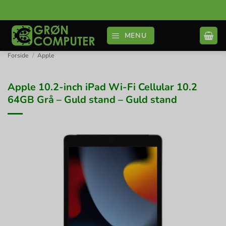
Fortsæt
til
indhold
MENU
Forside
/
Apple
Apple 10.2-inch iPad Wi-Fi Cellular 10.2
64GB Grå – Guld stand – Guld stand