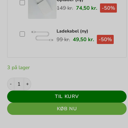
149
kr.
74,50
kr.
-50%
Ladekabel (ny)
99
kr.
49,50
kr.
-50%
3 på lager
Apple iPad 9 - 10.2" - 64GB - Wi-Fi - Space Gray - 2021 
TIL KURV
KØB NU