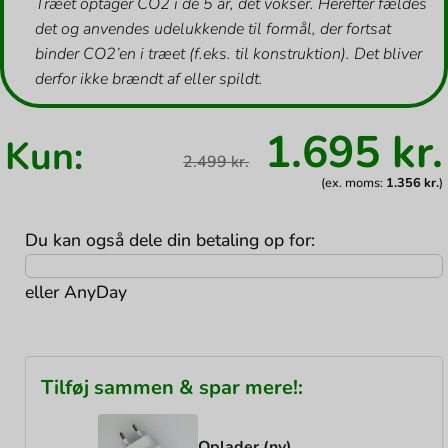
Træet optager CO2 i de 5 år, det vokser. Herefter fældes
det og anvendes udelukkende til formål, der fortsat
binder CO2’en i træet (f.eks. til konstruktion). Det bliver
derfor ikke brændt af eller spildt.
Den
1.695
kr.
Kun:
oprindel
2.499
kr.
pris
var:
(ex. moms:
1.356
kr.
)
2.499 kr..
Du kan også dele din betaling op for:
eller
AnyDay
Tilføj sammen & spar mere!:
Oplader (ny)