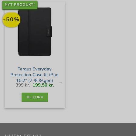
NYT PRODUKT!
-50%
Targus Everyday
Protection Case til iPad
10.2” (7./8./9.gen)
Den
Den
399
kr.
199,50
kr.
oprindelige
aktuelle
pris
pris
var:
er:
399 kr..
199,50 kr..
TIL KURV