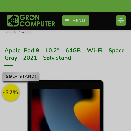
Fortsæt
til
indhold
MENU
Forside
/
Apple
Apple iPad 9 – 10.2″ – 64GB – Wi-Fi – Space
Gray – 2021 – Sølv stand
SØLV STAND!
-32%