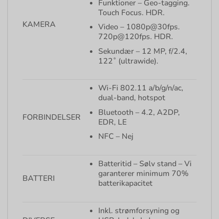
Funktioner – Geo-tagging.
Touch Focus. HDR.
KAMERA
Video – 1080p@30fps.
720p@120fps. HDR.
Sekundær – 12 MP, f/2.4,
122˚ (ultrawide).
Wi-Fi 802.11 a/b/g/n/ac,
dual-band, hotspot
Bluetooth – 4.2, A2DP,
FORBINDELSER
EDR, LE
NFC – Nej
Batteritid – Sølv stand – Vi
garanterer minimum 70%
BATTERI
batterikapacitet
Inkl. strømforsyning og