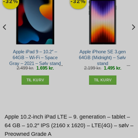
-32%
-32%
Apple iPad 9 – 10.2″ –
Apple iPhone SE 3.gen
64GB – Wi-Fi – Space
64GB (Midnight) – Sølv
Gray – 2021 – Sølv stand
stand
Den
Den
Den
Den
2.499
kr.
1.695
kr.
2.199
kr.
1.495
kr.
oprindelige
aktuelle
oprindelige
aktuelle
pris
pris
pris
pris
var:
er:
var:
er:
2.499 kr..
1.695 kr..
2.199 kr..
1.495 kr.
TIL KURV
TIL KURV
Apple 10.2-inch iPad LTE – 9. generation – tablet –
64 GB – 10.2″ IPS (2160 x 1620) – LTE(4G) – sølv –
Preowned Grade A