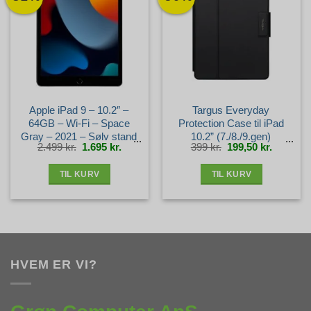
Apple iPad 9 – 10.2″ –
Targus Everyday
64GB – Wi-Fi – Space
Protection Case til iPad
Gray – 2021 – Sølv stand
10.2” (7./8./9.gen)
Den
Den
Den
Den
2.499
kr.
1.695
kr.
399
kr.
199,50
kr.
oprindelige
aktuelle
oprindelige
aktuelle
pris
pris
pris
pris
var:
er:
var:
er:
2.499 kr..
1.695 kr..
399 kr..
199,50 kr
TIL KURV
TIL KURV
HVEM ER VI?