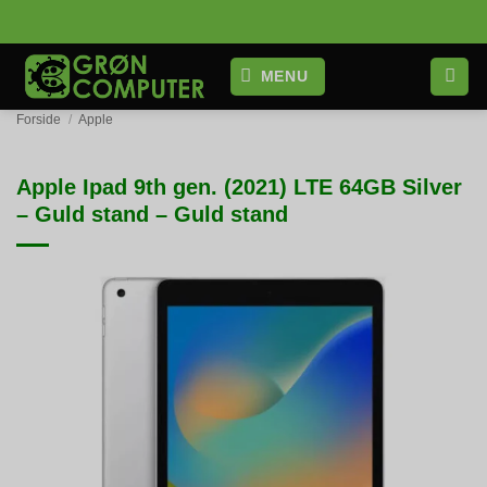
Fortsæt
til
indhold
MENU
Forside
/
Apple
Apple Ipad 9th gen. (2021) LTE 64GB Silver
– Guld stand – Guld stand