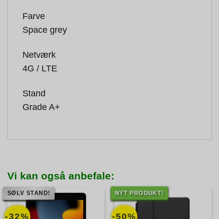
Farve
Space grey
Netværk
4G / LTE
Stand
Grade A+
Vi kan også anbefale:
SØLV STAND!
NYT PRODUKT!
-32%
-50%