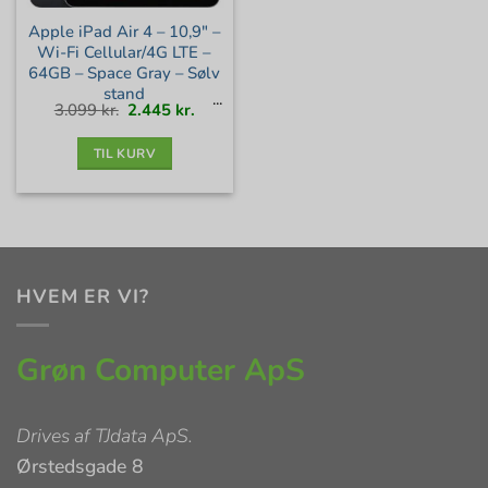
Apple iPad Air 4 – 10,9″ –
Wi-Fi Cellular/4G LTE –
64GB – Space Gray – Sølv
stand
Den
Den
3.099
kr.
2.445
kr.
oprindelige
aktuelle
pris
pris
var:
er:
3.099 kr..
2.445 kr..
TIL KURV
HVEM ER VI?
Grøn Computer ApS
Drives af
TJdata ApS
.
Ørstedsgade 8