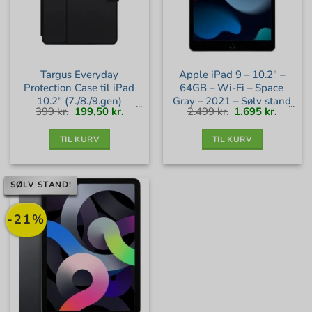
Targus Everyday
Apple iPad 9 – 10.2″ –
Protection Case til iPad
64GB – Wi-Fi – Space
10.2” (7./8./9.gen)
Gray – 2021 – Sølv stand
Den
Den
Den
Den
399
kr.
199,50
kr.
2.499
kr.
1.695
kr.
oprindelige
aktuelle
oprindelige
aktuell
pris
pris
pris
pris
var:
er:
var:
er:
399 kr..
199,50 kr..
2.499 kr..
1.695 kr
TIL KURV
TIL KURV
SØLV STAND!
-21%