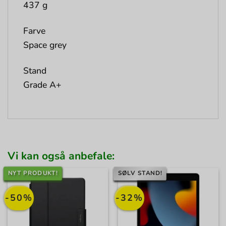
437 g
Farve
Space grey
Stand
Grade A+
Vi kan også anbefale:
NYT PRODUKT!
SØLV STAND!
-50%
-32%