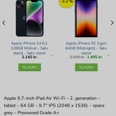
-32%
Apple iPhone 14 6,1
Apple iPhone SE 3.gen
128GB Midnat – Sølv
64GB (Midnight) – Sølv
stand – Sølv stand
stand
Den
Den
3.140
kr.
2.199
kr.
1.495
kr.
oprindelige
aktuell
pris
pris
var:
er:
2.199 kr..
1.495 kr
TIL KURV
TIL KURV
Apple 9.7-inch iPad Air Wi-Fi – 2. generation –
tablet – 64 GB – 9.7″ IPS (2048 x 1536) – space
grey – Preowned Grade A+