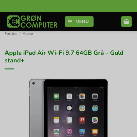
Fortsæt
til
indhold
MENU
Forside
/
Apple
Apple iPad Air Wi-Fi 9.7 64GB Grå – Guld
stand+