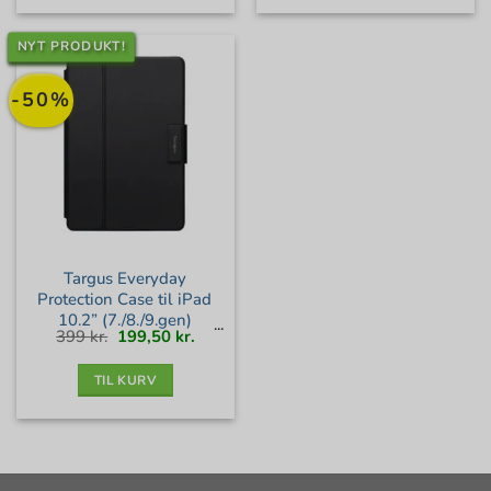
NYT PRODUKT!
-50%
Targus Everyday
Protection Case til iPad
10.2” (7./8./9.gen)
Den
Den
399
kr.
199,50
kr.
oprindelige
aktuelle
pris
pris
var:
er:
399 kr..
199,50 kr..
TIL KURV