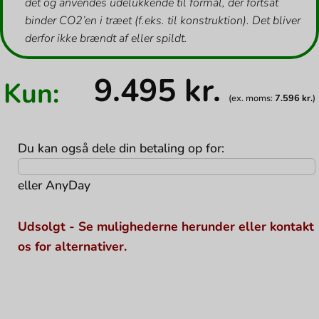
det og anvendes udelukkende til formål, der fortsat
binder CO2’en i træet (f.eks. til konstruktion). Det bliver
derfor ikke brændt af eller spildt.
9.495
kr.
Kun:
(ex. moms:
7.596
kr.
)
Du kan også dele din betaling op for:
eller
AnyDay
Udsolgt - Se mulighederne herunder eller kontakt
os for alternativer.