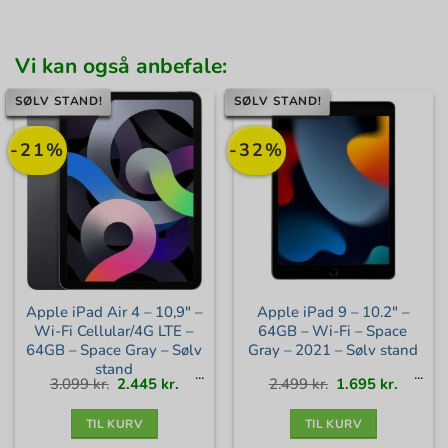
Vi kan også anbefale:
SØLV STAND!
SØLV STAND!
-21%
-32%
Apple iPad Air 4 – 10,9″ –
Apple iPad 9 – 10.2″ –
Wi-Fi Cellular/4G LTE –
64GB – Wi-Fi – Space
64GB – Space Gray – Sølv
Gray – 2021 – Sølv stand
stand
Den
Den
Den
Den
3.099
kr.
2.445
kr.
2.499
kr.
1.695
kr.
oprindelige
aktuelle
oprindelige
aktuell
pris
pris
pris
pris
var:
er:
var:
er:
3.099 kr..
2.445 kr..
2.499 kr..
1.695 kr
TIL KURV
TIL KURV