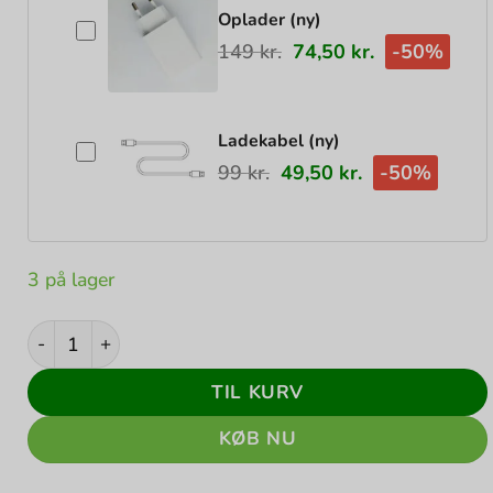
Oplader (ny)
149
kr.
74,50
kr.
-50%
Ladekabel (ny)
99
kr.
49,50
kr.
-50%
3 på lager
Apple iPad Pro 12,9" 4th gen 256GB WiFi+Cellular (Spac
TIL KURV
KØB NU