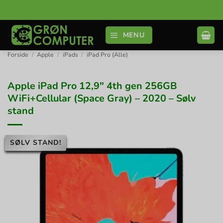
Fortsæt
til
indhold
MENU
Forside
/
Apple
/
iPads
/
iPad Pro (Alle)
Apple iPad Pro 12,9″ 4th gen 256GB
WiFi+Cellular (Space Gray) – 2020 – Sølv
stand
SØLV STAND!