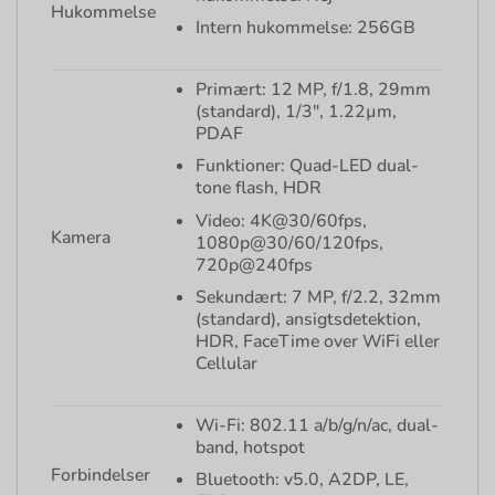
Hukommelse
Intern hukommelse: 256GB
Primært: 12 MP, f/1.8, 29mm
(standard), 1/3″, 1.22µm,
PDAF
Funktioner: Quad-LED dual-
tone flash, HDR
Video: 4K@30/60fps,
Kamera
1080p@30/60/120fps,
720p@240fps
Sekundært: 7 MP, f/2.2, 32mm
(standard), ansigtsdetektion,
HDR, FaceTime over WiFi eller
Cellular
Wi-Fi: 802.11 a/b/g/n/ac, dual-
band, hotspot
Forbindelser
Bluetooth: v5.0, A2DP, LE,