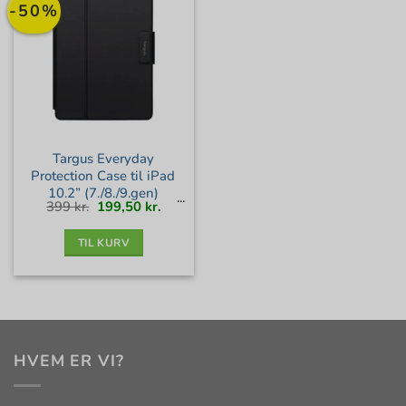
-50%
Targus Everyday
Protection Case til iPad
10.2” (7./8./9.gen)
Den
Den
399
kr.
199,50
kr.
oprindelige
aktuelle
pris
pris
var:
er:
399 kr..
199,50 kr..
TIL KURV
HVEM ER VI?