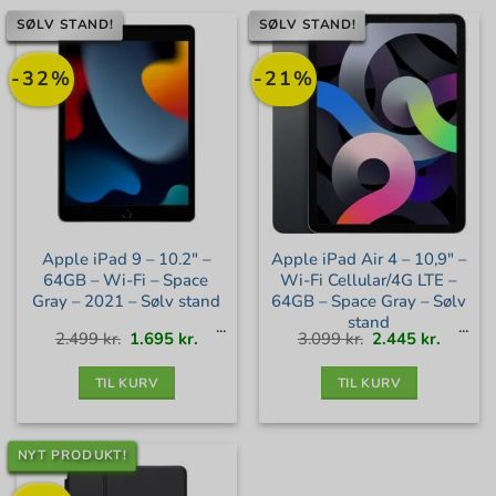
SØLV STAND!
SØLV STAND!
-32%
-21%
Apple iPad 9 – 10.2″ –
Apple iPad Air 4 – 10,9″ –
64GB – Wi-Fi – Space
Wi-Fi Cellular/4G LTE –
Gray – 2021 – Sølv stand
64GB – Space Gray – Sølv
stand
Den
Den
Den
Den
2.499
kr.
1.695
kr.
3.099
kr.
2.445
kr.
oprindelige
aktuelle
oprindelige
aktuell
pris
pris
pris
pris
var:
er:
var:
er:
2.499 kr..
1.695 kr..
3.099 kr..
2.445 kr
TIL KURV
TIL KURV
NYT PRODUKT!