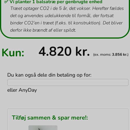
✅ Vi planter 1 balsatræ per genbrugte enhed
Træet optager CO2 i de 5 år, det vokser. Herefter fældes
det og anvendes udelukkende til formål, der fortsat
binder CO2’en i træet (f.eks. til konstruktion). Det bliver
derfor ikke brændt af eller spildt.
4.820
kr.
Kun:
(ex. moms:
3.856
kr.
)
Du kan også dele din betaling op for:
eller
AnyDay
Tilføj sammen & spar mere!: