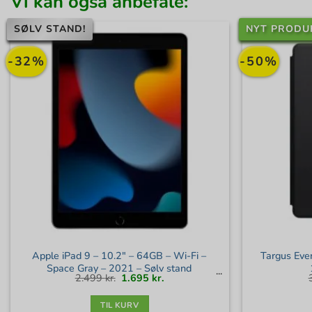
Vi kan også anbefale:
SØLV STAND!
NYT PRODU
-32%
-50%
Apple iPad 9 – 10.2″ – 64GB – Wi-Fi –
Targus Ever
Space Gray – 2021 – Sølv stand
Den
Den
2.499
kr.
1.695
kr.
oprindelige
aktuelle
pris
pris
var:
er:
2.499 kr..
1.695 kr..
TIL KURV