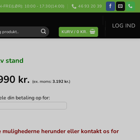
-FRE(LØR): 10:00 - 17:30(14:00)
46 93 20 39
LOG IND
KURV /
0
KR.
:
lv stand
.990
kr.
(ex. moms:
3.192
kr.
)
le din betaling op for:
 mulighederne herunder eller kontakt os for