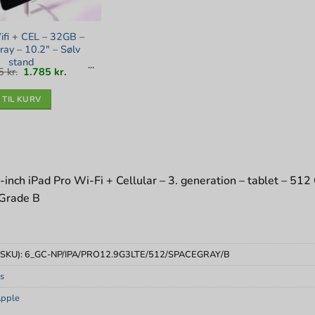
ifi + CEL – 32GB –
ay – 10.2″ – Sølv
stand
Den
Den
95
kr.
1.785
kr.
oprindelige
aktuelle
pris
pris
var:
er:
2.095 kr..
1.785 kr..
TIL KURV
inch iPad Pro Wi-Fi + Cellular – 3. generation – tablet – 512
Grade B
(SKU):
6_GC-NP/IPA/PRO12.9G3LTE/512/SPACEGRAY/B
s
pple