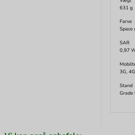
Vægt
631 g
Farve
Space 
SAR
0,97 W
Mobilt
3G, 4
Stand
Grade