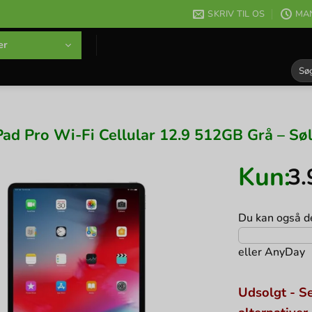
SKRIV TIL OS
MAN
er
Søg
efter
Pad Pro Wi-Fi Cellular 12.9 512GB Grå – Sø
Kun:
3
Du kan også de
eller
AnyDay
Udsolgt - Se