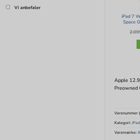
Vi anbefaler
iPad 7 W
Space Gr
2.0
Apple 12.9-
Preowned 
Varenummer 
Kategori:
iPad
Varemærke:
A