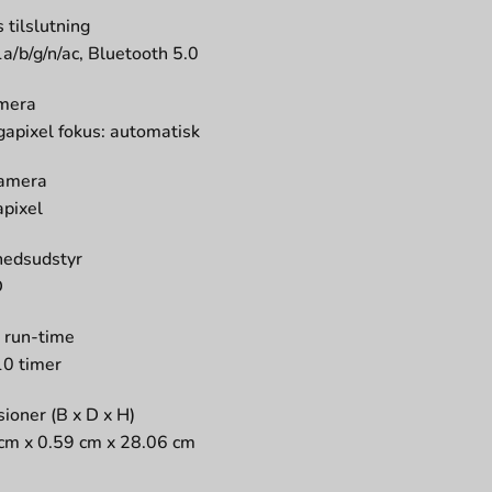
 tilslutning
a/b/g/n/ac, Bluetooth 5.0
mera
apixel fokus: automatisk
kamera
pixel
hedsudstyr
D
i run-time
10 timer
ioner (B x D x H)
cm x 0.59 cm x 28.06 cm