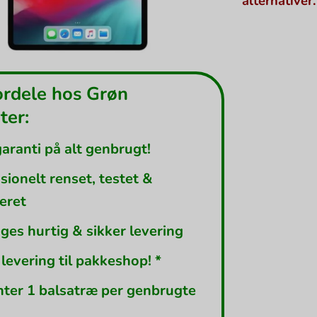
alternativer.
ordele hos Grøn
er:
garanti på alt genbrugt!
sionelt renset, testet &
leret
ges hurtig & sikker levering
 levering til pakkeshop! *
nter 1 balsatræ per genbrugte