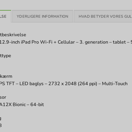
LSE
YDERLIGERE INFORMATION
HVAD BETYDER VORES GUL
tbeskrivelse
12.9-inch iPad Pro Wi-Fi + Cellular – 3. generation – tablet –
ttype
skærm
IPS TFT – LED baglys – 2732 x 2048 (264 ppi) – Multi-Touch
sor
A12X Bionic – 64-bit
g
B