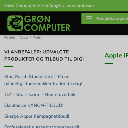
Fortsæt
Grøn Computer er Genbrugt IT med omtanke.
til
indhold
Produktkategori
Forside
/
Apple
/
iPads
VI ANBEFALER: UDVALGTE
Apple i
PRODUKTER OG TILBUD TIL DIG!
Klar, Parat, Studiestart! – Få en
pålidelig studiemakker fra første dag!
15″ – Stor skærm – Bedre overblik!
Eksplosive KANON-TILBUD!
Skarpe Apple Kampagnetilbud!
Professionelle Arbejdscomputere til