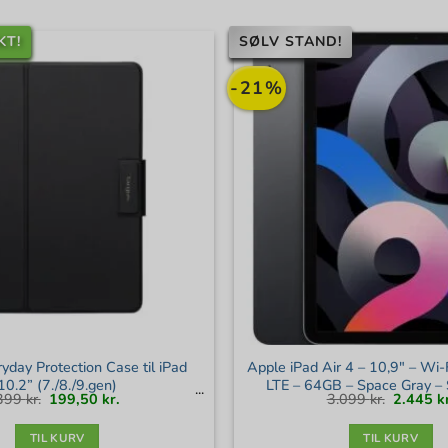
KT!
SØLV STAND!
-21%
yday Protection Case til iPad
Apple iPad Air 4 – 10,9″ – Wi-
10.2” (7./8./9.gen)
LTE – 64GB – Space Gray – 
Den
Den
Den
399
kr.
199,50
kr.
3.099
kr.
2.445
k
oprindelige
aktuelle
oprindel
pris
pris
pris
var:
er:
var:
399 kr..
199,50 kr..
3.099 kr.
TIL KURV
TIL KURV