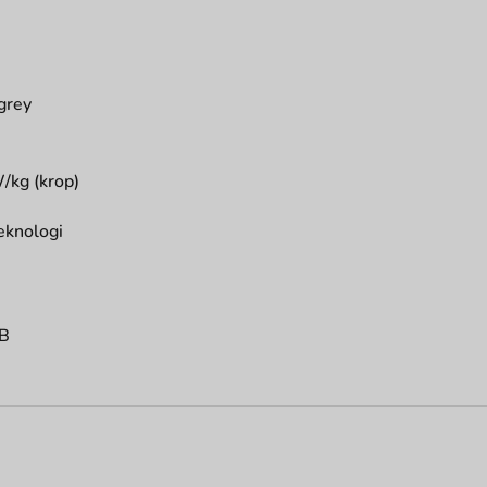
grey
/kg (krop)
eknologi
G
 B