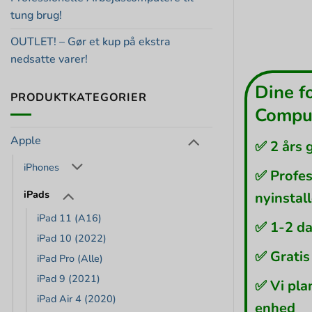
tung brug!
OUTLET! – Gør et kup på ekstra
nedsatte varer!
Dine f
PRODUKTKATEGORIER
Comput
Apple
✅ 2 års 
iPhones
✅ Profes
iPads
nyinstal
iPad 11 (A16)
✅ 1-2 da
iPad 10 (2022)
✅ Gratis
iPad Pro (Alle)
iPad 9 (2021)
✅ Vi pla
iPad Air 4 (2020)
enhed