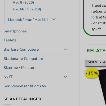
iPad 8 (2020)
Træet op
iPad Mini 5 (2019)
fældes d
fortsat b
Macbook / iMac / Mac Mini
konstrukt
spildt.
Smartphones
Tablets
Bærbare Computere
RELATE
Stationære Computere
SØLV STA
Skærme / Monitors
-15%
Ny IT
Serviceydelser til dit køb
SE ANBEFALINGER