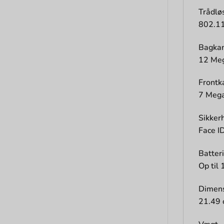
Trådløs
802.11
Bagka
12 Meg
Front
7 Mega
Sikker
Face I
Batter
Op til 
Dimens
21.49 