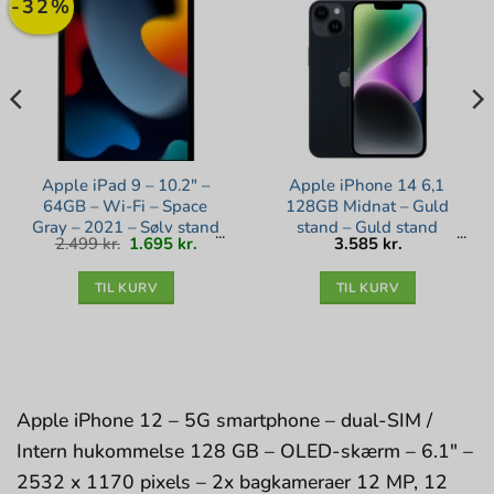
-32%
Apple iPad 9 – 10.2″ –
Apple iPhone 14 6,1
64GB – Wi-Fi – Space
128GB Midnat – Guld
Gray – 2021 – Sølv stand
stand – Guld stand
Den
Den
2.499
kr.
1.695
kr.
3.585
kr.
lle
oprindelige
aktuelle
pris
pris
var:
er:
kr..
2.499 kr..
1.695 kr..
TIL KURV
TIL KURV
Apple iPhone 12 – 5G smartphone – dual-SIM /
Intern hukommelse 128 GB – OLED-skærm – 6.1″ –
2532 x 1170 pixels – 2x bagkameraer 12 MP, 12