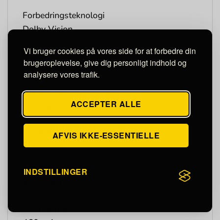
Forbedringsteknologi
Dolby Vision
Vi bruger cookies på vores side for at forbedre din
HDR
brugeroplevelse, give dig personligt indhold og
Ja
analysere vores trafik.
HDR-teknologi
ACCEPTER ALLE
HDR10
Kontrastforhold
AFVIS IKKE-ESSENTIELLE
2000000:1
Maks. lysstyrke
INDSTILLINGER
625 cd/m²
Pixeltæthed