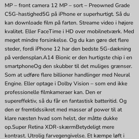
MP – front camera 12 MP – sort – Preowned Grade
C5G-hastighed5G på iPhone er superhurtigt. Så du
kan downloade film på farten. Streame video i højere
kvalitet. Eller FaceTime i HD over mobilnetværk. Med
meget mindre forsinkelse. Og du kan gøre det flere
steder, fordi iPhone 12 har den bedste 5G-dækning
på verdensplan.A14 Bionic er den hurtigste chip i en
smartphoneOg den skubber til det muliges grænser.
Som at udføre flere billioner handlinger med Neural
Engine. Eller optage i Dolby Vision – som end ikke
profes­sionelle filmkameraer kan. Den er
supereffektiv, så du får en fantastisk batteritid. Og
den er fremtidssikret med masser af power til at
klare næsten hvad som helst, der måtte dukke
op.Super Retina XDR-skærmBetydeligt mere
kontrast. Utrolig farvegengivelse. Et kæmpe løft i