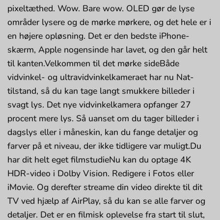
pixeltæthed. Wow. Bare wow. OLED gør de lyse
områder lysere og de mørke mørkere, og det hele er i
en højere opløsning. Det er den bedste iPhone-
skærm, Apple nogensinde har lavet, og den går helt
til kanten.Velkommen til det mørke sideBåde
vidvinkel- og ultravidvinkel­kameraet har nu Nat-
tilstand, så du kan tage langt smukkere billeder i
svagt lys. Det nye vidvinkelkamera opfanger 27
procent mere lys. Så uanset om du tager billeder i
dagslys eller i måneskin, kan du fange detaljer og
farver på et niveau, der ikke tidligere var muligt.Du
har dit helt eget filmstudieNu kan du optage 4K
HDR-video i Dolby Vision. Redigere i Fotos eller
iMovie. Og derefter streame din video direkte til dit
TV ved hjælp af AirPlay, så du kan se alle farver og
detaljer. Det er en filmisk oplevelse fra start til slut,