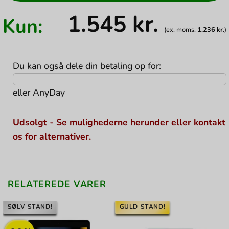
1.545
kr.
Kun:
(ex. moms:
1.236
kr.
)
Du kan også dele din betaling op for:
eller
AnyDay
Udsolgt - Se mulighederne herunder eller kontakt
os for alternativer.
RELATEREDE VARER
SØLV STAND!
GULD STAND!