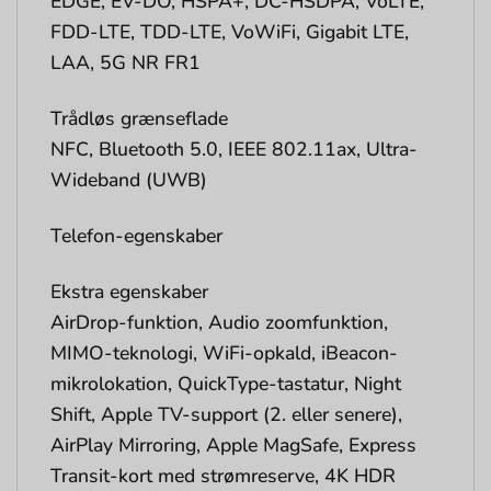
EDGE, EV-DO, HSPA+, DC-HSDPA, VoLTE,
FDD-LTE, TDD-LTE, VoWiFi, Gigabit LTE,
LAA, 5G NR FR1
Trådløs grænseflade
NFC, Bluetooth 5.0, IEEE 802.11ax, Ultra-
Wideband (UWB)
Telefon-egenskaber
Ekstra egenskaber
AirDrop-funktion, Audio zoomfunktion,
MIMO-teknologi, WiFi-opkald, iBeacon-
mikrolokation, QuickType-tastatur, Night
Shift, Apple TV-support (2. eller senere),
AirPlay Mirroring, Apple MagSafe, Express
Transit-kort med strømreserve, 4K HDR