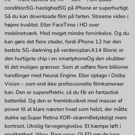
condition5G-hastighed5G på iPhone er superhurtigt.
Så du kan downloade film på farten. Streame video i
højere kvalitet. Eller FaceTime i HD over
mobilnetværk. Med meget mindre forsinkelse. Og du
kan gøre det flere steder, fordi iPhone 12 har den
bedste 5G-dækning på verdensplan.A14 Bionic er
den hurtigste chip i en smartphoneOg den skubber
til det muliges grænser. Som at udføre flere billioner
handlinger med Neural Engine. Eller optage i Dolby
Vision – som end ikke profes­sionelle filmkameraer
kan. Den er supereffektiv, så du får en fantastisk
batteritid. Og den er fremtidssikret med masser af
power til at klare næsten hvad som helst, der måtte
dukke op.Super Retina XDR-skærmBetydeligt mere
kontrast. Utrolig farvegengivelse. Et kæmpe løft i
pixeltæthed. Wow. Bare wow. OLED gør de lyse