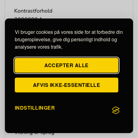
Kontrastforhold
2000000:1
Vi bruger cookies på vores side for at forbedre din
Maks. lysstyrke
brugeroplevelse, give dig personligt indhold og
625 cd/m²
analysere vores trafik.
Pixeltæthed
ACCEPTER ALLE
460 ppi
Teknologi
AFVIS IKKE-ESSENTIELLE
Super Retina XDR Display
INDSTILLINGER
Type
OLED-skærm
Visning af sprog