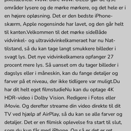
områder lysere og de mørke mørkere, og det hele er i
en højere opløsning. Det er den bedste iPhone-
skærm, Apple nogensinde har lavet, og den går helt
til kanten.Velkommen til det mørke sideBåde
vidvinkel- og ultravidvinkel­kameraet har nu Nat-
tilstand, så du kan tage langt smukkere billeder i
svagt lys. Det nye vidvinkelkamera opfanger 27
procent mere lys. Så uanset om du tager billeder i
dagslys eller i måneskin, kan du fange detaljer og
farver på et niveau, der ikke tidligere var muligt.Du
har dit helt eget filmstudieNu kan du optage 4K
HDR-video i Dolby Vision. Redigere i Fotos eller
iMovie. Og derefter streame din video direkte til dit
TV ved hjælp af AirPlay, så du kan se alle farver og
detaljer. Det er en filmisk oplevelse fra start til slut,
som du kun får med iPhone. Og så er det er ret