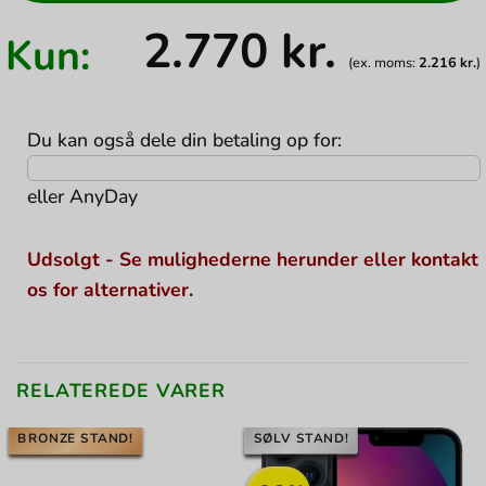
2.770
kr.
Kun:
(ex. moms:
2.216
kr.
)
Du kan også dele din betaling op for:
eller
AnyDay
Udsolgt - Se mulighederne herunder eller kontakt
os for alternativer.
RELATEREDE VARER
BRONZE STAND!
SØLV STAND!