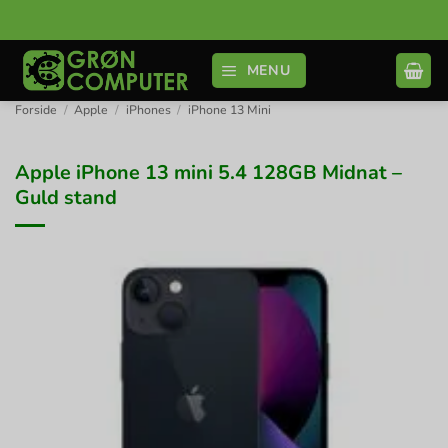
Fortsæt
til
indhold
MENU
Forside
/
Apple
/
iPhones
/
iPhone 13 Mini
Apple iPhone 13 mini 5.4 128GB Midnat –
Guld stand