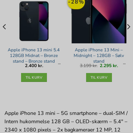
-28%
Apple iPhone 13 mini 5.4
Apple iPhone 13 Mini –
128GB Midnat – Bronze
Midnight – 128GB – Sølv
stand – Bronze stand
stand
Den
Den
2.400
kr.
3.199
kr.
2.295
kr.
oprindelige
aktuell
pris
pris
var:
er:
3.199 kr..
2.295 kr
TIL KURV
TIL KURV
Apple iPhone 13 mini – 5G smartphone – dual-SIM /
Intern hukommelse 128 GB – OLED-skærm – 5.4″ –
2340 x 1080 pixels – 2x bagkameraer 12 MP, 12