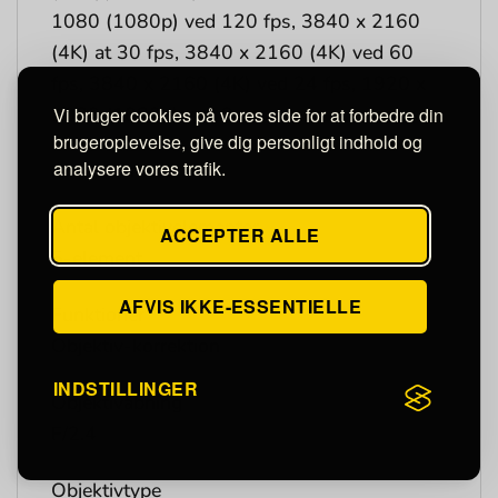
1080 (1080p) ved 120 fps, 3840 x 2160
(4K) at 30 fps, 3840 x 2160 (4K) ved 60
fps, 3840 x 2160 (4K) ved 24 fps, 1920 x
1080 (1080p) ved 2
Vi bruger cookies på vores side for at forbedre din
brugeroplevelse, give dig personligt indhold og
analysere vores trafik.
Andet kamera
Antal objektivelementer
ACCEPTER ALLE
5-element
AFVIS IKKE-ESSENTIELLE
Funktioner
Objektiv-korrektion
INDSTILLINGER
Objektivåbning
F/2.4
Objektivtype