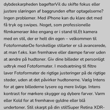
dybdeskarpheden bagefterVil du skifte fokus eller
justere sløringen af bag­grund­en efter optagelserne?
Ingen problemer. Med iPhone kan du klare det med
få tryk og swipes. Noget, som profes­sionelle
filmkameraer ikke engang er i stand til.Et kamera
med en stil, der er helt din egen – velkommen til
FotoformaterDe forskel­lige stilarter er så avan­cerede,
at man f.eks. kan frem­hæve eller dæmpe farver uden
at ændre på hudtoner. Giv dine billeder et personligt
udtryk med Fotoformater. I mod­sætning til filtre
laver Fotoformater de rigtige justeringer på de rigtige
steder, uden at det påvirker hudtonerne. Vælg Intens
for at gøre billederne lysere og mere livlige. Intens
kontrast for mørkere skygger og dybere farver. Varm
eller Kold for at fremhæve gyldne eller blå
undertoner. Stil skarpt på din stil!Super Retina XDR-