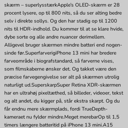
skærm – superlysstærkApple’s OLED-skærm er 28
procent lysere, op til 800 nits, så du ser alting bedre
selv i direkte sollys. Og den har stadig op til 1200
nits til HDR-indhold. Du kommer til at se klare hvide,
dybe sorte og alle andre nuancer derimellem.
Alligevel bruger skær­men mindre batteri end nogen­
sinde før.SuperfarverigiPhone 13 mini har bredere
farveområde i biograf­standard, så farve­rne vises,
som filmskaberne ønsker det. Og takket være den
præcise farve­gengivelse ser alt på skær­men utrolig
naturligt ud.SuperskarpSuper Retina XDR-skær­men
har en ultrahøj pixeltæthed, så billeder, videoer, tekst
og alt andet, du kigger på, står ekstra skarpt. Og du
får endnu mere skærmplads, fordi TrueDepth-
kameraet nu fylder mindre.Meget merebarOp til 1,5
timers længere batteritid på iPhone 13 mini.A15