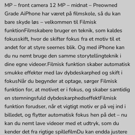
MP – front camera 12 MP – midnat – Preowned
Grade AiPhone har været på filmskole, så du kan
bare skyde løs – velkommen til Filmisk
funktionFilmskabere bruger en teknik, som kaldes
fokusskift, hvor de skifter fokus fra et motiv til et
andet for at styre seernes blik. Og med iPhone kan
du nu nemt bruge den samme storytellingteknik i
dine egne videoer.Filmisk funktion skaber auto­matisk
smukke effekter med lav dybdeskarphed og skift i
fokusNår du begynder at optage, sørger Filmisk
funktion for, at motivet er i fokus, og skaber sam­tidig
en stemningsfuld dybdeskarpheds­effektFilmisk
funktion forudser, når et vigtigt motiv er på vej ind i
billedet, og flytter auto­matisk fokus hen på det – nu
kan du nemt lave videoer med et udtryk, som du
kender det fra rigtige spillefilmDu kan endda justere