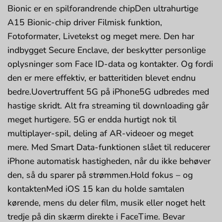
Bionic er en spil­forandrende chipDen ultrahurtige
A15 Bionic-chip driver Filmisk funktion,
Fotoformater, Livetekst og meget mere. Den har
indbygget Secure Enclave, der beskytter person­lige
oplys­ninger som Face ID-data og kontakter. Og fordi
den er mere effektiv, er batteritiden blevet endnu
bedre.Uovertruffent 5G på iPhone5G udbredes med
hastige skridt. Alt fra streaming til downloading går
meget hurtigere. 5G er endda hurtigt nok til
multiplayer-spil, deling af AR-videoer og meget
mere. Med Smart Data-funk­tionen slået til reducerer
iPhone auto­matisk hastigheden, når du ikke behøver
den, så du sparer på strømmen.Hold fokus – og
kontaktenMed iOS 15 kan du holde samtalen
kørende, mens du deler film, musik eller noget helt
tredje på din skærm direkte i FaceTime. Bevar