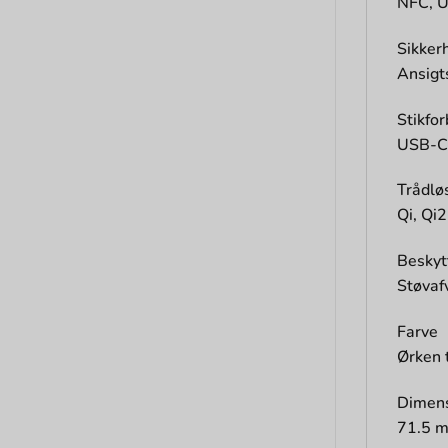
NFC, U
Sikker
Ansigt
Stikfor
USB-C
Trådlø
Qi, Qi2
Beskyt
Støvaf
Farve
Ørken 
Dimens
71.5 