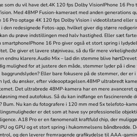
ige som du vil have det.4K 120 fps Dolby VisionIPhone 16 Pro
Vision. Med 48MP Fusion-kameraet med anden generations qua
16 Pro optage 4K 120 fps Dolby Vision i videotilstand eller 
i den redesignede Fotos-app, hvilket giver dig større redigeri
, kan du prøve indstillingen med halv hastighed. Eller sæt farten 
en smartphoneIPhone 16 Pro giver også et stort spring i lydydel
itet. De giver et lavere støjniveau, så du får mere virkeligheds
en endnu klarere.Audio Mix – lad din stemme blive hørtDrevet 
ig mulighed for at justere den måde, stemmer lyder på i dine v
baggrundslyden? Eller bare fokusere på de stemmer, der er i b
en lyd, du ønsker, efter videooptagelsen.48MP ultrabredt kam
emet. Det ultrabrede 48MP-kamera har en mere avanceret qu
løsning med autofokus. Så du kan indfange en fascinerende det
 Bum. Nu kan du fotografere i 120 mm med 5x telefoto-kamer
illingsmuligheder er det som at have syv professionelle obje
ligence. A18 Pro er en fænomenalt kraftfuld chip, der muligg
CPU og GPU og et stort spring i hukommelsens båndbredde. De
trol, og den leverer fremragende grafikydelse til AAA-gamin