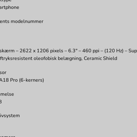
artphone
cents modelnummer
3
m
kærm – 2622 x 1206 pixels – 6.3″ – 460 ppi – (120 Hz) – Su
aftryksresistent oleofobisk belægning, Ceramic Shield
sor
A18 Pro (6-kerners)
melse
B
ivsystem