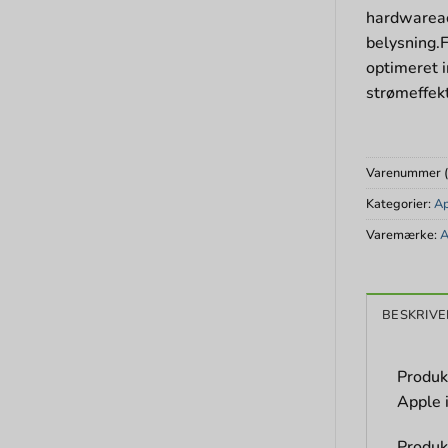
hardwareacc
belysning.F
optimeret i
strømeffek
Varenummer 
Kategorier:
A
Varemærke:
A
BESKRIVE
Produk
Apple 
Produk