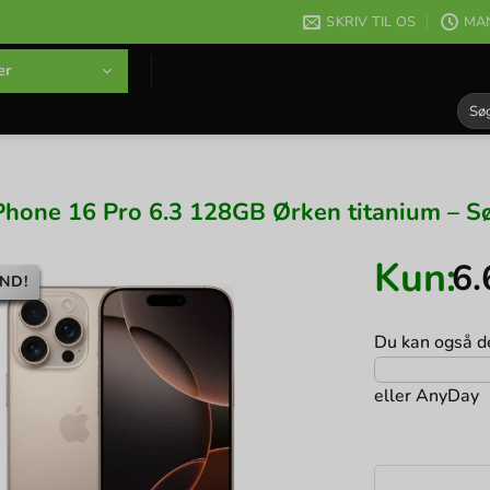
SKRIV TIL OS
MAN
er
Søg
efter
Phone 16 Pro 6.3 128GB Ørken titanium – Sø
Kun:
6
ND!
Du kan også de
eller
AnyDay