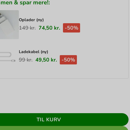
mmen & spar mere!:
Oplader (ny)
149
kr.
74,50
kr.
-50%
Ladekabel (ny)
99
kr.
49,50
kr.
-50%
16 Pro 6.3 128GB Ørken titanium - Sølv stand - Sølv stand
TIL KURV