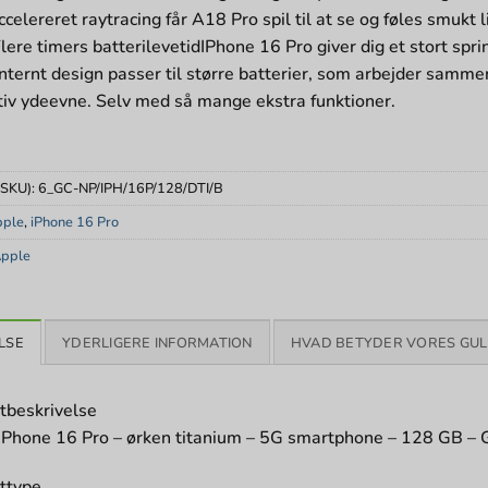
elereret raytracing får A18 Pro spil til at se og føles smukt 
lere timers batterilevetidIPhone 16 Pro giver dig et stort spri
nternt design passer til større batterier, som arbejder samme
tiv ydeevne. Selv med så mange ekstra funktioner.
(SKU):
6_GC-NP/IPH/16P/128/DTI/B
pple
,
iPhone 16 Pro
pple
LSE
YDERLIGERE INFORMATION
HVAD BETYDER VORES GUL
tbeskrivelse
iPhone 16 Pro – ørken titanium – 5G smartphone – 128 GB 
ttype