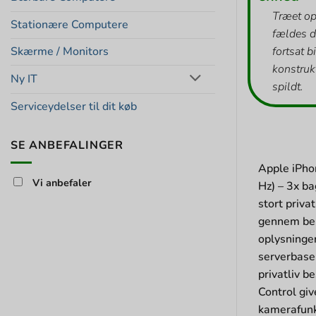
Træet op
Stationære Computere
fældes d
Skærme / Monitors
fortsat b
konstrukt
Ny IT
spildt.
Serviceydelser til dit køb
SE ANBEFALINGER
Apple iPho
Vi anbefaler
Hz) – 3x b
stort privat
gennem beh
oplysninge
serverbaser
privatliv b
Control giv
kamerafunkt