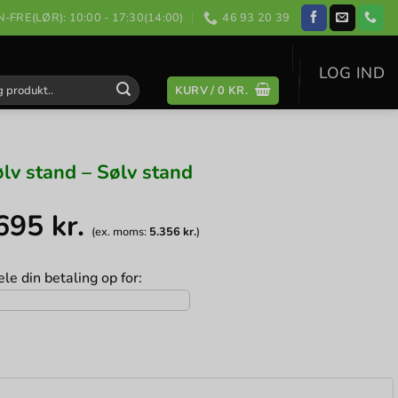
-FRE(LØR): 10:00 - 17:30(14:00)
46 93 20 39
LOG IND
KURV /
0
KR.
:
lv stand – Sølv stand
.695
kr.
(ex. moms:
5.356
kr.
)
le din betaling op for: