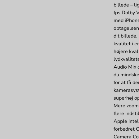
billede – l
fps Dolby 
med iPhone 
optagelsen 
dit billede
kvalitet i 
højere kval
lydkvalitet
Audio Mix d
du mindske 
for at få d
kamerasyst
superhøj op
Mere zoom?
flere indst
Apple Intel
forbedret 
Camera Con