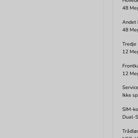
Hoved
48 Meg
Andet
48 Meg
Tredje
12 Meg
Front
12 Meg
Servic
Ikke sp
SIM-ko
Dual-S
Trådlø