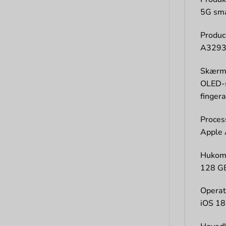
5G sm
Produ
A329
Skær
OLED-s
finger
Proces
Apple 
Hukom
128 G
Operat
iOS 18