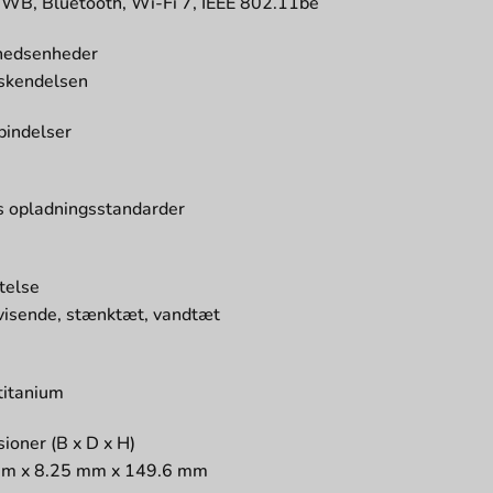
WB, Bluetooth, Wi-Fi 7, IEEE 802.11be
hedsenheder
skendelsen
bindelser
s opladningsstandarder
telse
visende, stænktæt, vandtæt
titanium
ioner (B x D x H)
mm x 8.25 mm x 149.6 mm