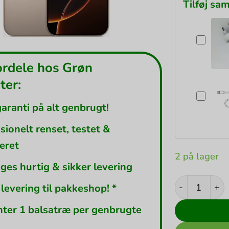
Tilføj sa
ordele hos Grøn
er:
garanti på alt genbrugt!
sionelt renset, testet &
leret
2 på lager
ges hurtig & sikker levering
Apple iPhone 
 levering til pakkeshop! *
nter 1 balsatræ per genbrugte