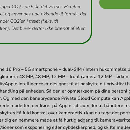
tager CO2 i de 5 år, det vokser. Herefter
et og anvendes udelukkende til formål, der
inder CO2’en i træet (f.eks. til
ion). Det bliver derfor ikke brændt af eller
ne 16 Pro – 5G smartphone – dual-SIM / Intern hukommelse 
agkamera 48 MP, 48 MP, 12 MP – front camera 12 MP – ørke
livApple Intelligence er designet til at beskytte dit privatliv i
andling på enheden. Så den er opmærksom på dine personlige
r. Og med den banebrydende Private Cloud Compute kan Apple
ede modeller, der kører på Apple-silicium, for at håndtere m
eskyttes.Få fuld kontrol over kameraetNu kan du tage det perf
er dig en nemmere måde at få hurtig adgang til kameraværktøje
ioner som eksponering eller dybdeskarphed, og skifte mellem 