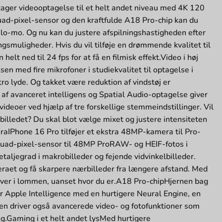
 tager videooptagelse til et helt andet niveau med 4K 120
d-pixel-sensor og den kraftfulde A18 Pro-chip kan du
slo-mo. Og nu kan du justere afspilningshastigheden efter
ngsmuligheder. Hvis du vil tilføje en drømmende kvalitet til
helt ned til 24 fps for at få en filmisk effekt.Video i høj
sen med fire mikrofoner i studiekvalitet til optagelse i
tro lyde. Og takket være reduktion af vindstøj er
af avanceret intelligens og Spatial Audio-optagelse giver
ideoer ved hjælp af tre forskellige stemmeindstillinger. Vil
illedet? Du skal blot vælge mixet og justere intensiteten
eraIPhone 16 Pro tilføjer et ekstra 48MP-kamera til Pro-
ad-pixel-sensor til 48MP ProRAW- og HEIF-fotos i
aljegrad i makrobilleder og fejende vidvinkelbilleder.
aet og få skarpere nærbilleder fra længere afstand. Med
ktiver i lommen, uanset hvor du er.A18 Pro-chipHjernen bag
ør Apple Intelligence med en hurtigere Neural Engine, en
n driver også avancerede video- og fotofunktioner som
g.Gaming i et helt andet lysMed hurtigere