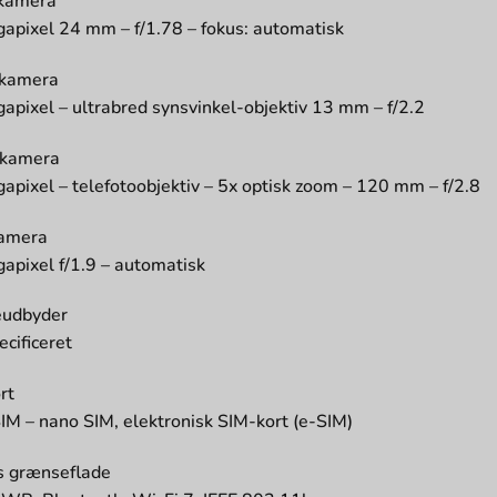
kamera
apixel 24 mm – f/1.78 – fokus: automatisk
 kamera
apixel – ultrabred synsvinkel-objektiv 13 mm – f/2.2
 kamera
apixel – telefotoobjektiv – 5x optisk zoom – 120 mm – f/2.8
kamera
apixel f/1.9 – automatisk
eudbyder
ecificeret
rt
IM – nano SIM, elektronisk SIM-kort (e-SIM)
s grænseflade