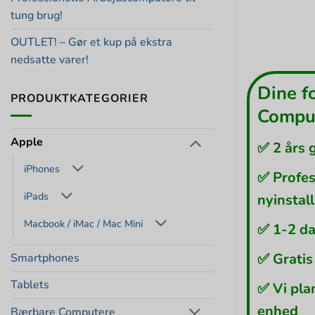
tung brug!
OUTLET! – Gør et kup på ekstra
nedsatte varer!
Dine f
PRODUKTKATEGORIER
Comput
Apple
✅ 2 års 
iPhones
✅ Profes
iPads
nyinstal
Macbook / iMac / Mac Mini
✅ 1-2 da
✅ Gratis
Smartphones
Tablets
✅ Vi pla
enhed
Bærbare Computere