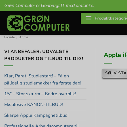
Fortsæt
Grøn Computer er Genbrugt IT med omtanke.
til
indhold
Produktkategori
Forside
/
Apple
VI ANBEFALER: UDVALGTE
Apple i
PRODUKTER OG TILBUD TIL DIG!
SØLV STA
Klar, Parat, Studiestart! – Få en
pålidelig studiemakker fra første dag!
15″ – Stor skærm – Bedre overblik!
Eksplosive KANON-TILBUD!
Skarpe Apple Kampagnetilbud!
Professionelle Arbejdscomputere til