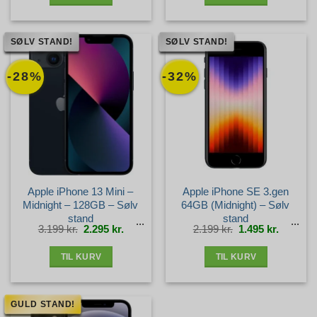
SØLV STAND!
SØLV STAND!
-28%
-32%
Apple iPhone 13 Mini –
Apple iPhone SE 3.gen
Midnight – 128GB – Sølv
64GB (Midnight) – Sølv
stand
stand
Den
Den
Den
Den
3.199
kr.
2.295
kr.
2.199
kr.
1.495
kr.
oprindelige
aktuelle
oprindelige
aktuelle
pris
pris
pris
pris
var:
er:
var:
er:
3.199 kr..
2.295 kr..
2.199 kr..
1.495 kr.
TIL KURV
TIL KURV
GULD STAND!