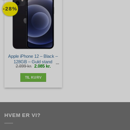
-28%
Apple iPhone 12 – Black –
128GB – Guld stand
Den
Den
2.899
kr.
2.085
kr.
oprindelige
aktuelle
pris
pris
var:
er:
2.899 kr..
2.085 kr..
TIL KURV
HVEM ER VI?