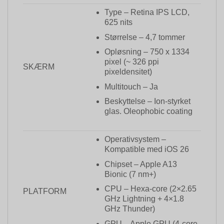
Type – Retina IPS LCD,
625 nits
Størrelse – 4,7 tommer
Opløsning – 750 x 1334
pixel (~ 326 ppi
SKÆRM
pixeldensitet)
Multitouch – Ja
Beskyttelse – Ion-styrket
glas. Oleophobic coating
Operativsystem –
Kompatible med iOS 26
Chipset – Apple A13
Bionic (7 nm+)
CPU – Hexa-core (2×2.65
PLATFORM
GHz Lightning + 4×1.8
GHz Thunder)
GPU – Apple GPU (4-core