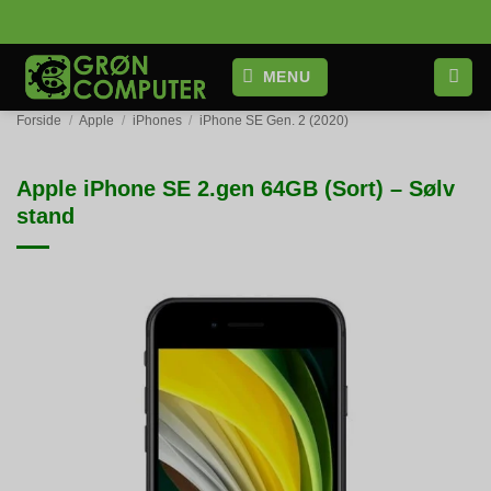
Fortsæt
til
indhold
MENU
Forside
/
Apple
/
iPhones
/
iPhone SE Gen. 2 (2020)
Apple iPhone SE 2.gen 64GB (Sort) – Sølv
stand