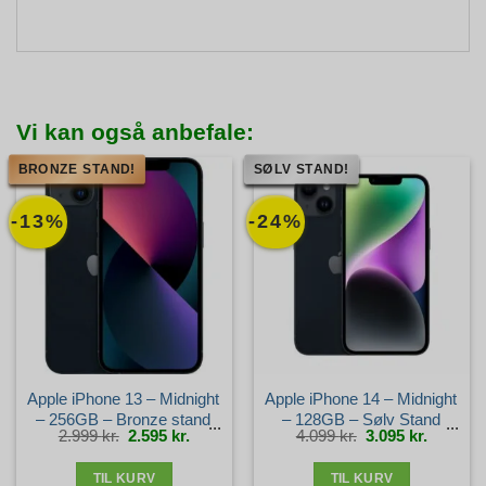
Vi kan også anbefale:
BRONZE STAND!
SØLV STAND!
-13%
-24%
Apple iPhone 13 – Midnight
Apple iPhone 14 – Midnight
– 256GB – Bronze stand
– 128GB – Sølv Stand
Den
Den
Den
Den
2.999
kr.
2.595
kr.
4.099
kr.
3.095
kr.
oprindelige
aktuelle
oprindelige
aktuelle
pris
pris
pris
pris
var:
er:
var:
er:
2.999 kr..
2.595 kr..
4.099 kr..
3.095 kr.
TIL KURV
TIL KURV