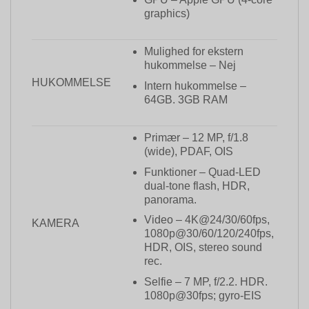
graphics)
Mulighed for ekstern
hukommelse – Nej
HUKOMMELSE
Intern hukommelse –
64GB. 3GB RAM
Primær – 12 MP, f/1.8
(wide), PDAF, OIS
Funktioner – Quad-LED
dual-tone flash, HDR,
panorama.
Video – 4K@24/30/60fps,
KAMERA
1080p@30/60/120/240fps,
HDR, OIS, stereo sound
rec.
Selfie – 7 MP, f/2.2. HDR.
1080p@30fps; gyro-EIS