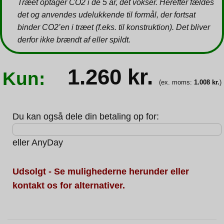
Træet optager CO2 i de 5 år, det vokser. Herefter fældes
det og anvendes udelukkende til formål, der fortsat
binder CO2’en i træet (f.eks. til konstruktion). Det bliver
derfor ikke brændt af eller spildt.
1.260
kr.
Kun:
(ex. moms:
1.008
kr.
)
Du kan også dele din betaling op for:
eller
AnyDay
Udsolgt - Se mulighederne herunder eller
kontakt os for alternativer.