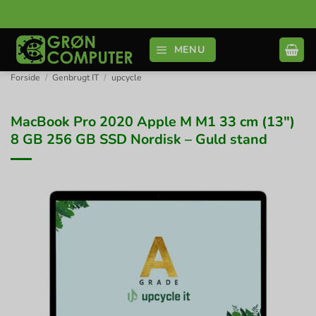
Fortsæt
til
indhold
MENU
Forside
/
Genbrugt IT
/
upcycle
MacBook Pro 2020 Apple M M1 33 cm (13″)
8 GB 256 GB SSD Nordisk – Guld stand