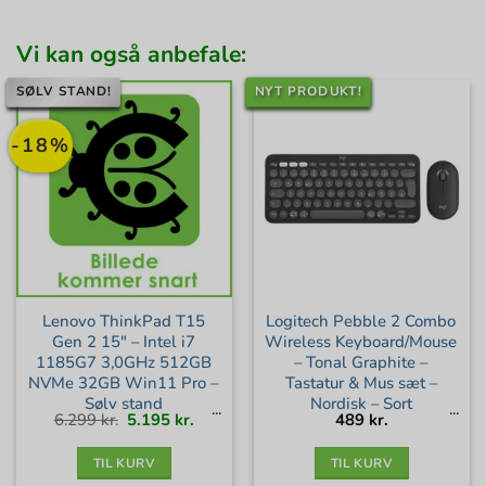
Vi kan også anbefale:
SØLV STAND!
NYT PRODUKT!
-18%
Lenovo ThinkPad T15
Logitech Pebble 2 Combo
Gen 2 15″ – Intel i7
Wireless Keyboard/Mouse
1185G7 3,0GHz 512GB
– Tonal Graphite –
NVMe 32GB Win11 Pro –
Tastatur & Mus sæt –
Sølv stand
Nordisk – Sort
Den
Den
6.299
kr.
5.195
kr.
489
kr.
oprindelige
aktuelle
pris
pris
var:
er:
6.299 kr..
5.195 kr..
TIL KURV
TIL KURV