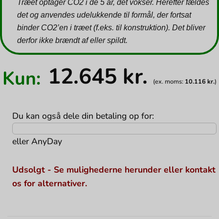
Træet optager CO2 i de 5 år, det vokser. Herefter fældes
det og anvendes udelukkende til formål, der fortsat
binder CO2’en i træet (f.eks. til konstruktion). Det bliver
derfor ikke brændt af eller spildt.
12.645
kr.
Kun:
(ex. moms:
10.116
kr.
)
Du kan også dele din betaling op for:
eller
AnyDay
Udsolgt - Se mulighederne herunder eller kontakt
os for alternativer.