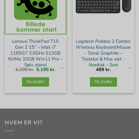
Lenovo ThinkPad T15
Logitech Pebble 2 Combo
Gen 2 15″ – Intel i7
Wireless Keyboard/Mouse
1185G7 3,0GHz 512GB
– Tonal Graphite –
NVMe 32GB Win11 Pro –
Tastatur & Mus sæt –
Sølv stand
Nordisk – Sort
Den
Den
6.299
kr.
5.195
kr.
489
kr.
oprindelige
aktuelle
pris
pris
var:
er:
6.299 kr..
5.195 kr..
TIL KURV
TIL KURV
HVEM ER VI?