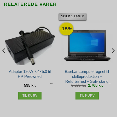
RELATEREDE VARER
SØLV STAND!
-15%
Adapter 120W 7.4×5.0 til
Bærbar computer egnet til
HP Preowned
skilteproduktion –
Refurbished – Sølv stand
Den
Den
595
kr.
3.235
kr.
2.765
kr.
oprindelige
aktuelle
pris
pris
var:
er:
3.235 kr..
2.765 kr.
TIL KURV
TIL KURV