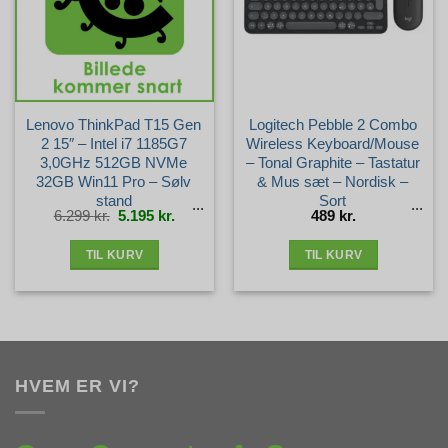
Lenovo ThinkPad T15 Gen
Logitech Pebble 2 Combo
2 15″ – Intel i7 1185G7
Wireless Keyboard/Mouse
3,0GHz 512GB NVMe
– Tonal Graphite – Tastatur
32GB Win11 Pro – Sølv
& Mus sæt – Nordisk –
stand
Sort
Den
Den
6.299
kr.
5.195
kr.
489
kr.
oprindelige
aktuelle
pris
pris
var:
er:
6.299 kr..
5.195 kr..
TIL KURV
TIL KURV
HVEM ER VI?