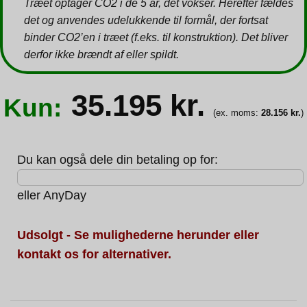
Træet optager CO2 i de 5 år, det vokser. Herefter fældes
det og anvendes udelukkende til formål, der fortsat
binder CO2’en i træet (f.eks. til konstruktion). Det bliver
derfor ikke brændt af eller spildt.
35.195
kr.
Kun:
(ex. moms:
28.156
kr.
)
Du kan også dele din betaling op for:
eller
AnyDay
Udsolgt - Se mulighederne herunder eller
kontakt os for alternativer.