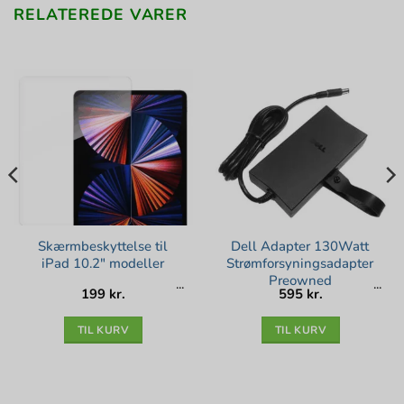
RELATEREDE VARER
Skærmbeskyttelse til
Dell Adapter 130Watt
iPad 10.2″ modeller
Strømforsyningsadapter
Preowned
199
kr.
595
kr.
lle
kr..
TIL KURV
TIL KURV