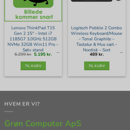
Lenovo ThinkPad T15
Logitech Pebble 2 Combo
Gen 2 15″ – Intel i7
Wireless Keyboard/Mouse
1185G7 3,0GHz 512GB
– Tonal Graphite –
NVMe 32GB Win11 Pro –
Tastatur & Mus sæt –
Sølv stand
Nordisk – Sort
Den
Den
6.299
kr.
5.195
kr.
489
kr.
oprindelige
aktuelle
pris
pris
var:
er:
6.299 kr..
5.195 kr..
TIL KURV
TIL KURV
HVEM ER VI?
Grøn Computer ApS