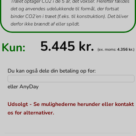
Træet optager CO2 i de 5 år, det vokser. Herefter fældes
det og anvendes udelukkende til formål, der fortsat
binder CO2’en i træet (f.eks. til konstruktion). Det bliver
derfor ikke brændt af eller spildt.
5.445
kr.
Kun:
(ex. moms:
4.356
kr.
)
Du kan også dele din betaling op for:
eller
AnyDay
Udsolgt - Se mulighederne herunder eller kontakt
os for alternativer.