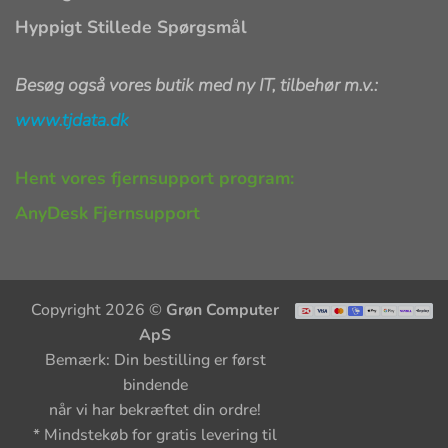
Hyppigt Stillede Spørgsmål
Besøg også vores butik med ny IT, tilbehør m.v.:
www.tjdata.dk
Hent vores fjernsupport program:
AnyDesk Fjernsupport
Copyright 2026 ©
Grøn Computer
ApS
Bemærk: Din bestilling er først
bindende
når vi har bekræftet din ordre!
* Mindstekøb for gratis levering til