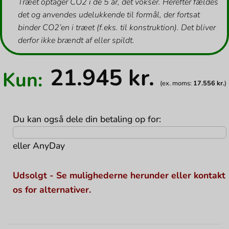
Træet optager CO2 i de 5 år, det vokser. Herefter fældes
det og anvendes udelukkende til formål, der fortsat
binder CO2’en i træet (f.eks. til konstruktion). Det bliver
derfor ikke brændt af eller spildt.
21.945
kr.
Kun:
(ex. moms:
17.556
kr.
)
Du kan også dele din betaling op for:
eller
AnyDay
Udsolgt - Se mulighederne herunder eller kontakt
os for alternativer.