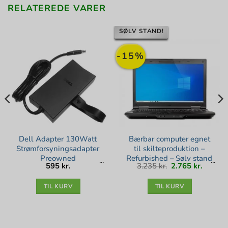
RELATEREDE VARER
SØLV STAND!
-15%
Dell Adapter 130Watt
Bærbar computer egnet
Strømforsyningsadapter
til skilteproduktion –
Preowned
Refurbished – Sølv stand
Den
Den
595
kr.
3.235
kr.
2.765
kr.
oprindelige
aktuell
pris
pris
var:
er:
3.235 kr..
2.765 kr
TIL KURV
TIL KURV