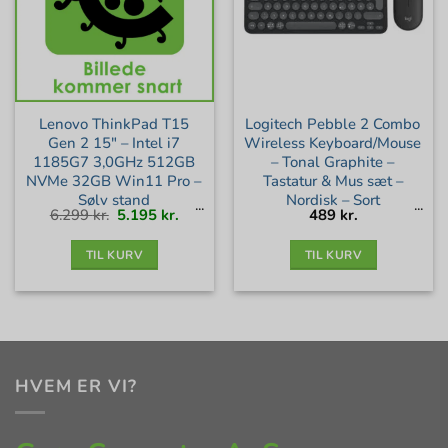
Lenovo ThinkPad T15
Logitech Pebble 2 Combo
Gen 2 15″ – Intel i7
Wireless Keyboard/Mouse
1185G7 3,0GHz 512GB
– Tonal Graphite –
NVMe 32GB Win11 Pro –
Tastatur & Mus sæt –
Sølv stand
Nordisk – Sort
Den
Den
6.299
kr.
5.195
kr.
489
kr.
oprindelige
aktuelle
pris
pris
var:
er:
6.299 kr..
5.195 kr..
TIL KURV
TIL KURV
HVEM ER VI?