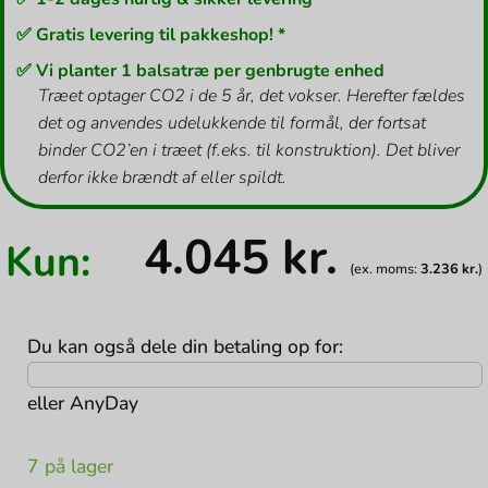
✅ Gratis levering til pakkeshop! *
✅ Vi planter 1 balsatræ per genbrugte enhed
Træet optager CO2 i de 5 år, det vokser. Herefter fældes
det og anvendes udelukkende til formål, der fortsat
binder CO2’en i træet (f.eks. til konstruktion). Det bliver
derfor ikke brændt af eller spildt.
4.045
kr.
Kun:
(ex. moms:
3.236
kr.
)
Du kan også dele din betaling op for:
eller
AnyDay
7 på lager