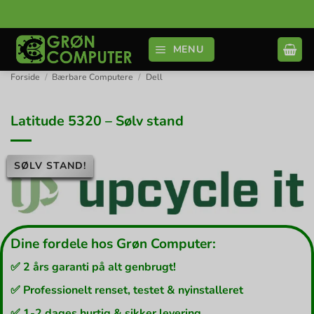
Fortsæt
til
indhold
MENU
Forside
/
Bærbare Computere
/
Dell
Latitude 5320 – Sølv stand
SØLV STAND!
Dine fordele hos Grøn Computer:
✅ 2 års garanti på alt genbrugt!
✅ Professionelt renset, testet & nyinstalleret
✅ 1-2 dages hurtig & sikker levering