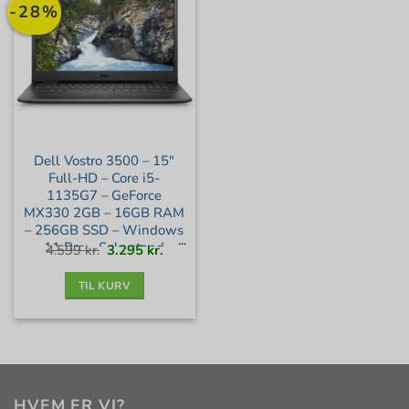
-28%
Dell Vostro 3500 – 15″
Full-HD – Core i5-
1135G7 – GeForce
MX330 2GB – 16GB RAM
– 256GB SSD – Windows
11 Pro – Sølv stand
Den
Den
4.599
kr.
3.295
kr.
oprindelige
aktuelle
pris
pris
var:
er:
4.599 kr..
3.295 kr..
TIL KURV
HVEM ER VI?