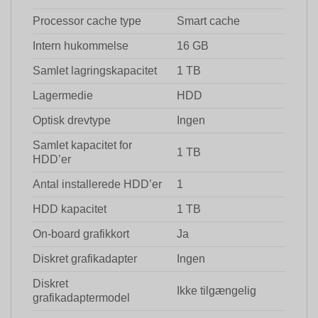
Processor cache type
Smart cache
Intern hukommelse
16 GB
Samlet lagringskapacitet
1 TB
Lagermedie
HDD
Optisk drevtype
Ingen
Samlet kapacitet for
1 TB
HDD’er
Antal installerede HDD’er
1
HDD kapacitet
1 TB
On-board grafikkort
Ja
Diskret grafikadapter
Ingen
Diskret
Ikke tilgængelig
grafikadaptermodel