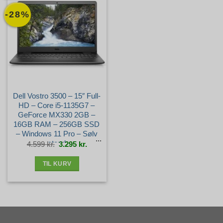
-28%
Dell Vostro 3500 – 15″ Full-
HD – Core i5-1135G7 –
GeForce MX330 2GB –
16GB RAM – 256GB SSD
– Windows 11 Pro – Sølv
stand
Den
Den
4.599
kr.
3.295
kr.
oprindelige
aktuelle
pris
pris
var:
er:
4.599 kr..
3.295 kr..
TIL KURV