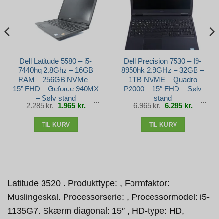
Dell Latitude 5580 – i5-
Dell Precision 7530 – I9-
7440hq 2.8Ghz – 16GB
8950hk 2.9GHz – 32GB –
RAM – 256GB NVMe –
1TB NVME – Quadro
15″ FHD – Geforce 940MX
P2000 – 15″ FHD – Sølv
– Sølv stand
stand
Den
Den
Den
Den
2.285
kr.
1.965
kr.
6.965
kr.
6.285
kr.
e
oprindelige
aktuelle
oprindelige
aktuelle
pris
pris
pris
pris
var:
er:
var:
er:
r..
2.285 kr..
1.965 kr..
6.965 kr..
6.285 kr.
TIL KURV
TIL KURV
Latitude 3520 . Produkttype: , Formfaktor:
Muslingeskal. Processorserie: , Processormodel: i5-
1135G7. Skærm diagonal: 15″ , HD-type: HD,