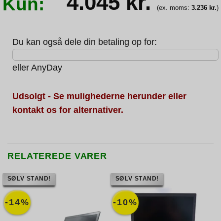
4.045
kr.
Kun:
(ex. moms:
3.236
kr.
)
Du kan også dele din betaling op for:
eller
AnyDay
Udsolgt - Se mulighederne herunder eller
kontakt os for alternativer.
RELATEREDE VARER
SØLV STAND!
SØLV STAND!
-14%
-10%