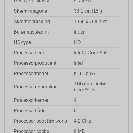
Renoveret klasse
Grade A
Skærm diagonal
38,1 cm (15″)
Skærmopløsning
1366 x 768 pixel
Berøringsskærm
Ingen
HD-type
HD
Processorserie
Intel® Core™ i5
Processorproducent
Intel
Processormodel
i5-1135G7
11th gen Intel®
Processorgeneration
Core™ i5
Processorkerner
4
Processortråde
8
Processor boost frekvens
4,2 GHz
Processor-cache
8 MB