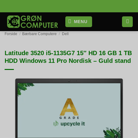
Fortsæt
til
indhold
MENU
Forside
/
Bærbare Computere
/
Dell
Latitude 3520 i5-1135G7 15″ HD 16 GB 1 TB
HDD Windows 11 Pro Nordisk – Guld stand