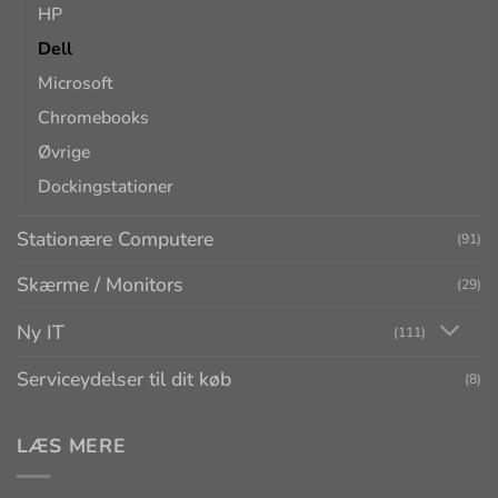
HP
Dell
Microsoft
Chromebooks
Øvrige
Dockingstationer
Stationære Computere
(91)
Skærme / Monitors
(29)
Ny IT
(111)
Serviceydelser til dit køb
(8)
LÆS MERE