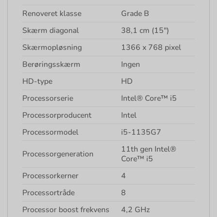
Renoveret klasse
Grade B
Skærm diagonal
38,1 cm (15″)
Skærmopløsning
1366 x 768 pixel
Berøringsskærm
Ingen
HD-type
HD
Processorserie
Intel® Core™ i5
Processorproducent
Intel
Processormodel
i5-1135G7
11th gen Intel®
Processorgeneration
Core™ i5
Processorkerner
4
Processortråde
8
Processor boost frekvens
4,2 GHz