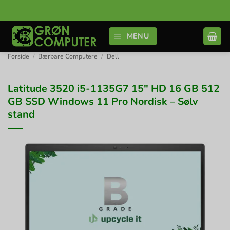
Fortsæt
til
indhold
MENU
Forside
/
Bærbare Computere
/
Dell
Latitude 3520 i5-1135G7 15″ HD 16 GB 512
GB SSD Windows 11 Pro Nordisk – Sølv
stand