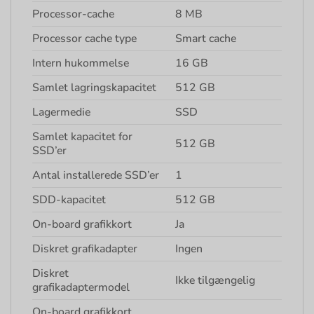
Processor-cache
8 MB
Processor cache type
Smart cache
Intern hukommelse
16 GB
Samlet lagringskapacitet
512 GB
Lagermedie
SSD
Samlet kapacitet for
512 GB
SSD’er
Antal installerede SSD’er
1
SDD-kapacitet
512 GB
On-board grafikkort
Ja
Diskret grafikadapter
Ingen
Diskret
Ikke tilgængelig
grafikadaptermodel
On-board grafikkort,