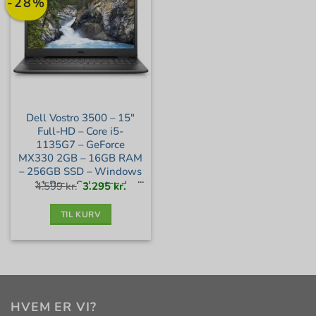
-28%
Dell Vostro 3500 – 15″
Full-HD – Core i5-
1135G7 – GeForce
MX330 2GB – 16GB RAM
– 256GB SSD – Windows
11 Pro – Sølv stand
Den
Den
4.599
kr.
3.295
kr.
oprindelige
aktuelle
pris
pris
var:
er:
4.599 kr..
3.295 kr..
TIL KURV
HVEM ER VI?