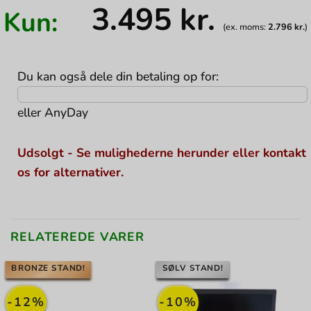
3.495
kr.
Kun:
(ex. moms:
2.796
kr.
)
Du kan også dele din betaling op for:
eller
AnyDay
Udsolgt - Se mulighederne herunder eller kontakt
os for alternativer.
RELATEREDE VARER
BRONZE STAND!
SØLV STAND!
-12%
-10%