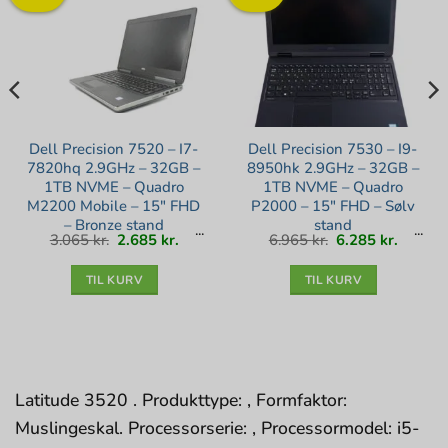
Dell Precision 7520 – I7-
Dell Precision 7530 – I9-
7820hq 2.9GHz – 32GB –
8950hk 2.9GHz – 32GB –
1TB NVME – Quadro
1TB NVME – Quadro
M2200 Mobile – 15″ FHD
P2000 – 15″ FHD – Sølv
– Bronze stand
stand
Den
Den
Den
Den
3.065
kr.
2.685
kr.
6.965
kr.
6.285
kr.
lle
oprindelige
aktuelle
oprindelige
aktuell
pris
pris
pris
pris
var:
er:
var:
er:
kr..
3.065 kr..
2.685 kr..
6.965 kr..
6.285 kr
TIL KURV
TIL KURV
Latitude 3520 . Produkttype: , Formfaktor:
Muslingeskal. Processorserie: , Processormodel: i5-