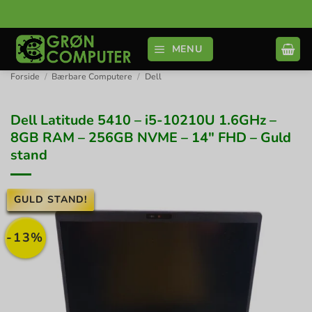
Fortsæt
til
indhold
MENU
Forside
/
Bærbare Computere
/
Dell
Dell Latitude 5410 – i5-10210U 1.6GHz –
8GB RAM – 256GB NVME – 14″ FHD – Guld
stand
GULD STAND!
-13%