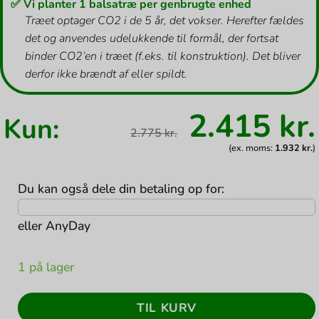
✅ Vi planter 1 balsatræ per genbrugte enhed
Træet optager CO2 i de 5 år, det vokser. Herefter fældes
det og anvendes udelukkende til formål, der fortsat
binder CO2’en i træet (f.eks. til konstruktion). Det bliver
derfor ikke brændt af eller spildt.
Den
2.415
kr.
Kun:
oprindel
2.775
kr.
pris
var:
(ex. moms:
1.932
kr.
)
2.775 kr..
Du kan også dele din betaling op for:
eller
AnyDay
1 på lager
TIL KURV