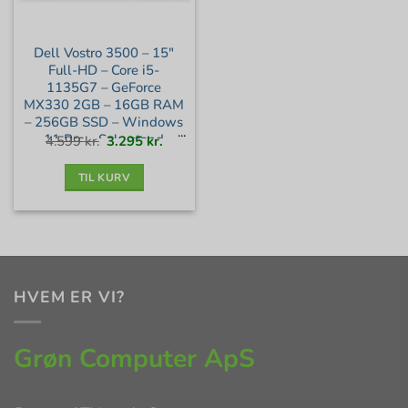
Dell Vostro 3500 – 15″
Full-HD – Core i5-
1135G7 – GeForce
MX330 2GB – 16GB RAM
– 256GB SSD – Windows
11 Pro – Sølv stand
Den
Den
4.599
kr.
3.295
kr.
oprindelige
aktuelle
pris
pris
var:
er:
4.599 kr..
3.295 kr..
TIL KURV
HVEM ER VI?
Grøn Computer ApS