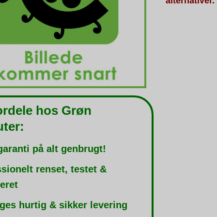
alternativer.
ordele hos Grøn
ter:
garanti på alt genbrugt!
sionelt renset, testet &
leret
ges hurtig & sikker levering