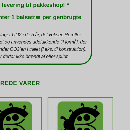
 levering til pakkeshop! *
nter 1 balsatræ per genbrugte
tager CO2 i de 5 år, det vokser. Herefter
et og anvendes udelukkende til formål, der
inder CO2’en i træet (f.eks. til konstruktion).
r derfor ikke brændt af eller spildt.
EREDE VARER