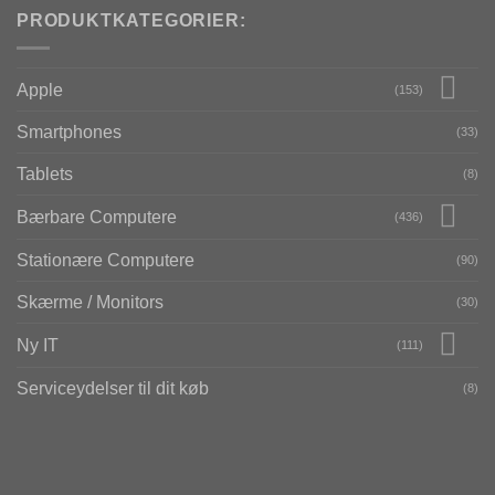
PRODUKTKATEGORIER:
Apple
(153)
Smartphones
(33)
Tablets
(8)
Bærbare Computere
(436)
Stationære Computere
(90)
Skærme / Monitors
(30)
Ny IT
(111)
Serviceydelser til dit køb
(8)