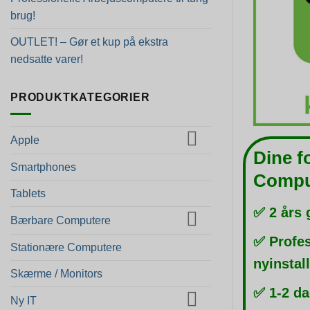
brug!
OUTLET! – Gør et kup på ekstra
nedsatte varer!
PRODUKTKATEGORIER
Apple
Dine f
Smartphones
Compu
Tablets
✅ 2 års 
Bærbare Computere
✅ Profes
Stationære Computere
nyinstal
Skærme / Monitors
✅ 1-2 da
Ny IT