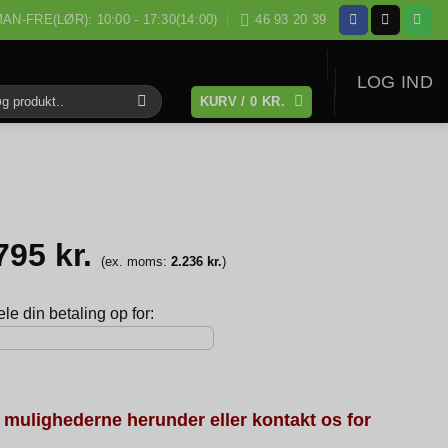
AN-FRE(LØR): 10:00 - 17:30(14:00)
46 93 20 39
LOG IND
KURV /
0
KR.
:
.795
kr.
(ex. moms:
2.236
kr.
)
e din betaling op for:
 mulighederne herunder eller kontakt os for