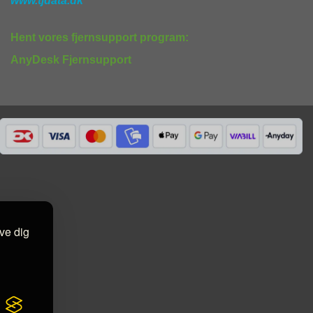
www.tjdata.dk
Hent vores fjernsupport program:
AnyDesk Fjernsupport
ive dig