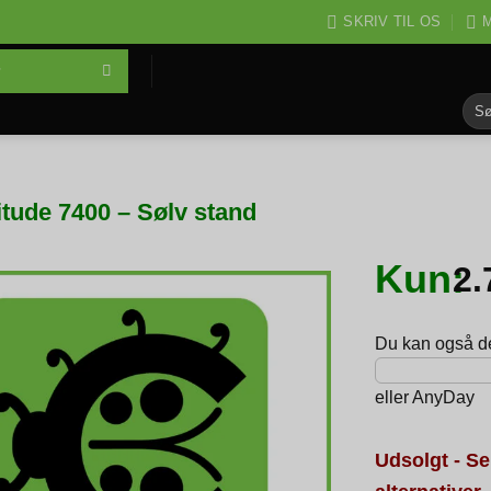
SKRIV TIL OS
M
Søg
efter
itude 7400 – Sølv stand
Kun:
2
Du kan også del
eller
AnyDay
Udsolgt - Se