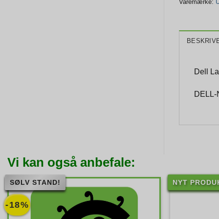
Varemærke:
U
BESKRIV
Dell La
DELL-
Vi kan også anbefale:
SØLV STAND!
NYT PRODU
-18%