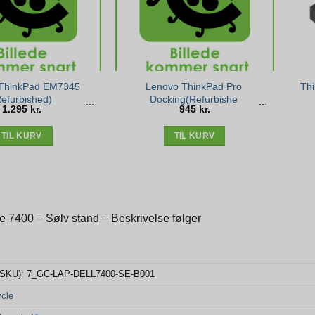
ThinkPad EM7345
Lenovo ThinkPad Pro
Th
Refurbished)
Docking(Refurbishe
1.295
kr.
945
kr.
TIL KURV
TIL KURV
de 7400 – Sølv stand – Beskrivelse følger
(SKU):
7_GC-LAP-DELL7400-SE-B001
cle