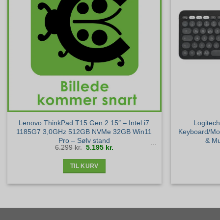
Lenovo ThinkPad T15 Gen 2 15″ – Intel i7
Logitec
1185G7 3,0GHz 512GB NVMe 32GB Win11
Keyboard/Mou
Pro – Sølv stand
& Mu
Den
Den
6.299
kr.
5.195
kr.
oprindelige
aktuelle
pris
pris
var:
er:
6.299 kr..
5.195 kr..
TIL KURV