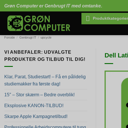
Fortsæt
Grøn Computer er Genbrugt IT med omtanke.
til
indhold
Produktkategorier
Forside
/
Genbrugt IT
/
upcycle
VI ANBEFALER: UDVALGTE
Dell Lat
PRODUKTER OG TILBUD TIL DIG!
Klar, Parat, Studiestart! – Få en pålidelig
studiemakker fra første dag!
15″ – Stor skærm – Bedre overblik!
Eksplosive KANON-TILBUD!
Skarpe Apple Kampagnetilbud!
Professionelle Arbejdscomputere til tung