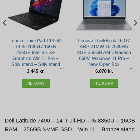
Lenovo ThinkPad T14 G2
Lenovo ThinkBook 16 G7
14 I5-1135G7 16GB
ARP 21MW 16 7535HS
256GB Intel Iris Xe
8GB 256GB AMD Radeon
Graphics Win 11 Pro –
660M Windows 11 Pro –
Sølv stand – Sølv stand
New Open Box
3.445
kr.
6.070
kr.
e
r..
TIL KURV
TIL KURV
Dell Latitude 7490 – 14″ Full-HD – I5-8350U – 16GB
RAM – 256GB NVME SSD – Win 11 – Bronze stand