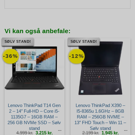
Vi kan også anbefale:
SØLV STAND!
SØLV STAND!
-36%
-12%
Lenovo ThinkPad T14 Gen
Lenovo ThinkPad X390 –
2 – 14″ Full-HD – Core i5-
I5-8365u 1.6GHz – 8GB
1135G7 – 16GB RAM –
RAM – 256GB NVME –
256 GB NVMe SSD – Sølv
13″ FHD Touch – Win 11 –
stand
Sølv stand
Den
Den
Den
Den
4.999
kr.
3.215
kr.
2.199
kr.
1.945
kr.
oprindelige
aktuelle
oprindelige
aktuelle