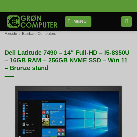
Fortsæt
til
indhold
MENU
Forside
/
Bærbare Computere
Dell Latitude 7490 – 14″ Full-HD – I5-8350U
– 16GB RAM – 256GB NVME SSD – Win 11
– Bronze stand