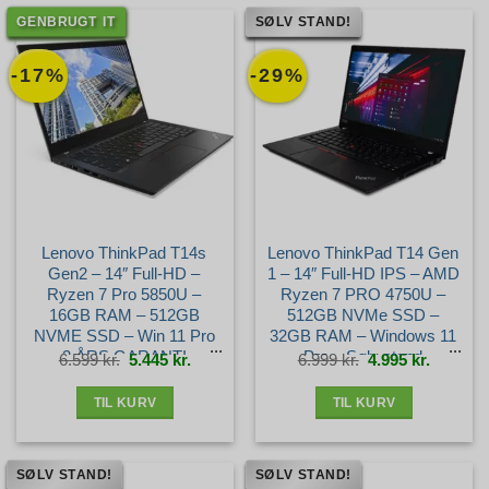
GENBRUGT IT
SØLV STAND!
-17%
-29%
Lenovo ThinkPad T14s
Lenovo ThinkPad T14 Gen
Gen2 – 14″ Full-HD –
1 – 14″ Full-HD IPS – AMD
Ryzen 7 Pro 5850U –
Ryzen 7 PRO 4750U –
16GB RAM – 512GB
512GB NVMe SSD –
NVME SSD – Win 11 Pro
32GB RAM – Windows 11
– 3 ÅRS GARANTI –
Pro – Sølv stand
Den
Den
Den
Den
6.599
kr.
5.445
kr.
6.999
kr.
4.995
kr.
oprindelige
aktuelle
oprindelige
aktuelle
pris
pris
pris
pris
var:
er:
var:
er:
Guld+ stand
6.599 kr..
5.445 kr..
6.999 kr..
4.995 kr.
TIL KURV
TIL KURV
SØLV STAND!
SØLV STAND!