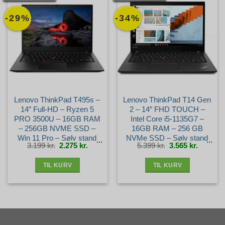
-29%
-34%
Lenovo ThinkPad T495s –
Lenovo ThinkPad T14 Gen
14″ Full-HD – Ryzen 5
2 – 14″ FHD TOUCH –
PRO 3500U – 16GB RAM
Intel Core i5-1135G7 –
– 256GB NVME SSD –
16GB RAM – 256 GB
Win 11 Pro – Sølv stand
NVMe SSD – Sølv stand
Den
Den
Den
Den
3.199
kr.
2.275
kr.
5.399
kr.
3.565
kr.
oprindelige
aktuelle
oprindelige
aktuelle
pris
pris
pris
pris
var:
er:
var:
er:
3.199 kr..
2.275 kr..
5.399 kr..
3.565 kr.
TIL KURV
TIL KURV