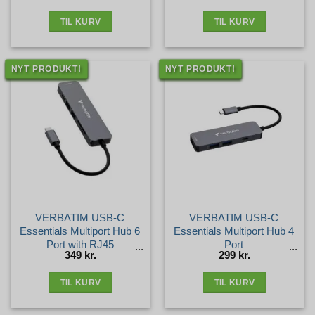
pris
pris
pris
pris
var:
er:
var:
er:
4.999 kr..
3.215 kr..
2.199 kr..
1.945 kr.
TIL KURV
TIL KURV
NYT PRODUKT!
NYT PRODUKT!
VERBATIM USB-C
VERBATIM USB-C
Essentials Multiport Hub 6
Essentials Multiport Hub 4
Port with RJ45
Port
349
kr.
299
kr.
TIL KURV
TIL KURV