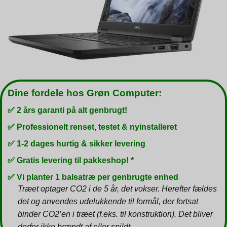
Dine fordele hos Grøn Computer:
✅ 2 års garanti på alt genbrugt!
✅ Professionelt renset, testet & nyinstalleret
✅ 1-2 dages hurtig & sikker levering
✅ Gratis levering til pakkeshop! *
✅ Vi planter 1 balsatræ per genbrugte enhed
Træet optager CO2 i de 5 år, det vokser. Herefter fældes
det og anvendes udelukkende til formål, der fortsat
binder CO2’en i træet (f.eks. til konstruktion). Det bliver
derfor ikke brændt af eller spildt.