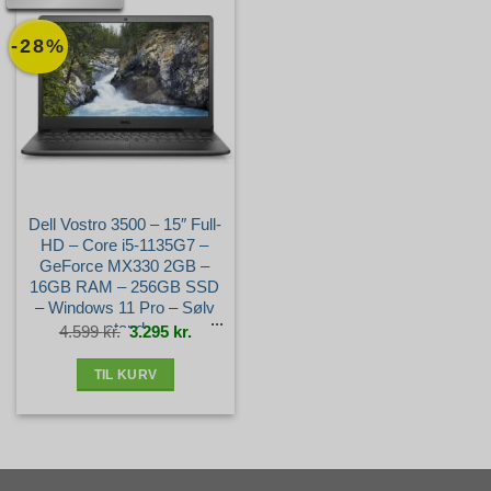
-28%
Dell Vostro 3500 – 15″ Full-
HD – Core i5-1135G7 –
GeForce MX330 2GB –
16GB RAM – 256GB SSD
– Windows 11 Pro – Sølv
stand
Den
Den
4.599
kr.
3.295
kr.
oprindelige
aktuelle
pris
pris
var:
er:
4.599 kr..
3.295 kr..
TIL KURV