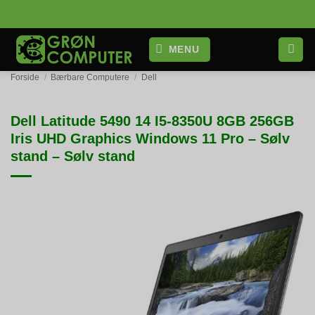
Fortsæt
til
indhold
MENU
Forside
/
Bærbare Computere
/
Dell
Dell Latitude 5490 14 I5-8350U 8GB 256GB
Iris UHD Graphics Windows 11 Pro – Sølv
stand – Sølv stand