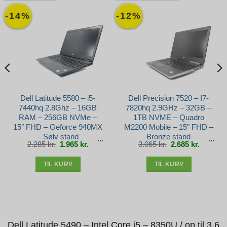
-14%
-12%
Dell Latitude 5580 – i5-
Dell Precision 7520 – I7-
7440hq 2.8Ghz – 16GB
7820hq 2.9GHz – 32GB –
RAM – 256GB NVMe –
1TB NVME – Quadro
15″ FHD – Geforce 940MX
M2200 Mobile – 15″ FHD –
– Sølv stand
Bronze stand
Den
Den
Den
Den
2.285
kr.
1.965
kr.
3.065
kr.
2.685
kr.
e
oprindelige
aktuelle
oprindelige
aktuelle
pris
pris
pris
pris
var:
er:
var:
er:
r..
2.285 kr..
1.965 kr..
3.065 kr..
2.685 kr.
TIL KURV
TIL KURV
Dell Latitude 5490 – Intel Core i5 – 8350U / op til 3.6