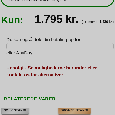
1.795
kr.
Kun:
(ex. moms:
1.436
kr.
)
Du kan også dele din betaling op for:
eller
AnyDay
Udsolgt - Se mulighederne herunder eller
kontakt os for alternativer.
RELATEREDE VARER
SØLV STAND!
BRONZE STAND!