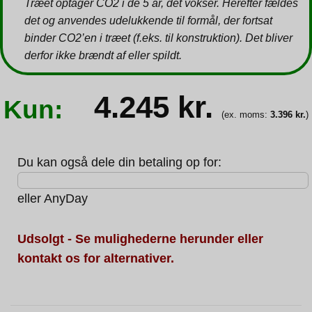
Træet optager CO2 i de 5 år, det vokser. Herefter fældes
det og anvendes udelukkende til formål, der fortsat
binder CO2’en i træet (f.eks. til konstruktion). Det bliver
derfor ikke brændt af eller spildt.
4.245
kr.
Kun:
(ex. moms:
3.396
kr.
)
Du kan også dele din betaling op for:
eller
AnyDay
Udsolgt - Se mulighederne herunder eller
kontakt os for alternativer.