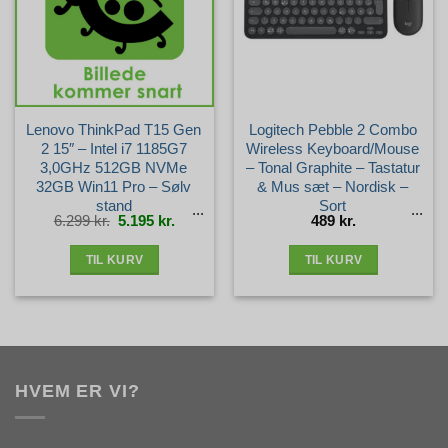
Lenovo ThinkPad T15 Gen
Logitech Pebble 2 Combo
2 15″ – Intel i7 1185G7
Wireless Keyboard/Mouse
3,0GHz 512GB NVMe
– Tonal Graphite – Tastatur
32GB Win11 Pro – Sølv
& Mus sæt – Nordisk –
stand
Sort
Den
Den
6.299
kr.
5.195
kr.
489
kr.
oprindelige
aktuelle
pris
pris
var:
er:
6.299 kr..
5.195 kr..
TIL KURV
TIL KURV
HVEM ER VI?