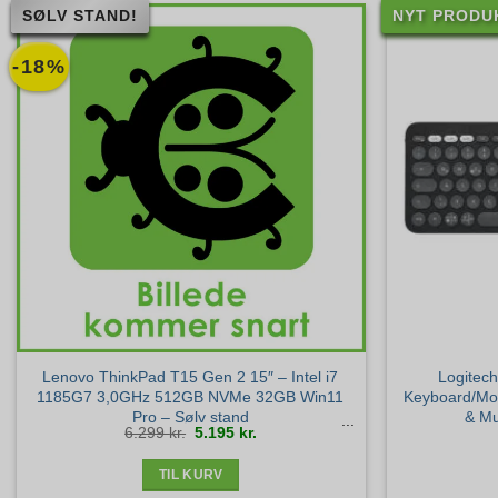
SØLV STAND!
NYT PRODU
-18%
Lenovo ThinkPad T15 Gen 2 15″ – Intel i7
Logitec
1185G7 3,0GHz 512GB NVMe 32GB Win11
Keyboard/Mou
Pro – Sølv stand
& Mu
Den
Den
6.299
kr.
5.195
kr.
oprindelige
aktuelle
pris
pris
var:
er:
6.299 kr..
5.195 kr..
TIL KURV