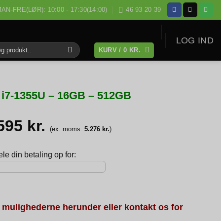
AN-FRE(LØR): 10:00 - 17:30(14:00)
46 93 20 39
LOG IND
KURV /
0
KR.
:
re i7-1355U – 16GB – 512GB
.595
kr.
(ex. moms:
5.276
kr.
)
e din betaling op for:
 mulighederne herunder eller kontakt os for