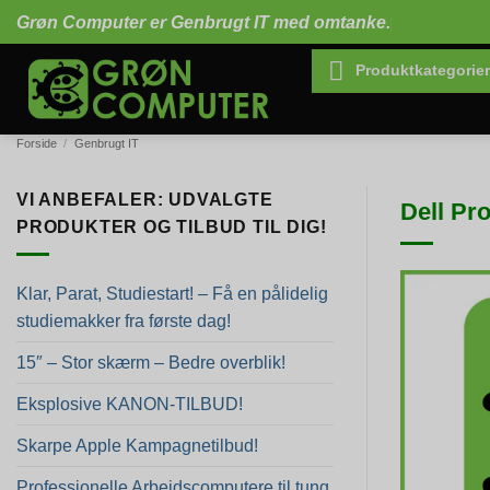
Fortsæt
Grøn Computer er Genbrugt IT med omtanke.
til
indhold
Produktkategorier
Forside
/
Genbrugt IT
VI ANBEFALER: UDVALGTE
Dell Pr
PRODUKTER OG TILBUD TIL DIG!
Klar, Parat, Studiestart! – Få en pålidelig
studiemakker fra første dag!
15″ – Stor skærm – Bedre overblik!
Eksplosive KANON-TILBUD!
Skarpe Apple Kampagnetilbud!
Professionelle Arbejdscomputere til tung