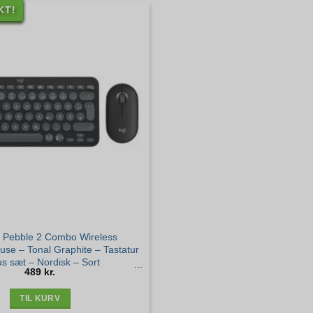
KT!
h Pebble 2 Combo Wireless
se – Tonal Graphite – Tastatur
s sæt – Nordisk – Sort
489
kr.
TIL KURV