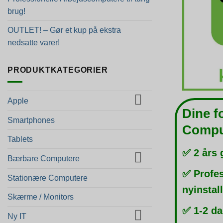
brug!
OUTLET! – Gør et kup på ekstra
nedsatte varer!
PRODUKTKATEGORIER
Apple
Dine f
Smartphones
Compu
Tablets
✅ 2 års 
Bærbare Computere
✅ Profes
Stationære Computere
nyinstal
Skærme / Monitors
✅ 1-2 da
Ny IT