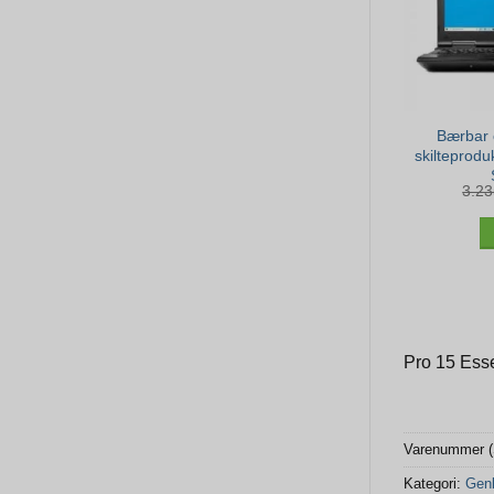
Bærbar 
skilteprodu
3.2
Pro 15 Esse
Varenummer 
Kategori:
Genb