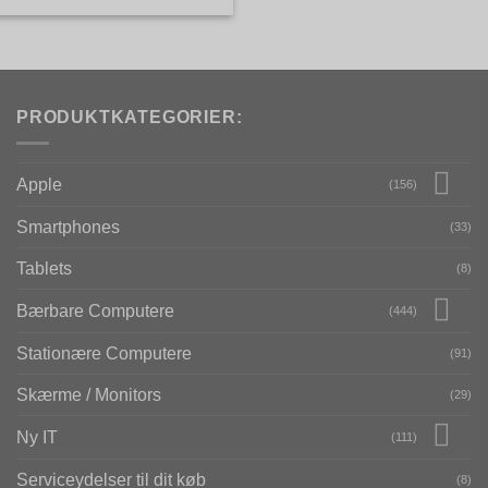
PRODUKTKATEGORIER:
Apple
(156)
Smartphones
(33)
Tablets
(8)
Bærbare Computere
(444)
Stationære Computere
(91)
Skærme / Monitors
(29)
Ny IT
(111)
Serviceydelser til dit køb
(8)