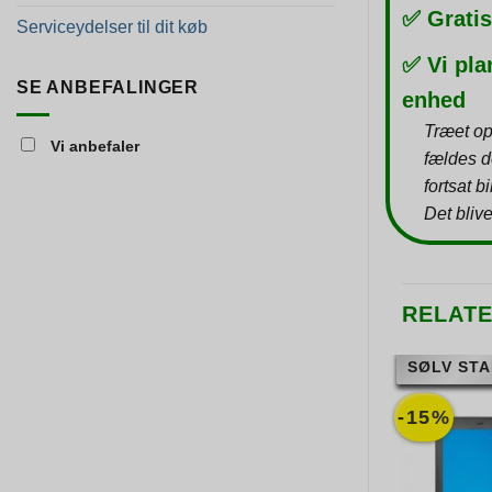
✅ Gratis
Serviceydelser til dit køb
✅ Vi pla
SE ANBEFALINGER
enhed
Træet op
Vi anbefaler
fældes d
fortsat b
Det blive
RELAT
SØLV STA
-15%