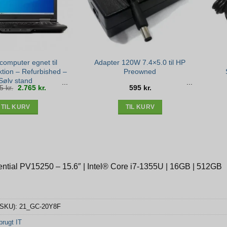
computer egnet til
Adapter 120W 7.4×5.0 til HP
ktion – Refurbished –
Preowned
Sølv stand
Den
Den
35
kr.
2.765
kr.
595
kr.
oprindelige
aktuelle
pris
pris
var:
er:
3.235 kr..
2.765 kr..
TIL KURV
TIL KURV
ntial PV15250 – 15.6″ | Intel® Core i7-1355U | 16GB | 512GB
(SKU):
21_GC-20Y8F
rugt IT