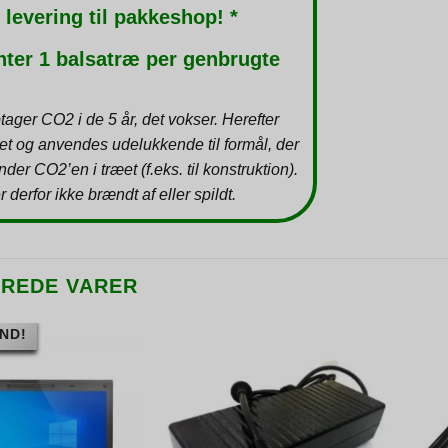
 levering til pakkeshop! *
nter 1 balsatræ per genbrugte
tager CO2 i de 5 år, det vokser. Herefter
et og anvendes udelukkende til formål, der
inder CO2’en i træet (f.eks. til konstruktion).
r derfor ikke brændt af eller spildt.
EREDE VARER
ND!