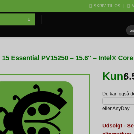
SKRIV TIL OS
M
Søg
efter
o 15 Essential PV15250 – 15.6″ – Intel® Co
Kun:
6
Du kan også del
eller
AnyDay
Udsolgt - Se