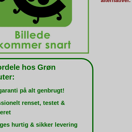
alternativer.
ordele hos Grøn
ter:
garanti på alt genbrugt!
sionelt renset, testet &
leret
ges hurtig & sikker levering