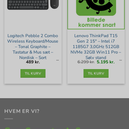
Logitech Pebble 2 Combo
Lenovo ThinkPad T15
Wireless Keyboard/Mouse
Gen 2 15″ – Intel i7
– Tonal Graphite –
1185G7 3,0GHz 512GB
Tastatur & Mus sæt –
NVMe 32GB Win11 Pro –
Nordisk – Sort
Sølv stand
Den
Den
489
kr.
6.299
kr.
5.195
kr.
oprindelige
aktuell
pris
pris
var:
er:
6.299 kr..
5.195 kr
TIL KURV
TIL KURV
HVEM ER VI?