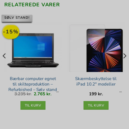
RELATEREDE VARER
SØLV STAND!
-15%
Bærbar computer egnet
Skærmbeskyttelse til
til skilteproduktion –
iPad 10.2″ modeller
Refurbished – Sølv stand
Den
Den
3.235
kr.
2.765
kr.
199
kr.
oprindelige
aktuelle
pris
pris
var:
er:
3.235 kr..
2.765 kr..
TIL KURV
TIL KURV