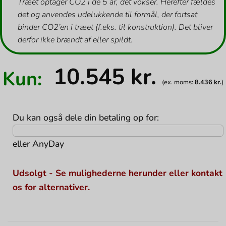
Træet optager CO2 i de 5 år, det vokser. Herefter fældes
det og anvendes udelukkende til formål, der fortsat
binder CO2’en i træet (f.eks. til konstruktion). Det bliver
derfor ikke brændt af eller spildt.
10.545
kr.
Kun:
(ex. moms:
8.436
kr.
)
Du kan også dele din betaling op for:
eller
AnyDay
Udsolgt - Se mulighederne herunder eller kontakt
os for alternativer.