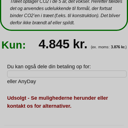
Træet optager CO2 i de 5 år, det vokser. Herefter fældes
det og anvendes udelukkende til formål, der fortsat
binder CO2’en i træet (f.eks. til konstruktion). Det bliver
derfor ikke brændt af eller spildt.
4.845
kr.
Kun:
(ex. moms:
3.876
kr.
)
Du kan også dele din betaling op for:
eller
AnyDay
Udsolgt - Se mulighederne herunder eller
kontakt os for alternativer.