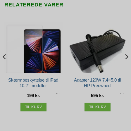
RELATEREDE VARER
Skærmbeskyttelse til iPad
Adapter 120W 7.4×5.0 til
10.2″ modeller
HP Preowned
199
kr.
595
kr.
e
r..
TIL KURV
TIL KURV