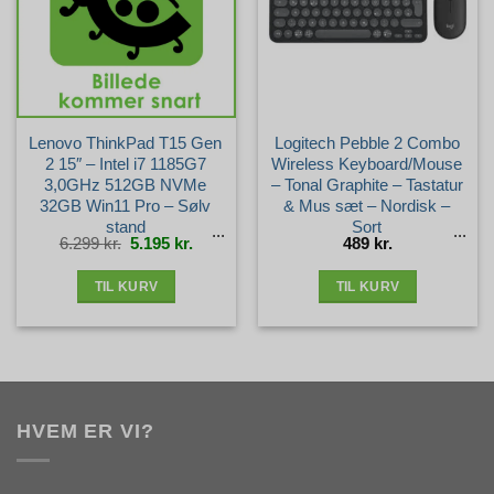
Lenovo ThinkPad T15 Gen
Logitech Pebble 2 Combo
2 15″ – Intel i7 1185G7
Wireless Keyboard/Mouse
3,0GHz 512GB NVMe
– Tonal Graphite – Tastatur
32GB Win11 Pro – Sølv
& Mus sæt – Nordisk –
stand
Sort
Den
Den
6.299
kr.
5.195
kr.
489
kr.
oprindelige
aktuelle
pris
pris
var:
er:
6.299 kr..
5.195 kr..
TIL KURV
TIL KURV
HVEM ER VI?