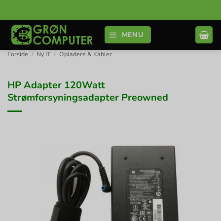
Fortsæt
til
indhold
MENU
Forside
/
Ny IT
/
Opladere & Kabler
HP Adapter 120Watt
Strømforsyningsadapter Preowned