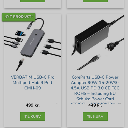
NYT PRODUKT!
VERBATIM USB-C Pro
CoreParts USB-C Power
Multiport Hub 9 Port
Adapter 90W 15-20V/3-
CMH-09
4.5A USB PD 3.0 CE FCC
ROHS – Including EU
Schuko Power Cord
(C5/C6) – 125*49*30mm
499
kr.
449
kr.
TIL KURV
TIL KURV