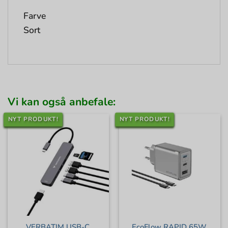
Farve
Sort
Vi kan også anbefale:
NYT PRODUKT!
NYT PRODUKT!
VERBATIM USB-C
EcoFlow RAPID 65W