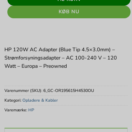
KØB NU
HP 120W AC Adapter (Blue Tip 4.5×3.0mm) –
Strømforsyningsadapter – AC 100-240 V – 120
Watt – Europa – Preowned
Varenummer (SKU):
6_GC-OR195615H4530OU
Kategori:
Opladere & Kabler
Varemærke:
HP