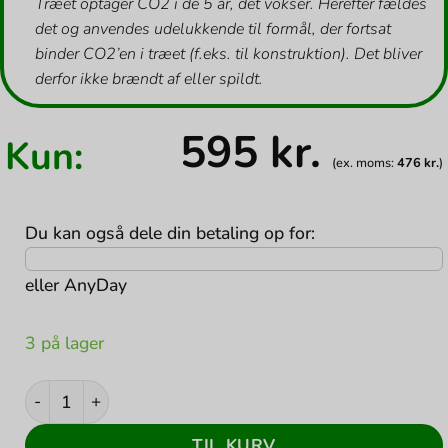
Træet optager CO2 i de 5 år, det vokser. Herefter fældes
det og anvendes udelukkende til formål, der fortsat
binder CO2’en i træet (f.eks. til konstruktion). Det bliver
derfor ikke brændt af eller spildt.
595
kr.
Kun:
(ex. moms:
476
kr.
)
Du kan også dele din betaling op for:
eller
AnyDay
3 på lager
HP Adapter 120Watt Strømforsyningsadapter Preowned
TIL KURV