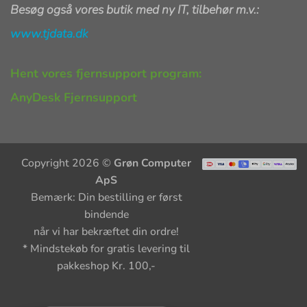
Besøg også vores butik med ny IT, tilbehør m.v.:
www.tjdata.dk
Hent vores fjernsupport program:
AnyDesk Fjernsupport
Copyright 2026 ©
Grøn Computer
ApS
Bemærk: Din bestilling er først
bindende
når vi har bekræftet din ordre!
* Mindstekøb for gratis levering til
pakkeshop Kr. 100,-