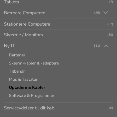
Tablets
(7)
Bærbare Computere
(435)
Stationære Computere
(87)
Skærme / Monitors
(30)
Ny IT
(111)
Batterier
Skærm-kabler & -adaptere
Tilbehør
Mus & Tastatur
Opladere & Kabler
Software & Programmer
Serviceydelser til dit køb
(8)