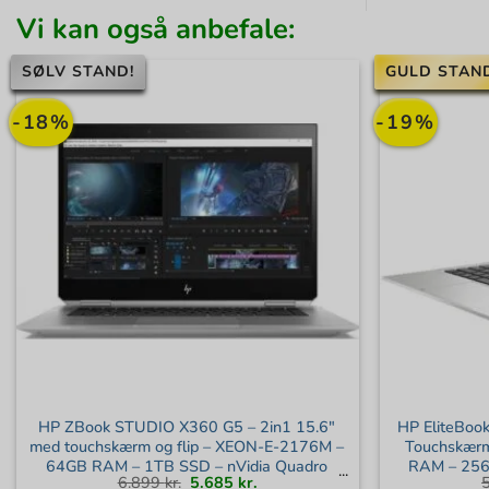
Vi kan også anbefale:
SØLV STAND!
GULD STAN
-18%
-19%
HP ZBook STUDIO X360 G5 – 2in1 15.6″
HP EliteBoo
med touchskærm og flip – XEON-E-2176M –
Touchskærm
64GB RAM – 1TB SSD – nVidia Quadro
RAM – 256G
Den
Den
6.899
kr.
5.685
kr.
P2000 Grafik – Windows 11 Pro – Dansk
Graphics –
oprindelige
aktuelle