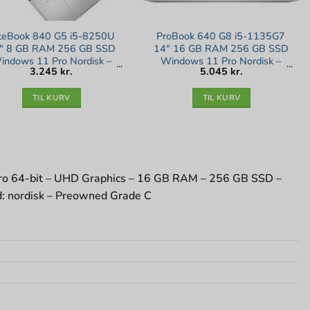
iteBook 840 G5 i5-8250U
ProBook 640 G8 i5-1135G7
″ 8 GB RAM 256 GB SSD
14″ 16 GB RAM 256 GB SSD
indows 11 Pro Nordisk –
Windows 11 Pro Nordisk –
3.245
kr.
5.045
kr.
Sølv stand
Guld stand
TIL KURV
TIL KURV
 Pro 64-bit – UHD Graphics – 16 GB RAM – 256 GB SSD –
bd: nordisk – Preowned Grade C