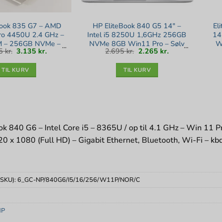
Book 835 G7 – AMD
HP EliteBook 840 G5 14″ –
El
ro 4450U 2.4 GHz –
Intel i5 8250U 1,6GHz 256GB
14
 – 256GB NVMe –
NVMe 8GB Win11 Pro – Sølv
W
Den
Den
Den
Den
55
kr.
3.135
kr.
2.695
kr.
2.265
kr.
HD – Sølv stand
stand
oprindelige
aktuelle
oprindelige
aktuelle
pris
pris
pris
pris
var:
er:
var:
er:
3.555 kr..
3.135 kr..
2.695 kr..
2.265 kr..
TIL KURV
TIL KURV
ok 840 G6 – Intel Core i5 – 8365U / op til 4.1 GHz – Win 11
20 x 1080 (Full HD) – Gigabit Ethernet, Bluetooth, Wi-Fi – k
(SKU):
6_GC-NP/840G6/I5/16/256/W11P/NOR/C
HP