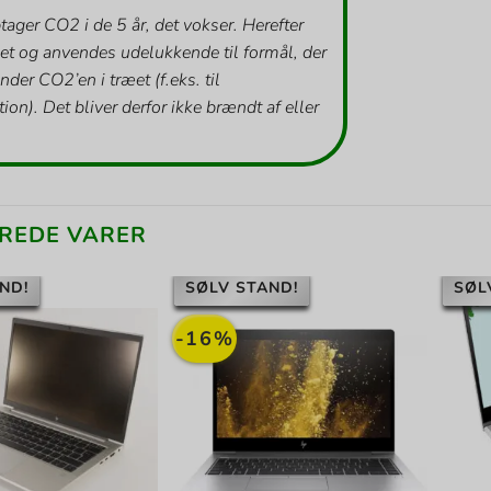
tager CO2 i de 5 år, det vokser. Herefter
et og anvendes udelukkende til formål, der
inder CO2’en i træet (f.eks. til
ion). Det bliver derfor ikke brændt af eller
REDE VARER
ND!
SØLV STAND!
SØL
-16%