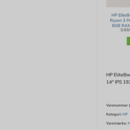
HP Elite
Ryzen 3 P
8GB RAM
3.5
13″ F
HP EliteBo
14″ IPS 19
Varenummer 
Kategori:
HP
Varemærke: