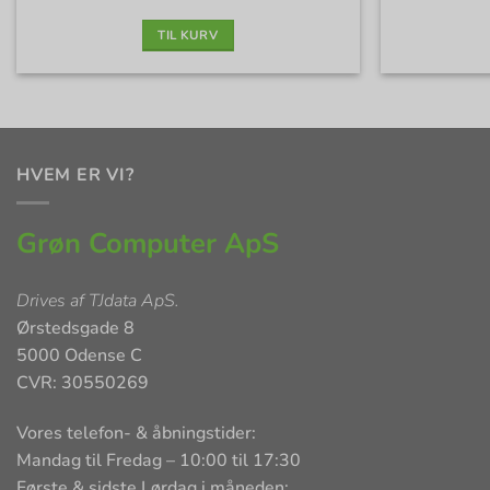
pris
pris
var:
er:
6.899 kr..
5.685 kr..
Layout – Sølv stand
TIL KURV
HVEM ER VI?
Grøn Computer ApS
Drives af
TJdata ApS
.
Ørstedsgade 8
5000 Odense C
CVR: 30550269
Vores telefon- & åbningstider:
Mandag til Fredag – 10:00 til 17:30
Første & sidste Lørdag i måneden: