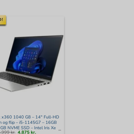
D!
k x360 1040 G8 – 14″ Full-HD
 og flip – i5-1145G7 – 16GB
B NVME SSD – Intel Iris Xe
Den
Den
5.999
kr.
4.875
kr.
 Windows 11 Pro – Guld stand
oprindelige
aktuelle