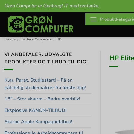
Fortsæt
Grøn Computer er Genbrugt IT med omtanke.
til
indhold
Produktkategori
Forside
/
Bærbare Computere
/
HP
VI ANBEFALER: UDVALGTE
HP Elit
PRODUKTER OG TILBUD TIL DIG!
Klar, Parat, Studiestart! – Få en
pålidelig studiemakker fra første dag!
15″ – Stor skærm – Bedre overblik!
Eksplosive KANON-TILBUD!
Skarpe Apple Kampagnetilbud!
Professionelle Arbejdscomputere til