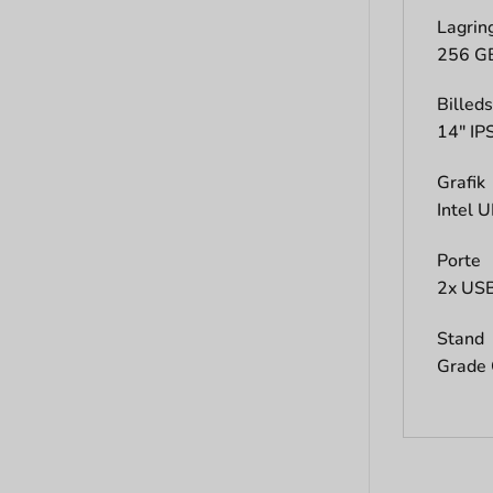
Lagrin
256 G
Billed
14″ IP
Grafik
Intel 
Porte
2x USB
Stand
Grade