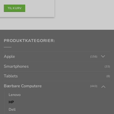
pris
pris
var:
er:
5.999 kr..
4.875 kr..
TIL KURV
PRODUKTKATEGORIER:
Apple
(156)
Smartphones
(33)
Tablets
(8)
Bærbare Computere
(443)
Lenovo
HP
Dell