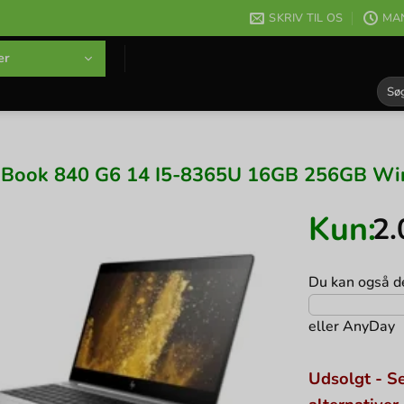
SKRIV TIL OS
MAN
er
Søg
efter
eBook 840 G6 14 I5-8365U 16GB 256GB Win
Kun:
2
Du kan også de
eller
AnyDay
Udsolgt - Se