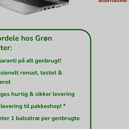
alternativer.
ordele hos Grøn
er:
garanti på alt genbrugt!
sionelt renset, testet &
leret
ges hurtig & sikker levering
 levering til pakkeshop! *
nter 1 balsatræ per genbrugte