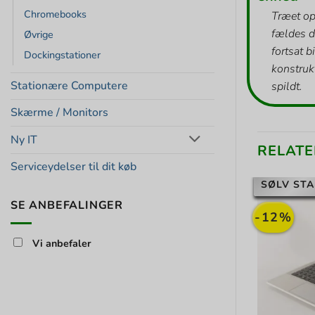
Chromebooks
Træet op
fældes d
Øvrige
fortsat b
Dockingstationer
konstrukt
Stationære Computere
spildt.
Skærme / Monitors
Ny IT
RELATE
Serviceydelser til dit køb
SØLV STA
SE ANBEFALINGER
-12%
Vi anbefaler