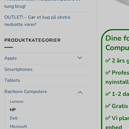
tung brug!
OUTLET! – Gør et kup på ekstra
nedsatte varer!
Dine f
PRODUKTKATEGORIER
Comput
Apple
✅ 2 års 
Smartphones
✅ Profes
Tablets
nyinstal
Bærbare Computere
✅ 1-2 da
Lenovo
✅ Gratis
HP
✅ Vi pla
Dell
Microsoft
enhed