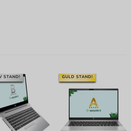
V STAND!
GULD STAND!