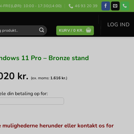
-FRE(LØR): 10:00 - 17:30(14:00)
46 93 20 39
LOG IND
KURV /
0
KR.
:
dows 11 Pro – Bronze stand
.020
kr.
(ex. moms:
1.616
kr.
)
le din betaling op for:
 mulighederne herunder eller kontakt os for