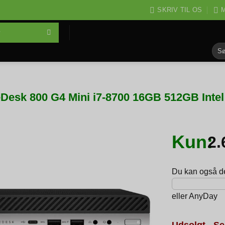
SKRIV TIL OS
M
Søg
efter
eDesk 800 G4 Mini i7-8700 16GB 512GB Int
Kun:
2
Du kan også del
eller
AnyDay
Udsolgt - Se