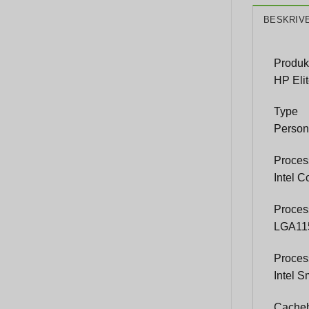
BESKRIV
Produk
HP Eli
Type
Person
Proces
Intel C
Proces
LGA11
Proces
Intel 
Cache