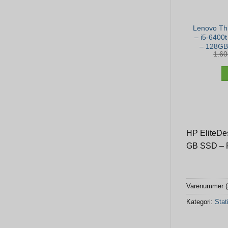
Lenovo Th
– i5-6400
– 128GB
1.6
HP EliteDes
GB SSD – 
Varenummer 
Kategori:
Sta