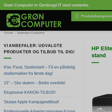
Fortsæt
Grøn Computer er Genbrugt IT med omtanke.
til
indhold
Produktkategorier
Forside
/
Stationære Computere
VI ANBEFALER: UDVALGTE
HP Elit
PRODUKTER OG TILBUD TIL DIG!
stand
Klar, Parat, Studiestart! – Få en pålidelig
studiemakker fra første dag!
15″ – Stor skærm – Bedre overblik!
Eksplosive KANON-TILBUD!
Skarpe Apple Kampagnetilbud!
Professionelle Arbejdscomputere til tung