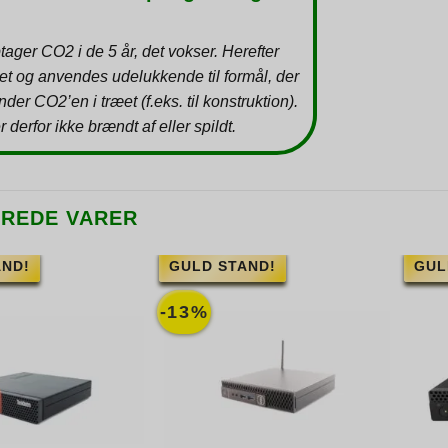
tager CO2 i de 5 år, det vokser. Herefter
et og anvendes udelukkende til formål, der
inder CO2’en i træet (f.eks. til konstruktion).
r derfor ikke brændt af eller spildt.
EREDE VARER
AND!
GULD STAND!
GUL
-13%