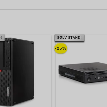
!
SØLV STAND!
-25%