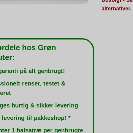
alternativer.
ordele hos Grøn
ter:
garanti på alt genbrugt!
sionelt renset, testet &
leret
ges hurtig & sikker levering
 levering til pakkeshop! *
nter 1 balsatræ per genbrugte