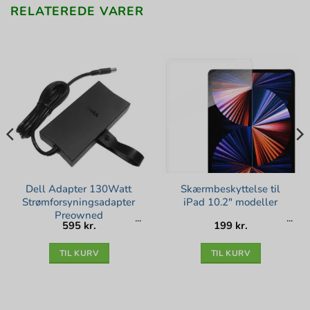
RELATEREDE VARER
Dell Adapter 130Watt
Skærmbeskyttelse til
Strømforsyningsadapter
iPad 10.2″ modeller
Preowned
595
kr.
199
kr.
lle
kr..
TIL KURV
TIL KURV