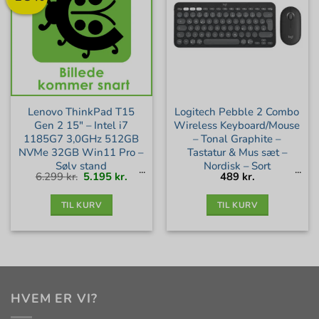
Lenovo ThinkPad T15
Logitech Pebble 2 Combo
Gen 2 15″ – Intel i7
Wireless Keyboard/Mouse
1185G7 3,0GHz 512GB
– Tonal Graphite –
NVMe 32GB Win11 Pro –
Tastatur & Mus sæt –
Sølv stand
Nordisk – Sort
Den
Den
6.299
kr.
5.195
kr.
489
kr.
oprindelige
aktuelle
pris
pris
var:
er:
6.299 kr..
5.195 kr..
TIL KURV
TIL KURV
HVEM ER VI?