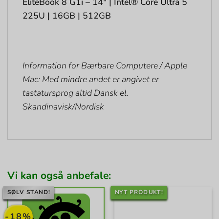
EliteBook 8 G1i – 14″ | Intel® Core Ultra 5
225U | 16GB | 512GB
Information for Bærbare Computere / Apple
Mac: Med mindre andet er angivet er
tastatursprog altid Dansk el.
Skandinavisk/Nordisk
Vi kan også anbefale:
SØLV STAND!
NYT PRODUKT!
-18%