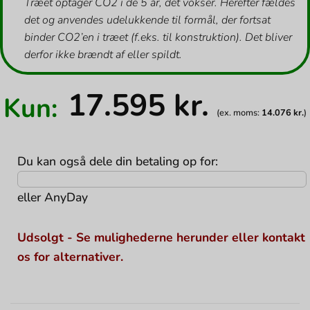
Træet optager CO2 i de 5 år, det vokser. Herefter fældes
det og anvendes udelukkende til formål, der fortsat
binder CO2’en i træet (f.eks. til konstruktion). Det bliver
derfor ikke brændt af eller spildt.
17.595
kr.
Kun:
(ex. moms:
14.076
kr.
)
Du kan også dele din betaling op for:
eller
AnyDay
Udsolgt - Se mulighederne herunder eller kontakt
os for alternativer.