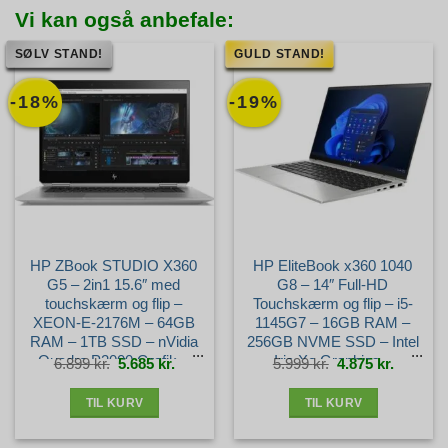
Vi kan også anbefale:
SØLV STAND!
GULD STAND!
-18%
-19%
HP ZBook STUDIO X360
HP EliteBook x360 1040
G5 – 2in1 15.6″ med
G8 – 14″ Full-HD
touchskærm og flip –
Touchskærm og flip – i5-
XEON-E-2176M – 64GB
1145G7 – 16GB RAM –
RAM – 1TB SSD – nVidia
256GB NVME SSD – Intel
Quadro P2000 Grafik –
Iris Xe Graphics –
Den
Den
Den
Den
6.899
kr.
5.685
kr.
5.999
kr.
4.875
kr.
oprindelige
aktuelle
oprindelige
aktuelle
pris
pris
pris
pris
var:
er:
var:
er:
Windows 11 Pro – Dansk
Windows 11 Pro – Guld
6.899 kr..
5.685 kr..
5.999 kr..
4.875 kr.
Layout – Sølv stand
stand
TIL KURV
TIL KURV