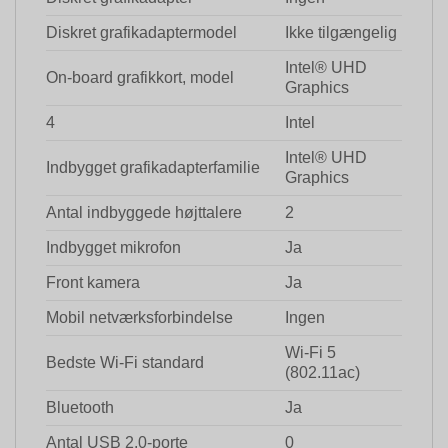
Diskret grafikadaptermodel
Ikke tilgængelig
Intel® UHD
On-board grafikkort, model
Graphics
4
Intel
Intel® UHD
Indbygget grafikadapterfamilie
Graphics
Antal indbyggede højttalere
2
Indbygget mikrofon
Ja
Front kamera
Ja
Mobil netværksforbindelse
Ingen
Wi-Fi 5
Bedste Wi-Fi standard
(802.11ac)
Bluetooth
Ja
Antal USB 2.0-porte
0