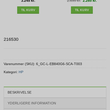
Den
Den
3.245
kr.
2.695
kr.
2.265
kr.
oprindelige
aktuelle
pris
pris
var:
er:
2.695 kr..
2.265 kr.
TIL KURV
TIL KURV
216530
Varenummer (SKU):
6_GC-L-EB840G6-SCA-T003
Kategori:
HP
BESKRIVELSE
YDERLIGERE INFORMATION