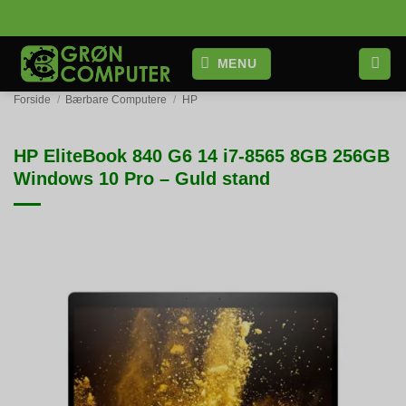
Fortsæt
til
indhold
MENU
Forside
/
Bærbare Computere
/
HP
HP EliteBook 840 G6 14 i7-8565 8GB 256GB
Windows 10 Pro – Guld stand