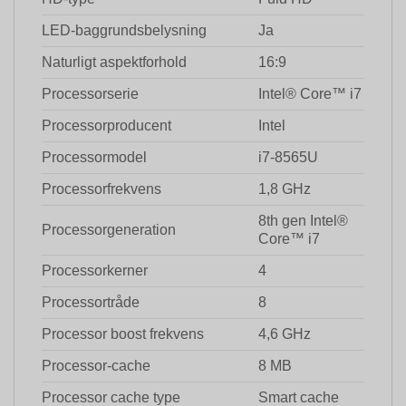
LED-baggrundsbelysning
Ja
Naturligt aspektforhold
16:9
Processorserie
Intel® Core™ i7
Processorproducent
Intel
Processormodel
i7-8565U
Processorfrekvens
1,8 GHz
8th gen Intel®
Processorgeneration
Core™ i7
Processorkerner
4
Processortråde
8
Processor boost frekvens
4,6 GHz
Processor-cache
8 MB
Processor cache type
Smart cache