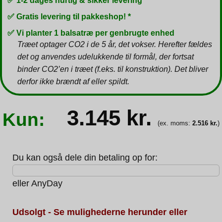
✅ 1-2 dages hurtig & sikker levering
✅ Gratis levering til pakkeshop! *
✅ Vi planter 1 balsatræ per genbrugte enhed
Træet optager CO2 i de 5 år, det vokser. Herefter fældes
det og anvendes udelukkende til formål, der fortsat
binder CO2’en i træet (f.eks. til konstruktion). Det bliver
derfor ikke brændt af eller spildt.
3.145
kr.
Kun:
(ex. moms:
2.516
kr.
)
Du kan også dele din betaling op for:
eller
AnyDay
Udsolgt - Se mulighederne herunder eller