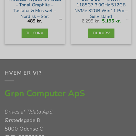
– Tonal Graphite –
1185G7 3,0GHz 512GB
Tastatur & Mus sæt –
NVMe 32GB Win11 Pro –
Nordisk – Sort
Sølv stand
Den
Den
489
kr.
6.299
kr.
5.195
kr.
oprindelige
aktuell
pris
pris
var:
er:
6.299 kr..
5.195 kr
TIL KURV
TIL KURV
HVEM ER VI?
Grøn Computer ApS
Drives af
TJdata ApS
.
Ørstedsgade 8
5000 Odense C