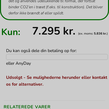
det og anvendes udelukkende til formål, der fortsat
binder CO2’en i træet (f.eks. til konstruktion). Det bliver
derfor ikke brændt af eller spildt.
7.295
kr.
Kun:
(ex. moms:
5.836
kr.
)
Du kan også dele din betaling op for:
eller
AnyDay
Udsolgt - Se mulighederne herunder eller kontakt
os for alternativer.
RELATEREDE VARER